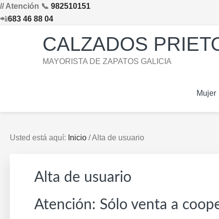
// Atención 📞
982510151
📲
683 46 88 04
Saltar
Saltar
Saltar
Skip
CALZADOS PRIETO
a
al
al
to
la
contenido
pie
footer
MAYORISTA DE ZAPATOS GALICIA
navegación
principal
de
navigation
principal
página
Mujer
Usted está aquí:
Inicio
/
Alta de usuario
Alta de usuario
Atención: Sólo venta a coope