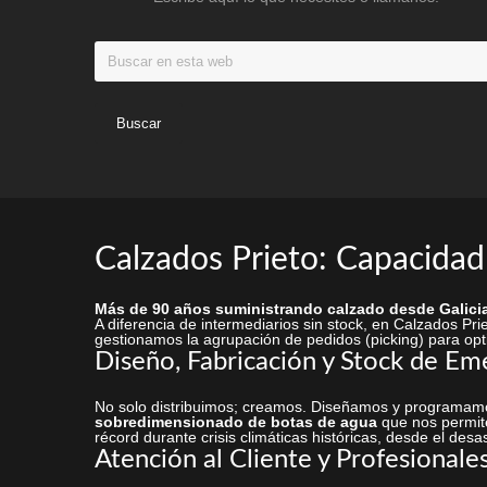
Buscar
en
esta
web
Calzados Prieto: Capacidad
Más de 90 años suministrando calzado desde Galicia
A diferencia de intermediarios sin stock, en Calzados P
gestionamos la agrupación de pedidos (picking) para opti
Diseño, Fabricación y Stock de Em
No solo distribuimos; creamos. Diseñamos y programamo
sobredimensionado de botas de agua
que nos permite
récord durante crisis climáticas históricas, desde el desa
Atención al Cliente y Profesionale