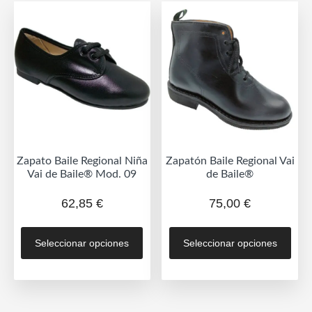
Las
opc
opciones
se
se
pue
pueden
eleg
elegir
en
en
la
la
pág
página
de
de
prod
Zapato Baile Regional Niña
Zapatón Baile Regional Vai
producto
Vai de Baile® Mod. 09
de Baile®
62,85
€
75,00
€
Este
Est
Seleccionar opciones
Seleccionar opciones
producto
prod
tiene
tien
múltiples
múlt
variantes.
vari