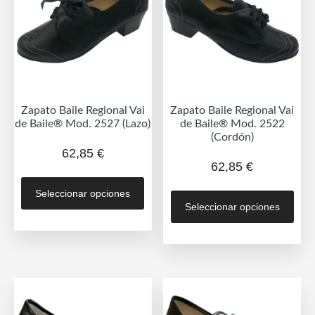
Zapato Baile Regional Vai
Zapato Baile Regional Vai
de Baile® Mod. 2527 (Lazo)
de Baile® Mod. 2522
(Cordón)
62,85
€
62,85
€
Este
Est
Seleccionar opciones
producto
Seleccionar opciones
prod
tiene
tien
múltiples
múlt
variantes.
vari
Las
Las
opciones
opc
se