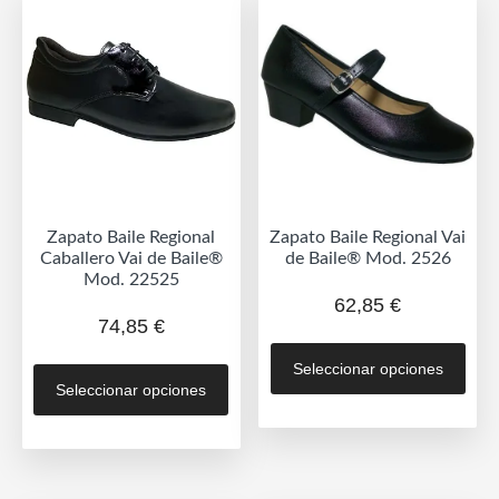
opciones
opc
se
se
pueden
pue
elegir
eleg
en
en
la
la
página
pág
de
de
Zapato Baile Regional
Zapato Baile Regional Vai
producto
prod
Caballero Vai de Baile®
de Baile® Mod. 2526
Mod. 22525
62,85
€
74,85
€
Est
Este
Seleccionar opciones
prod
Seleccionar opciones
producto
tien
tiene
múlt
múltiples
vari
variantes.
Las