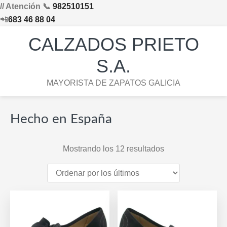
// Atención 📞
982510151
📲
683 46 88 04
Saltar
Saltar
Saltar
Skip
CALZADOS PRIETO
a
al
al
to
la
contenido
pie
footer
S.A.
navegación
principal
de
navigation
MAYORISTA DE ZAPATOS GALICIA
principal
página
Hecho en España
Ordenado
Mostrando los 12 resultados
por
los
últimos