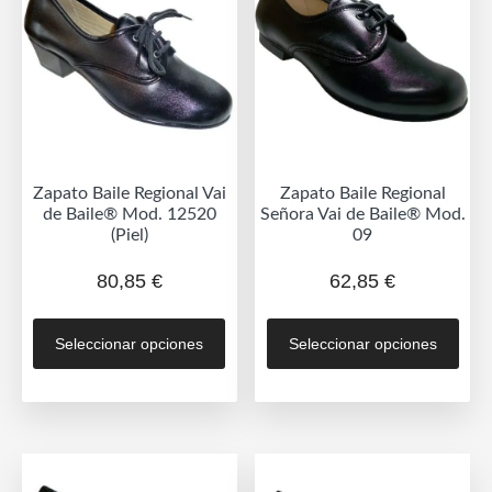
se
pueden
pue
elegir
eleg
en
en
la
la
página
pág
de
de
producto
Zapato Baile Regional Vai
Zapato Baile Regional
prod
de Baile® Mod. 12520
Señora Vai de Baile® Mod.
(Piel)
09
80,85
€
62,85
€
Este
Est
Seleccionar opciones
Seleccionar opciones
producto
prod
tiene
tien
múltiples
múlt
variantes.
vari
Las
Las
opciones
opc