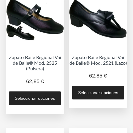
se
se
pueden
pue
elegir
eleg
en
en
la
la
página
pág
de
de
Zapato Baile Regional Vai
Zapato Baile Regional Vai
producto
prod
de Baile® Mod. 2525
de Baile® Mod. 2521 (Lazo)
(Pulsera)
62,85
€
62,85
€
Est
Este
Seleccionar opciones
prod
Seleccionar opciones
producto
tien
tiene
múlt
múltiples
vari
variantes.
Las
Las
opc