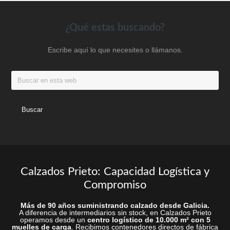
Las
Las
opciones
opc
Footer
¿Qué estas buscando?
se
se
pueden
pue
Escribe aquí lo que necesites o llámanos.
elegir
eleg
en
en
Buscar
la
la
en
página
pág
esta
web
de
de
producto
prod
Calzados Prieto: Capacidad Logística y
Compromiso
Más de 90 años suministrando calzado desde Galicia.
A diferencia de intermediarios sin stock, en Calzados Prieto
operamos desde un
centro logístico de 10.000 m² con 5
muelles de carga
. Recibimos contenedores directos de fábrica