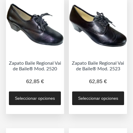
opciones
se
se
pue
pueden
eleg
elegir
en
en
la
la
pág
página
de
de
prod
Zapato Baile Regional Vai
Zapato Baile Regional Vai
producto
de Baile® Mod. 2520
de Baile® Mod. 2523
62,85
€
62,85
€
Este
Est
Seleccionar opciones
Seleccionar opciones
producto
prod
tiene
tien
múltiples
múlt
variantes.
vari
Las
Las