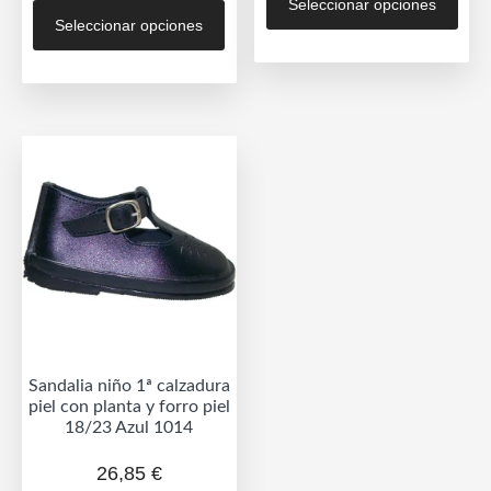
Este
Seleccionar opciones
prod
Seleccionar opciones
producto
tien
tiene
múlt
múltiples
vari
variantes.
Las
Las
opc
opciones
se
se
pue
pueden
eleg
elegir
en
en
la
la
pág
página
de
de
prod
Sandalia niño 1ª calzadura
producto
piel con planta y forro piel
18/23 Azul 1014
26,85
€