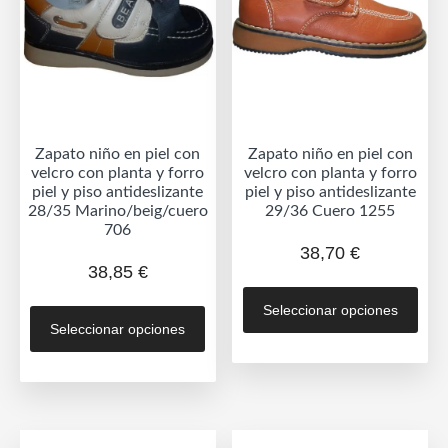
pueden
eleg
elegir
en
en
la
la
pág
página
de
de
prod
Zapato niño en piel con
Zapato niño en piel con
producto
velcro con planta y forro
velcro con planta y forro
piel y piso antideslizante
piel y piso antideslizante
28/35 Marino/beig/cuero
29/36 Cuero 1255
706
38,70
€
38,85
€
Est
Este
Seleccionar opciones
prod
Seleccionar opciones
producto
tien
tiene
múlt
múltiples
vari
variantes.
Las
Las
opc