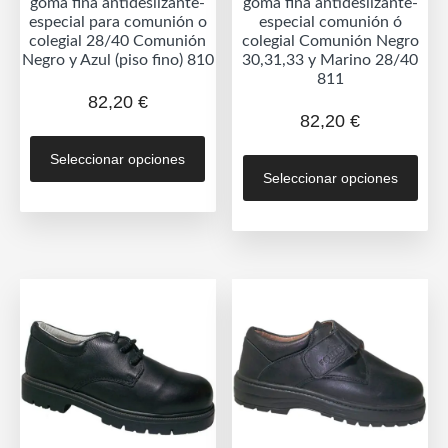
goma fina antideslizante-
goma fina antideslizante-
especial para comunión o
especial comunión ó
colegial 28/40 Comunión
colegial Comunión Negro
Negro y Azul (piso fino) 810
30,31,33 y Marino 28/40
811
82,20
€
82,20
€
Este
Est
Seleccionar opciones
producto
Seleccionar opciones
prod
tiene
tien
múltiples
múlt
variantes.
vari
Las
Las
opciones
opc
se
se
pueden
pue
elegir
eleg
en
en
la
la