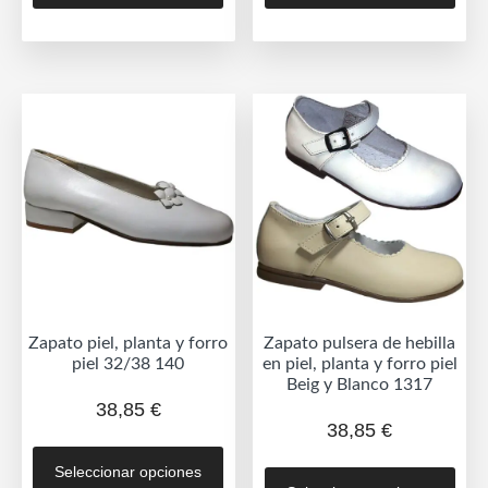
tiene
tien
múltiples
múlt
variantes.
vari
Las
Las
opciones
opc
se
se
pueden
pue
elegir
eleg
en
en
la
la
página
pág
de
de
Zapato piel, planta y forro
Zapato pulsera de hebilla
producto
prod
piel 32/38 140
en piel, planta y forro piel
Beig y Blanco 1317
38,85
€
38,85
€
Este
Est
Seleccionar opciones
producto