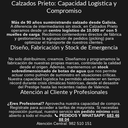
Calzados Prieto: Capacidad Logística y
Compromiso
Más de 90 años suministrando calzado desde Galicia.
A diferencia de intermediarios sin stock, en Calzados Prieto
operamos desde un
centro logístico de 10.000 m² con 5
muelles de carga
. Recibimos contenedores directos de fábrica
y gestionamos la agrupación de pedidos (picking) para
optimizar el transporte de nuestros clientes.
Diseño, Fabricación y Stock de Emergencia
No solo distribuimos; creamos. Diseñamos y programamos la
fabricación de nuestras propias marcas, controlando la calidad
desde el origen. Además, mantenemos un
stock
sobredimensionado de botas de agua
que nos permite
actuar como pulmón de suministro en situaciones críticas.
Nuestra capacidad logística ha permitido abastecer en tiempo
récord durante crisis climáticas históricas, desde el desastre
del Prestige hasta las recientes riadas de Valencia.
Atención al Cliente y Profesionales
¿Eres Profesional?
Aprovecha nuestra capacidad de compra.
Regístrate para acceder a tarifas de mayorista. Si necesitas
reposición puntual, nuestro servicio
sin pedido mínimo
está
abierto a todo el mundo.
📞 PEDIDOS Y WHATSAPP:
683 46
88 04
Atención Central: 982 510 151