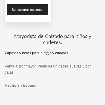
Este
Seleccionar opciones
producto
tiene
múltiples
variantes.
Las
Mayorista de Calzado para niños y
opciones
cadetes.
se
Zapatos y botas para niñ@s y cadetes.
pueden
elegir
en
Venta al por mayor. Venta de unidades sueltas y por
la
cajas.
página
de
Hecho en España
producto