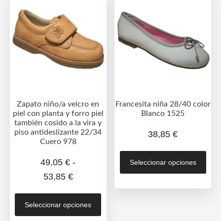
opciones
se
se
pue
pueden
eleg
elegir
en
en
la
la
pág
página
de
de
prod
Zapato niño/a velcro en
Francesita niña 28/40 color
producto
piel con planta y forro piel
Blanco 1525
también cosido a la vira y
piso antideslizante 22/34
38,85
€
Cuero 978
Est
49,05
€
-
Seleccionar opciones
prod
Rango
53,85
€
tien
de
múlt
Este
vari
precios:
Seleccionar opciones
producto
Las
desde
tiene