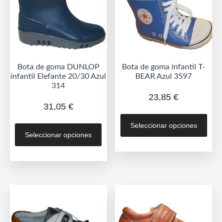
eleg
en
en
la
la
página
pág
de
de
producto
Bota de goma DUNLOP
Bota de goma infantil T-
prod
infantil Elefante 20/30 Azul
BEAR Azul 3597
314
23,85
€
31,05
€
Est
Este
Seleccionar opciones
prod
Seleccionar opciones
producto
tien
tiene
múlt
múltiples
vari
variantes.
Las
Las
opc
opciones
se
se
pue