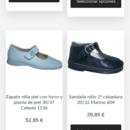
Seleccionar opciones
prod
tiene
tien
múltiples
múlt
variantes.
vari
Las
Las
opciones
opc
se
se
pueden
pue
elegir
eleg
en
en
la
la
página
pág
de
de
producto
Zapato niña piel con forro y
Sandalia niño 1ª calzadura
prod
planta de piel 30/37
20/22 Marino 604
Celeste 1136
29,85
€
52,85
€
Est