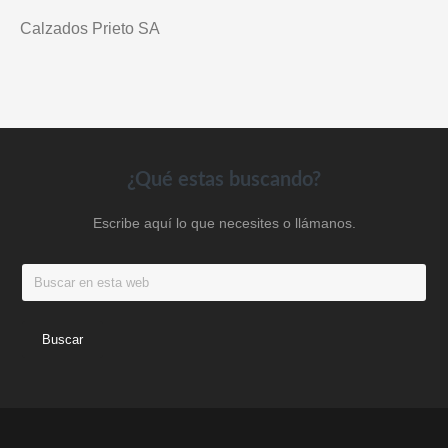
Calzados Prieto SA
Footer
¿Qué estas buscando?
Escribe aquí lo que necesites o llámanos.
Buscar
en
esta
web