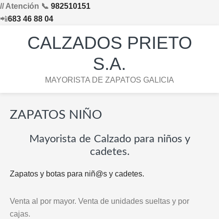
// Atención 📞
982510151
📲
683 46 88 04
Saltar
Saltar
Saltar
Skip
CALZADOS PRIETO
a
al
al
to
la
contenido
pie
footer
S.A.
navegación
principal
de
navigation
MAYORISTA DE ZAPATOS GALICIA
principal
página
ZAPATOS NIÑO
Mayorista de Calzado para niños y
cadetes.
Zapatos y botas para niñ@s y cadetes.
Venta al por mayor. Venta de unidades sueltas y por
cajas.