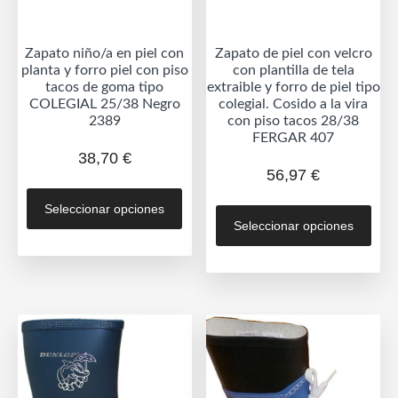
página
pág
de
de
producto
Zapato niño/a en piel con
Zapato de piel con velcro
prod
planta y forro piel con piso
con plantilla de tela
tacos de goma tipo
extraible y forro de piel tipo
COLEGIAL 25/38 Negro
colegial. Cosido a la vira
2389
con piso tacos 28/38
FERGAR 407
38,70
€
56,97
€
Este
Est
Seleccionar opciones
producto
Seleccionar opciones
prod
tiene
tien
múltiples
múlt
variantes.
vari
Las
Las
opciones
opc
se
se
pueden
pue
elegir