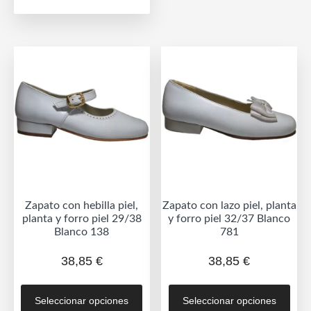
opc
49,05 €
múltiples
se
variantes.
hasta
pue
Las
53,85 €
eleg
opciones
en
se
la
pueden
pág
elegir
de
en
prod
la
página
de
Zapato con hebilla piel,
Zapato con lazo piel, planta
producto
planta y forro piel 29/38
y forro piel 32/37 Blanco
Blanco 138
781
38,85
€
38,85
€
Este
Est
Seleccionar opciones
Seleccionar opciones
producto
prod