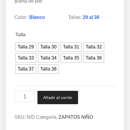
planta de piel
Color:
Blanco
Tallas:
29 al 38
Talla
Talla 29
Talla 30
Talla 31
Talla 32
Talla 33
Talla 34
Talla 35
Talla 36
Talla 37
Talla 38
Zapato
Añadir al carrito
con
hebilla
piel,
SKU:
N/D
Categoría:
ZAPATOS NIÑO
planta