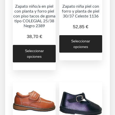
Zapato niño/a en piel
Zapato niña piel con
con planta y forro piel
forro y planta de piel
con piso tacos de goma
30/37 Celeste 1136
tipo COLEGIAL 25/38
Negro 2389
52,85
€
Este
38,70
€
Seleccionar
produc
Este
opciones
tiene
Seleccionar
producto
múltipl
opciones
tiene
variant
múltiples
Las
variantes.
opcion
Las
se
opciones
puede
se
elegir
pueden
en
elegir
la
en