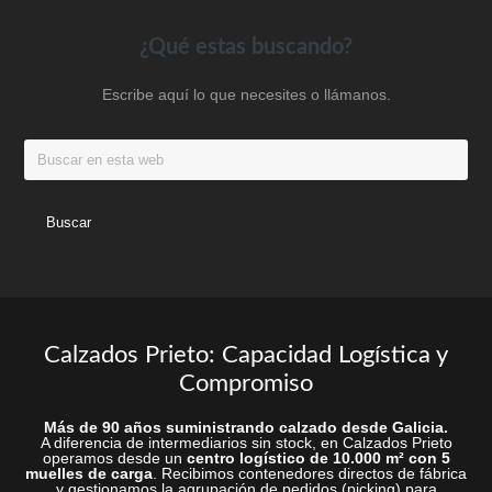
elegir
en
en
Footer
¿Qué estas buscando?
la
la
página
Escribe aquí lo que necesites o llámanos.
página
de
de
produc
Buscar
producto
en
esta
web
Calzados Prieto: Capacidad Logística y
Compromiso
Más de 90 años suministrando calzado desde Galicia.
A diferencia de intermediarios sin stock, en Calzados Prieto
operamos desde un
centro logístico de 10.000 m² con 5
muelles de carga
. Recibimos contenedores directos de fábrica
y gestionamos la agrupación de pedidos (picking) para