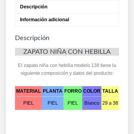
y
Descripción
forro
piel
Información adicional
29/38
Blanco
Descripción
138
cantidad
ZAPATO NIÑA CON HEBILLA
El zapato niña con hebilla modelo 138 tiene la
siguiente composición y datos del producto:
MATERIAL
PLANTA
FORRO
COLOR
TALLA
PIEL
PIEL
PIEL
Blanco
29 a 38