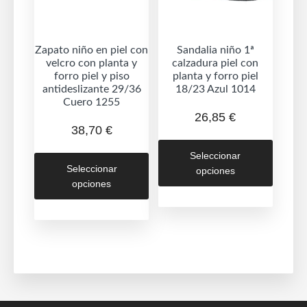
página
la
de
página
produc
de
Zapato niño en piel con
Sandalia niño 1ª
velcro con planta y
calzadura piel con
producto
forro piel y piso
planta y forro piel
antideslizante 29/36
18/23 Azul 1014
Cuero 1255
26,85
€
38,70
€
Este
Este
Seleccionar
produc
Seleccionar
opciones
producto
tiene
opciones
tiene
múltipl
múltiples
variant
variantes.
Las
Las
opcion
opciones
se
se
puede
pueden
elegir