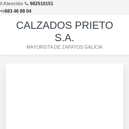
// Atención 📞
982510151
📲
683 46 88 04
Saltar
Saltar
Saltar
Skip
CALZADOS PRIETO
a
al
al
to
la
contenido
pie
footer
S.A.
navegación
principal
de
navigation
MAYORISTA DE ZAPATOS GALICIA
principal
página