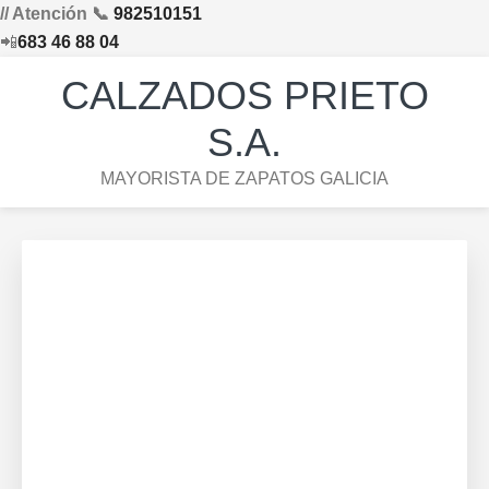
// Atención 📞
982510151
📲
683 46 88 04
Saltar
Saltar
Saltar
Skip
CALZADOS PRIETO
a
al
al
to
la
contenido
pie
footer
S.A.
navegación
principal
de
navigation
MAYORISTA DE ZAPATOS GALICIA
principal
página