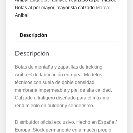
3684
Botas al por mayor
,
mayorista calzado
Marca:
Marrón
Aníbal
·
Mayorista
Descripción
cantidad
Descripción
Botas de montaña y zapatillas de trekking
Aníbal® de fabricación europea. Modelos
técnicos con suela de doble densidad,
membrana impermeable y piel de alta calidad.
Calzado ultraligero diseñado para el máximo
rendimiento en outdoor y senderismo.
Distribuidor oficial exclusivo. Hecho en España /
Europa. Stock permanente en almacén propio.