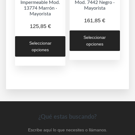
Impermeable Mod.
Mod. 7442 Negro ·
13774 Marrón ·
Mayorista
Mayorista
161,85
€
125,85
€
Este
Este
Seleccionar
produc
Seleccionar
opciones
producto
tiene
opciones
tiene
múltipl
múltiples
variant
variantes.
Las
Las
opcion
opciones
se
se
puede
pueden
elegir
elegir
en
en
Footer
¿Qué estas buscando?
la
la
página
Escribe aquí lo que necesites o llámanos.
página
de