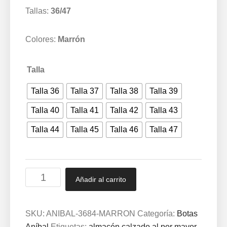
Tallas:
36/47
Colores:
Marrón
Talla
Talla 36
Talla 37
Talla 38
Talla 39
Talla 40
Talla 41
Talla 42
Talla 43
Talla 44
Talla 45
Talla 46
Talla 47
Botas
Añadir al carrito
Aníbal®
Cordura
Thermoconformada
SKU:
ANIBAL-3684-MARRON
Categoría:
Botas
Mod.
Aníbal
Etiquetas:
almacén calzado al por mayor
,