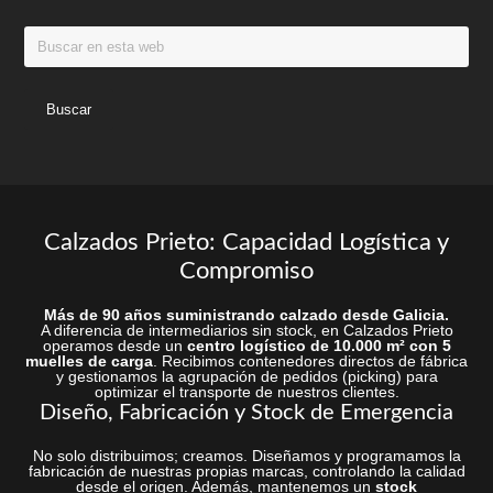
de
produc
Buscar
producto
en
esta
web
Calzados Prieto: Capacidad Logística y
Compromiso
Más de 90 años suministrando calzado desde Galicia.
A diferencia de intermediarios sin stock, en Calzados Prieto
operamos desde un
centro logístico de 10.000 m² con 5
muelles de carga
. Recibimos contenedores directos de fábrica
y gestionamos la agrupación de pedidos (picking) para
optimizar el transporte de nuestros clientes.
Diseño, Fabricación y Stock de Emergencia
No solo distribuimos; creamos. Diseñamos y programamos la
fabricación de nuestras propias marcas, controlando la calidad
desde el origen. Además, mantenemos un
stock