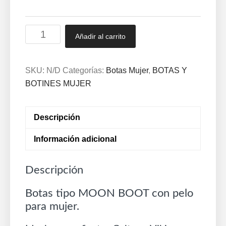
Botas
Añadir al carrito
tipo
MOON
BOOT
SKU:
N/D
Categorías:
Botas Mujer
,
BOTAS Y
con
BOTINES MUJER
pelo
36/41
Descripción
Camel,
Negro
Información adicional
y
Beige
Descripción
8093
cantidad
Botas tipo MOON BOOT con pelo
para mujer.