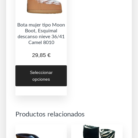
Bota mujer tipo Moon
Boot, Esquimal
descanso nieve 36/41
Camel 8010
29,85
€
Este
Seleccionar
producto
opciones
tiene
múltiples
variantes.
Las
Productos relacionados
opciones
se
pueden
elegir