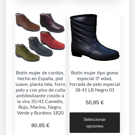
variantes.
variant
Las
Las
opciones
opcion
se
se
pueden
puede
elegir
elegir
en
en
la
la
página
página
de
de
Botín mujer de cordón,
Botín mujer tipo goma
hecho en España, piel
especial 3ª edad,
producto
produc
suave, planta tela, forro
forrada de pelo especial
pelo y con piso de cuña
38 41 LB Negro 01
antideslizante cosido a
la vira 35/41 Camello,
50,85
€
Rojo, Marino, Negro,
Este
Verde y Burdeos 1820
Seleccionar
produc
80,85
€
opciones
tiene