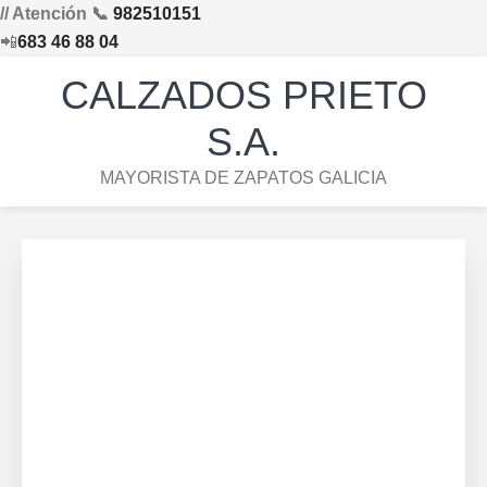
// Atención 📞
982510151
📲
683 46 88 04
Saltar
Saltar
Saltar
Skip
CALZADOS PRIETO
a
al
al
to
la
contenido
pie
footer
S.A.
navegación
principal
de
navigation
MAYORISTA DE ZAPATOS GALICIA
principal
página