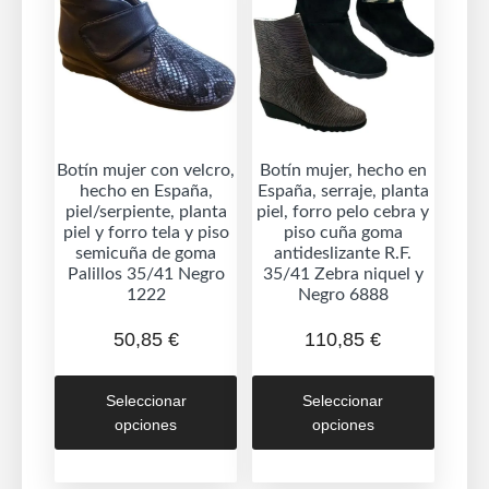
en
la
página
de
producto
Botín mujer con velcro,
Botín mujer, hecho en
hecho en España,
España, serraje, planta
piel/serpiente, planta
piel, forro pelo cebra y
piel y forro tela y piso
piso cuña goma
semicuña de goma
antideslizante R.F.
Palillos 35/41 Negro
35/41 Zebra niquel y
1222
Negro 6888
50,85
€
110,85
€
Este
Este
Seleccionar
Seleccionar
producto
produc
opciones
opciones
tiene
tiene
múltiples
múltipl