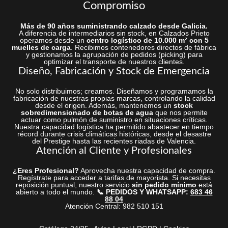
Compromiso
Más de 90 años suministrando calzado desde Galicia.
A diferencia de intermediarios sin stock, en Calzados Prieto
operamos desde un
centro logístico de 10.000 m² con 5
muelles de carga
. Recibimos contenedores directos de fábrica
y gestionamos la agrupación de pedidos (picking) para
optimizar el transporte de nuestros clientes.
Diseño, Fabricación y Stock de Emergencia
No solo distribuimos; creamos. Diseñamos y programamos la
fabricación de nuestras propias marcas, controlando la calidad
desde el origen. Además, mantenemos un
stock
sobredimensionado de botas de agua
que nos permite
actuar como pulmón de suministro en situaciones críticas.
Nuestra capacidad logística ha permitido abastecer en tiempo
récord durante crisis climáticas históricas, desde el desastre
del Prestige hasta las recientes riadas de Valencia.
Atención al Cliente y Profesionales
¿Eres Profesional?
Aprovecha nuestra capacidad de compra.
Regístrate para acceder a tarifas de mayorista. Si necesitas
reposición puntual, nuestro servicio
sin pedido mínimo
está
abierto a todo el mundo.
📞 PEDIDOS Y WHATSAPP:
683 46
88 04
Atención Central: 982 510 151