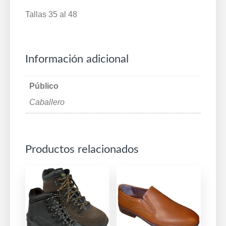
35/48
Tallas 35 al 48
Marrón
Cruan
430
Información adicional
cantidad
Público
Caballero
Productos relacionados