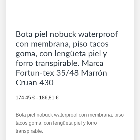
Bota piel nobuck waterproof
con membrana, piso tacos
goma, con lengüeta piel y
forro transpirable. Marca
Fortun-tex 35/48 Marrón
Cruan 430
Rango
174,45
€
-
186,81
€
de
precios:
Bota piel nobuck waterproof con membrana, piso
desde
tacos goma, con lengüeta piel y forro
174,45 €
transpirable.
hasta