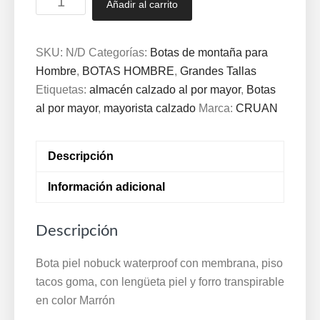
Añadir al carrito
piel
nobuck
waterproof
SKU:
N/D
Categorías:
Botas de montaña para
con
Hombre
,
BOTAS HOMBRE
,
Grandes Tallas
membrana,
Etiquetas:
almacén calzado al por mayor
,
Botas
piso
al por mayor
,
mayorista calzado
Marca:
CRUAN
tacos
goma,
Descripción
con
lengüeta
Información adicional
piel
y
Descripción
forro
transpirable.
Bota piel nobuck waterproof con membrana, piso
Marca
tacos goma, con lengüeta piel y forro transpirable
Fortun-
en color Marrón
tex