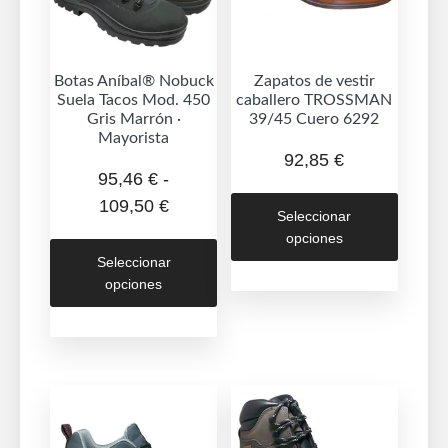
Botas Aníbal® Nobuck
Zapatos de vestir
Suela Tacos Mod. 450
caballero TROSSMAN
Gris Marrón ·
39/45 Cuero 6292
Mayorista
92,85
€
95,46
€
-
Este
Rango
109,50
€
Seleccionar
produc
de
opciones
Este
tiene
precios:
Seleccionar
producto
múltipl
opciones
desde
tiene
variant
95,46 €
múltiples
Las
hasta
variantes.
opcion
109,50 €
Las
se
opciones
puede
se
elegir