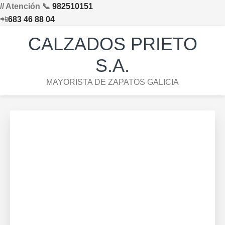
// Atención 📞
982510151
📲
683 46 88 04
Saltar
Saltar
Saltar
Skip
CALZADOS PRIETO
a
al
al
to
la
contenido
pie
footer
S.A.
navegación
principal
de
navigation
MAYORISTA DE ZAPATOS GALICIA
principal
página