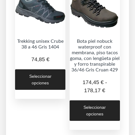
pueden
en
elegir
la
en
página
la
de
página
produc
de
Trekking unisex Crube
Bota piel nobuck
38 a 46 Gris 1404
waterproof con
producto
membrana, piso tacos
goma, con lengüeta piel
74,85
€
y forro transpirable
Este
36/46 Gris Cruan 429
Seleccionar
producto
174,45
€
-
opciones
tiene
Rango
178,17
€
múltiples
de
Este
variantes.
precios:
Seleccionar
produc
Las
opciones
desde
tiene
opciones
174,45 €
múltipl
se
hasta
variant
pueden