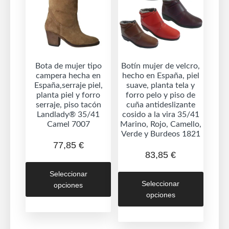
Bota de mujer tipo
Botín mujer de velcro,
campera hecha en
hecho en España, piel
España,serraje piel,
suave, planta tela y
planta piel y forro
forro pelo y piso de
serraje, piso tacón
cuña antideslizante
Landlady® 35/41
cosido a la vira 35/41
Camel 7007
Marino, Rojo, Camello,
Verde y Burdeos 1821
77,85
€
83,85
€
Este
Este
Seleccionar
producto
Seleccionar
opciones
produc
tiene
opciones
tiene
múltiples
múltipl
variantes.
variant