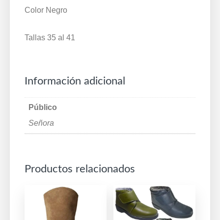
Color Negro
35/41
Negro
Tallas 35 al 41
1222
cantidad
Información adicional
Público
Señora
Productos relacionados