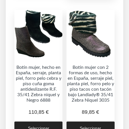
Las
Las
opciones
opcion
se
se
pueden
puede
elegir
elegir
en
en
la
la
página
página
de
de
Botín mujer, hecho en
Botín mujer con 2
producto
España, serraje, planta
formas de uso, hecho
produc
piel, forro pelo cebra y
en España, serraje piel,
piso cuña goma
planta piel, forro pelo y
antideslizante R.F.
piso tacos con tacón
35/41 Zebra niquel y
bajo Landlady® 35/41
Negro 6888
Zebra Niquel 3035
110,85
€
89,85
€
Este
Este
Seleccionar
Seleccionar