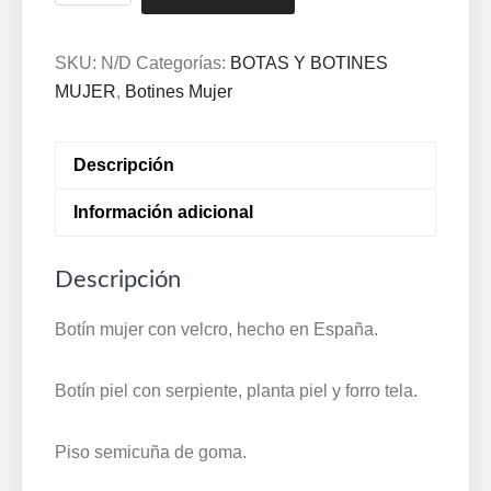
mujer
con
velcro,
SKU:
N/D
Categorías:
BOTAS Y BOTINES
hecho
MUJER
,
Botines Mujer
en
España,
Descripción
piel/serpiente,
planta
Información adicional
piel
y
Descripción
forro
tela
Botín mujer con velcro, hecho en España.
y
piso
Botín piel con serpiente, planta piel y forro tela.
semicuña
de
Piso semicuña de goma.
goma
Palillos