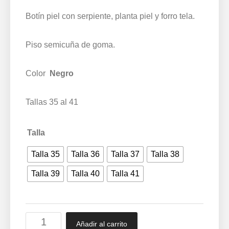
Botín piel con serpiente, planta piel y forro tela.
Piso semicuña de goma.
Color
Negro
Tallas 35 al 41
Talla
Talla 35
Talla 36
Talla 37
Talla 38
Talla 39
Talla 40
Talla 41
Botín
Añadir al carrito