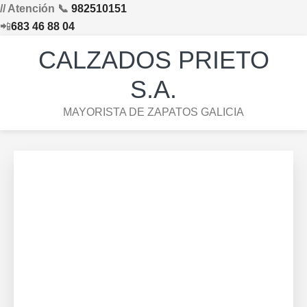
// Atención 📞
982510151
📲
683 46 88 04
Saltar
Saltar
Saltar
Skip
CALZADOS PRIETO
a
al
al
to
la
contenido
pie
footer
S.A.
navegación
principal
de
navigation
MAYORISTA DE ZAPATOS GALICIA
principal
página