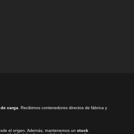
en
la
la
página
página
de
de
producto
producto
 de carga
. Recibimos contenedores directos de fábrica y
 desde el origen. Además, mantenemos un
stock