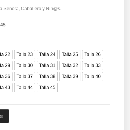
a Señora, Caballero y Niñ@s.
 45
la 22
Talla 23
Talla 24
Talla 25
Talla 26
la 29
Talla 30
Talla 31
Talla 32
Talla 33
la 36
Talla 37
Talla 38
Talla 39
Talla 40
la 43
Talla 44
Talla 45
to