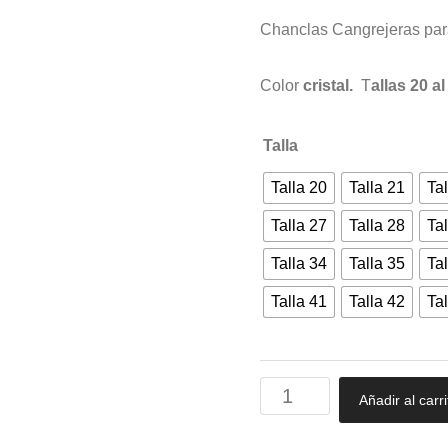
precios:
Chanclas Cangrejeras par
desde
11,76 €
Color
cristal.
T
allas 20 al
hasta
15,72 €
Talla
Talla 20
Talla 21
Tal
Talla 27
Talla 28
Tal
Talla 34
Talla 35
Tal
Talla 41
Talla 42
Tal
Chanclas
Añadir al carri
Cangrejeras
para