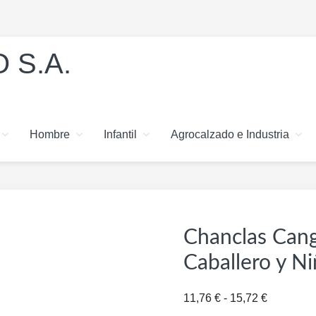
 S.A.
Hombre
Infantil
Agrocalzado e Industria
Chanclas Cang
Caballero y N
Rango
11,76
€
-
15,72
€
de