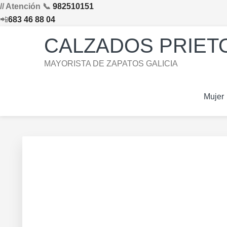
// Atención 📞
982510151
📲
683 46 88 04
Saltar
Saltar
Saltar
Skip
CALZADOS PRIETO
a
al
al
to
la
contenido
pie
footer
MAYORISTA DE ZAPATOS GALICIA
navegación
principal
de
navigation
principal
página
Mujer