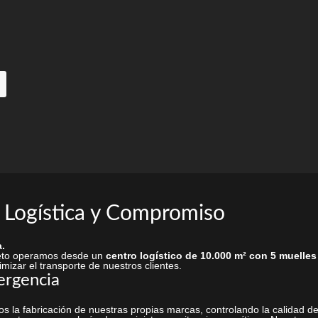
la
página
de
producto
 Logística y Compromiso
.
rieto operamos desde un
centro logístico de 10.000 m² con 5 muelles
mizar el transporte de nuestros clientes.
ergencia
s la fabricación de nuestras propias marcas, controlando la calidad