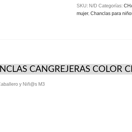
Señora,
SKU:
N/D
Categorías:
CH
Caballero
mujer
,
Chanclas para niño
y
Niñ@s
Mayorista
M3
cantidad
NCLAS CANGREJERAS COLOR C
 Caballero y Niñ@s M3