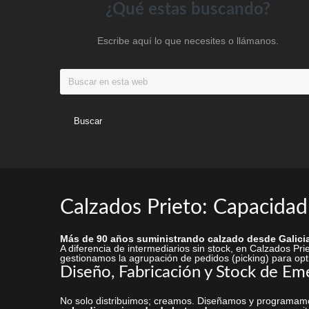
Footer
¿Qué estas buscando?
la
página
Escribe aquí lo que necesites o llámanos.
de
producto
Buscar
en
esta
web
Calzados Prieto: Capacidad
Más de 90 años suministrando calzado desde Galicia
A diferencia de intermediarios sin stock, en Calzados P
gestionamos la agrupación de pedidos (picking) para opti
Diseño, Fabricación y Stock de Em
No solo distribuimos; creamos. Diseñamos y programamo