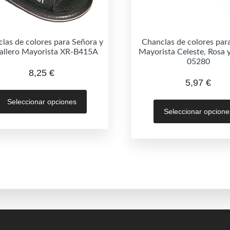
las de colores para Señora y
Chanclas de colores par
allero Mayorista XR-B415A
Mayorista Celeste, Rosa 
05280
8,25
€
5,97
€
Este
Seleccionar opciones
producto
Seleccionar opcione
tiene
múltiples
variantes.
Las
opciones
se
pueden
elegir
en