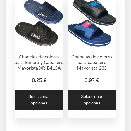
Chanclas de colores
Chanclas de colores
para Señora y Caballero
para caballero
Mayorista XR-B415A
Mayorista 235
8,25
€
8,97
€
Este
Este
Seleccionar
Seleccionar
producto
produc
opciones
opciones
tiene
tiene
múltiples
múltipl
variantes.
variant
Las
Las