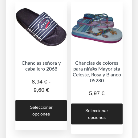
opciones
opcion
se
se
pueden
puede
elegir
elegir
en
en
la
la
página
página
de
de
Chanclas señora y
Chanclas de colores
caballero 2068
para niñ@s Mayorista
producto
produc
Celeste, Rosa y Blanco
05280
8,94
€
-
Rango
9,60
€
5,97
€
de
Este
Este
precios:
Seleccionar
producto
Seleccionar
produc
opciones
desde
tiene
opciones
tiene
8,94 €
múltiples
múltipl
hasta
variantes.
variant