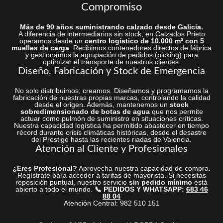
Compromiso
Más de 90 años suministrando calzado desde Galicia.
A diferencia de intermediarios sin stock, en Calzados Prieto
operamos desde un
centro logístico de 10.000 m² con 5
muelles de carga
. Recibimos contenedores directos de fábrica
y gestionamos la agrupación de pedidos (picking) para
optimizar el transporte de nuestros clientes.
Diseño, Fabricación y Stock de Emergencia
No solo distribuimos; creamos. Diseñamos y programamos la
fabricación de nuestras propias marcas, controlando la calidad
desde el origen. Además, mantenemos un
stock
sobredimensionado de botas de agua
que nos permite
actuar como pulmón de suministro en situaciones críticas.
Nuestra capacidad logística ha permitido abastecer en tiempo
récord durante crisis climáticas históricas, desde el desastre
del Prestige hasta las recientes riadas de Valencia.
Atención al Cliente y Profesionales
¿Eres Profesional?
Aprovecha nuestra capacidad de compra.
Regístrate para acceder a tarifas de mayorista. Si necesitas
reposición puntual, nuestro servicio
sin pedido mínimo
está
abierto a todo el mundo.
📞 PEDIDOS Y WHATSAPP:
683 46
88 04
Atención Central: 982 510 151