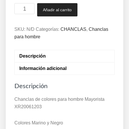
Chanclas
Añadir al carrito
de
colores
para
SKU:
N/D
Categorías:
CHANCLAS
,
Chanclas
hombre
para hombre
Mayorista
XR20061203
Descripción
cantidad
Información adicional
Descripción
Chanclas de colores para hombre Mayorista
XR20061203
Colores Marino y Negro