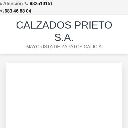
// Atención 📞
982510151
📲
683 46 88 04
Saltar
Saltar
Saltar
Skip
CALZADOS PRIETO
a
al
al
to
la
contenido
pie
footer
S.A.
navegación
principal
de
navigation
MAYORISTA DE ZAPATOS GALICIA
principal
página