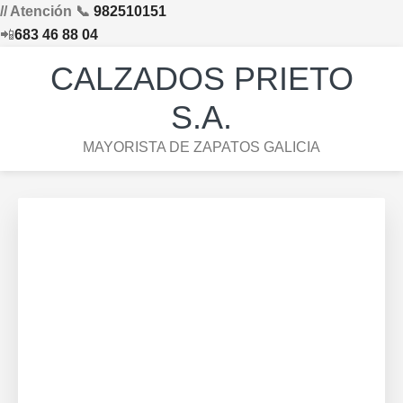
// Atención 📞
982510151
📲
683 46 88 04
Saltar
Saltar
Saltar
Skip
CALZADOS PRIETO
a
al
al
to
la
contenido
pie
footer
S.A.
navegación
principal
de
navigation
MAYORISTA DE ZAPATOS GALICIA
principal
página