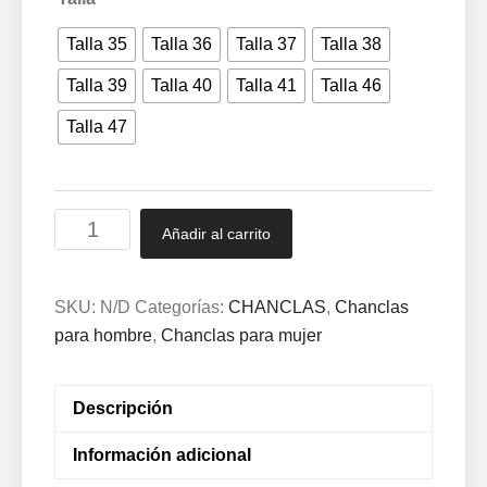
Talla 35
Talla 36
Talla 37
Talla 38
Talla 39
Talla 40
Talla 41
Talla 46
Talla 47
Chanclas
Añadir al carrito
señora
y
caballero
SKU:
N/D
Categorías:
CHANCLAS
,
Chanclas
2068
para hombre
,
Chanclas para mujer
cantidad
Descripción
Información adicional