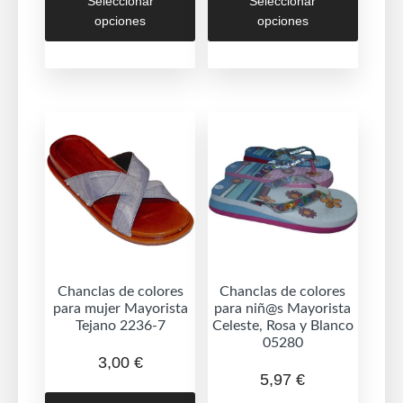
Seleccionar
Seleccionar
producto
produc
opciones
opciones
tiene
tiene
múltiples
múltipl
variantes.
variant
Las
Las
opciones
opcion
se
se
pueden
puede
elegir
elegir
en
en
la
la
página
página
de
de
Chanclas de colores
Chanclas de colores
para mujer Mayorista
para niñ@s Mayorista
producto
produc
Tejano 2236-7
Celeste, Rosa y Blanco
05280
3,00
€
5,97
€
Este