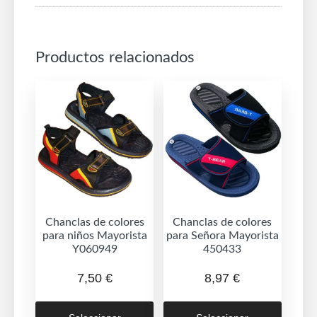
Productos relacionados
Chanclas de colores
Chanclas de colores
para niños Mayorista
para Señora Mayorista
Y060949
450433
7,50
€
8,97
€
Este
Este