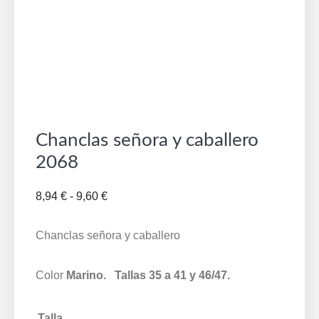
Chanclas señora y caballero
2068
Rango
8,94
€
-
9,60
€
de
precios:
Chanclas señora y caballero
desde
8,94 €
Color
Marino. Tallas 35 a 41 y 46/47.
hasta
9,60 €
Talla