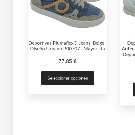
Deportivas Plumaflex® Jeans, Beige |
Dep
Diseño Urbano P00707 · Mayorista
Autén
Depor
77,85
€
Este
Seleccionar opciones
producto
tiene
múltiples
variantes.
Las
opciones
se
pueden