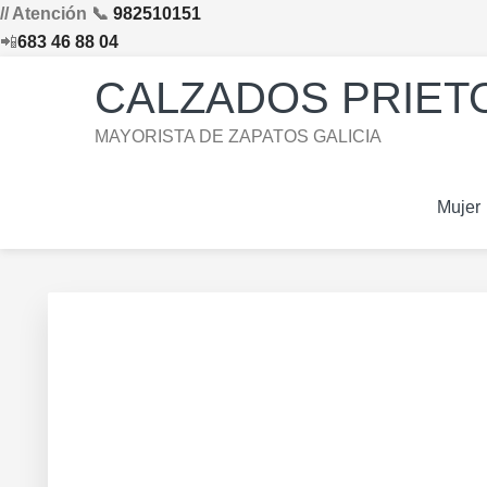
// Atención 📞
982510151
📲
683 46 88 04
Saltar
Saltar
Saltar
Skip
CALZADOS PRIETO
a
al
al
to
la
contenido
pie
footer
MAYORISTA DE ZAPATOS GALICIA
navegación
principal
de
navigation
principal
página
Mujer