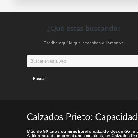
elegir
en
la
Footer
¿Qué estas buscando?
página
de
Escribe aquí lo que necesites o llámanos.
producto
Buscar
en
esta
web
Calzados Prieto: Capacidad
Más de 90 años suministrando calzado desde Galicia
A diferencia de intermediarios sin stock, en Calzados P