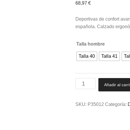
68,97
€
Deportivas de confort ava
española. Calzado ergonómi
Talla hombre
Talla 40
Talla 41
Tal
Deportivas
Añadir al carri
Plumaflex®
en
Piel
SKU:
P35012
Categoría:
D
Auténtica
Marino
Hombre