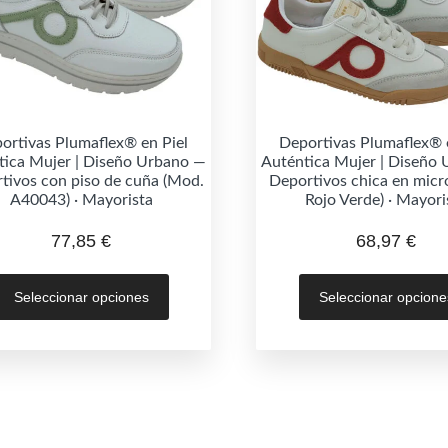
ortivas Plumaflex® en Piel
Deportivas Plumaflex® 
tica Mujer | Diseño Urbano —
Auténtica Mujer | Diseño
tivos con piso de cuña (Mod.
Deportivos chica en micr
A40043) · Mayorista
Rojo Verde) · Mayori
77,85
€
68,97
€
Este
Seleccionar opciones
Seleccionar opcione
producto
tiene
múltiples
variantes.
Las
opciones