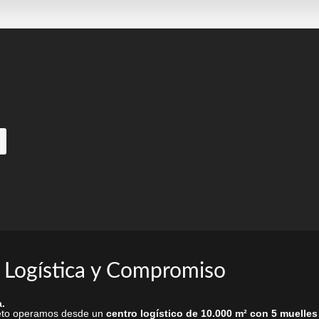
se
pueden
elegir
en
la
página
de
producto
 Logística y Compromiso
.
rieto operamos desde un
centro logístico de 10.000 m² con 5 muelles