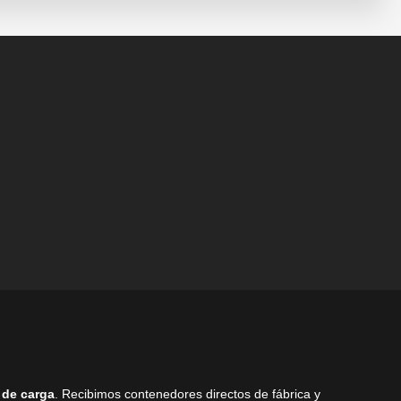
se
pueden
elegir
en
la
página
de
producto
 de carga
. Recibimos contenedores directos de fábrica y