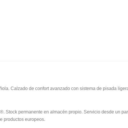
|
Diseño
Urbano
·
Mayorista
cantidad
ola. Calzado de confort avanzado con sistema de pisada ligera
x®. Stock permanente en almacén propio. Servicio desde un par,
re productos europeos.