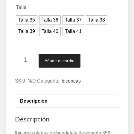
Talla
Talla 35
Talla 36
Talla 37
Talla 38
Talla 39
Talla 40
Talla 41
Ibicenca
Añadir al carrito
plana
con
bandeleta
SKU:
N/D
Categoría:
Ibicencas
de
esparto
Descripción
35/41
Plomo
Descripción
358
cantidad
Ibicenca plana con bandeleta de esparto 358