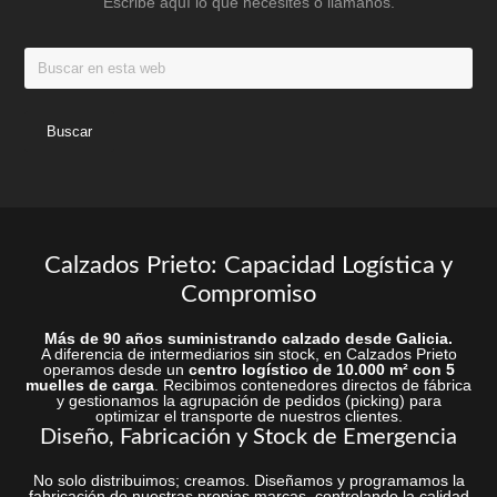
Escribe aquí lo que necesites o llámanos.
página
produc
de
Buscar
producto
en
esta
web
Calzados Prieto: Capacidad Logística y
Compromiso
Más de 90 años suministrando calzado desde Galicia.
A diferencia de intermediarios sin stock, en Calzados Prieto
operamos desde un
centro logístico de 10.000 m² con 5
muelles de carga
. Recibimos contenedores directos de fábrica
y gestionamos la agrupación de pedidos (picking) para
optimizar el transporte de nuestros clientes.
Diseño, Fabricación y Stock de Emergencia
No solo distribuimos; creamos. Diseñamos y programamos la
fabricación de nuestras propias marcas, controlando la calidad