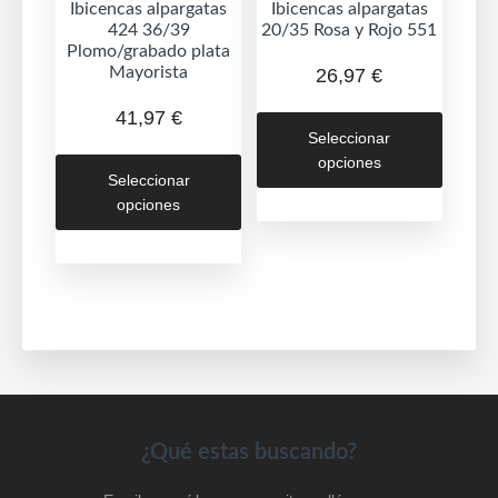
de
Ibicencas alpargatas
Ibicencas alpargatas
424 36/39
20/35 Rosa y Rojo 551
produc
Plomo/grabado plata
Mayorista
26,97
€
Este
41,97
€
Seleccionar
produc
Este
opciones
tiene
Seleccionar
producto
múltipl
opciones
tiene
variant
múltiples
Las
variantes.
opcion
Las
se
opciones
puede
se
elegir
pueden
en
elegir
la
en
Footer
¿Qué estas buscando?
página
la
de