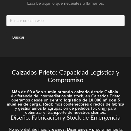
Escribe aquí lo que necesites o llámanos.
página
de
de
producto
Buscar
produc
en
esta
web
Calzados Prieto: Capacidad Logística y
Compromiso
Más de 90 años suministrando calzado desde Galicia.
A diferencia de intermediarios sin stock, en Calzados Prieto
operamos desde un
centro logístico de 10.000 m² con 5
muelles de carga
. Recibimos contenedores directos de fábrica
y gestionamos la agrupación de pedidos (picking) para
optimizar el transporte de nuestros clientes.
Diseño, Fabricación y Stock de Emergencia
No solo distribuimos; creamos. Diseñamos y programamos la