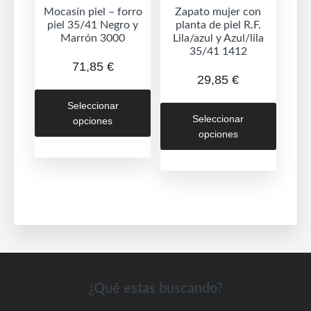
de
Mocasín piel – forro
Zapato mujer con
produc
piel 35/41 Negro y
planta de piel R.F.
producto
Marrón 3000
Lila/azul y Azul/lila
35/41 1412
71,85
€
29,85
€
Este
Este
Seleccionar
producto
Seleccionar
opciones
produc
tiene
opciones
tiene
múltiples
múltipl
variantes.
variant
Las
Las
opciones
opcion
se
se
pueden
puede
elegir
elegir
en
en
Footer
¿Qué estas buscando?
la
la
página