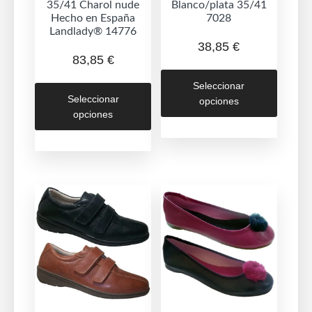
35/41 Charol nude
Blanco/plata 35/41
Hecho en España
7028
Landlady® 14776
38,85
€
83,85
€
Este
Este
Seleccionar
produc
Seleccionar
opciones
producto
tiene
opciones
tiene
múltipl
múltiples
variant
variantes.
Las
Las
opcion
opciones
se
se
puede
pueden
elegir
elegir
en
en
la
la
página
página
de