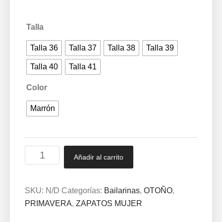
Talla
Talla 36
Talla 37
Talla 38
Talla 39
Talla 40
Talla 41
Color
Marrón
Kiowa
Añadir al carrito
-
piso
antideslizante
SKU:
N/D
Categorías:
Bailarinas
,
OTOÑO
,
36/41
PRIMAVERA
,
ZAPATOS MUJER
Marrón