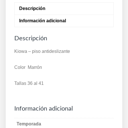
R.F.
Descripción
5718-
2
Información adicional
cantidad
Descripción
Kiowa – piso antideslizante
Color Marrón
Tallas 36 al 41
Información adicional
Temporada