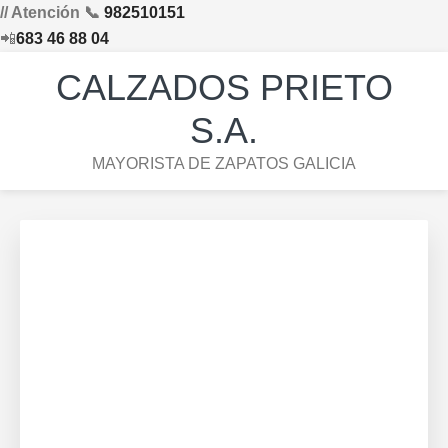
// Atención 📞
982510151
📲
683 46 88 04
Saltar
Saltar
Saltar
Skip
CALZADOS PRIETO
a
al
al
to
la
contenido
pie
footer
S.A.
navegación
principal
de
navigation
MAYORISTA DE ZAPATOS GALICIA
principal
página