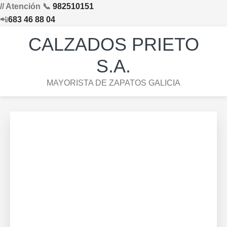
// Atención 📞
982510151
📲
683 46 88 04
Saltar
Saltar
Saltar
Skip
CALZADOS PRIETO
a
al
al
to
la
contenido
pie
footer
S.A.
navegación
principal
de
navigation
MAYORISTA DE ZAPATOS GALICIA
principal
página