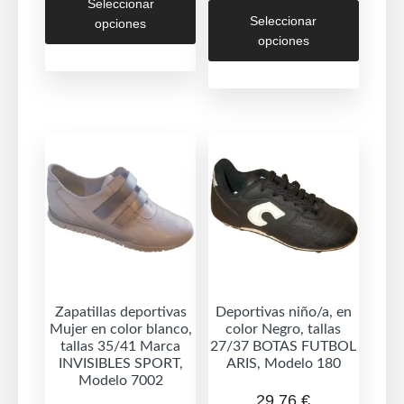
Este
Seleccionar
producto
Seleccionar
opciones
produc
tiene
opciones
tiene
múltiples
múltipl
variantes.
variant
Las
Las
opciones
opcion
se
se
pueden
puede
elegir
elegir
en
en
la
la
página
página
de
de
Zapatillas deportivas
Deportivas niño/a, en
producto
Mujer en color blanco,
color Negro, tallas
produc
tallas 35/41 Marca
27/37 BOTAS FUTBOL
INVISIBLES SPORT,
ARIS, Modelo 180
Modelo 7002
29,76
€