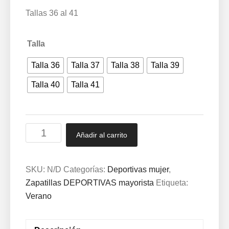
Tallas 36 al 41
Talla
Talla 36
Talla 37
Talla 38
Talla 39
Talla 40
Talla 41
Lona
Añadir al carrito
con
piso
ligero
SKU:
N/D
Categorías:
Deportivas mujer
,
muy
Zapatillas DEPORTIVAS mayorista
Etiqueta:
transpirable
Verano
36/41
Negro