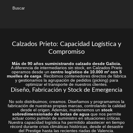
esta
web
Calzados Prieto: Capacidad Logística y
Compromiso
Más de 90 años suministrando calzado desde Galicia.
A diferencia de intermediarios sin stock, en Calzados Prieto
operamos desde un
centro logístico de 10.000 m² con 5
muelles de carga
. Recibimos contenedores directos de fábrica
y gestionamos la agrupación de pedidos (picking) para
optimizar el transporte de nuestros clientes.
Diseño, Fabricación y Stock de Emergencia
No solo distribuimos; creamos. Diseñamos y programamos la
fabricación de nuestras propias marcas, controlando la calidad
desde el origen. Además, mantenemos un
stock
sobredimensionado de botas de agua
que nos permite
actuar como pulmón de suministro en situaciones críticas.
Nuestra capacidad logística ha permitido abastecer en tiempo
récord durante crisis climáticas históricas, desde el desastre
del Prestige hasta las recientes riadas de Valencia.