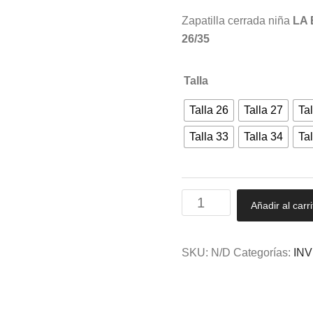
Zapatilla cerrada niña
LA
26/35
Talla
Talla 26
Talla 27
Tal
Talla 33
Talla 34
Tal
Zapatilla
Añadir al carri
cerrada
niña
con
SKU:
N/D
Categorías:
IN
piso
de
goma