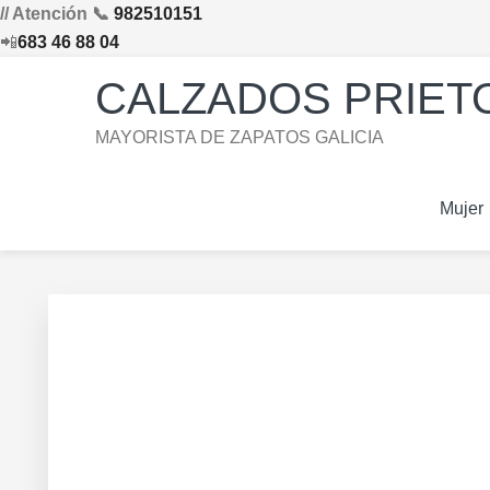
// Atención 📞
982510151
📲
683 46 88 04
Saltar
Saltar
Saltar
Skip
CALZADOS PRIETO
a
al
al
to
la
contenido
pie
footer
MAYORISTA DE ZAPATOS GALICIA
navegación
principal
de
navigation
principal
página
Mujer