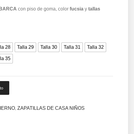
 BARCA
con piso de goma, color
fucsia
y
tallas
la 28
Talla 29
Talla 30
Talla 31
Talla 32
la 35
to
VIERNO
,
ZAPATILLAS DE CASA NIÑOS