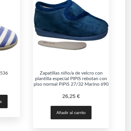
 536
Zapatillas niño/a de velcro con
plantilla especial PIPIS rebotan con
piso normal PiPiS 27/32 Marino 690
Este
26,25
€
s
producto
tiene
Añadir al carrito
múltiples
variantes.