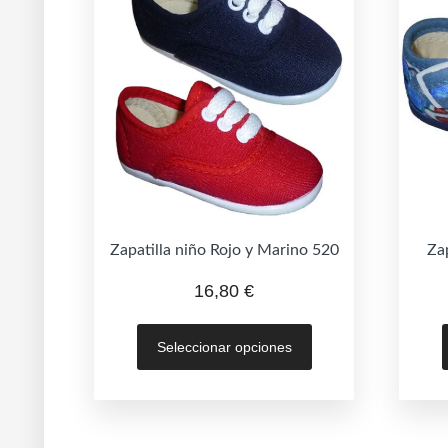
Zapatilla niño Rojo y Marino 520
Zap
16,80
€
Este
Seleccionar opciones
producto
tiene
múltiples
variantes.