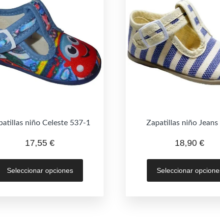
atillas niño Celeste 537-1
Zapatillas niño Jeans
17,55
€
18,90
€
Este
Seleccionar opciones
Seleccionar opcione
producto
tiene
múltiples
variantes.