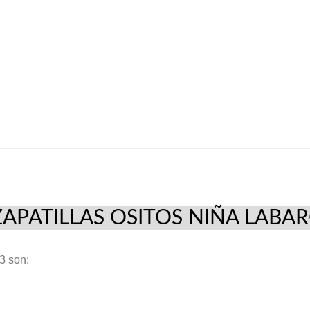
26/35
Fucsia
4833
cantidad
ZAPATILLAS OSITOS NIÑA LABA
3 son: