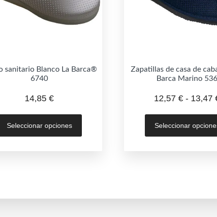
 sanitario Blanco La Barca®
Zapatillas de casa de caba
6740
Barca Marino 53
14,85
€
12,57
€
-
13,47
Este
Seleccionar opciones
Seleccionar opcione
producto
tiene
múltiples
variantes.
Las
opciones
se
pueden