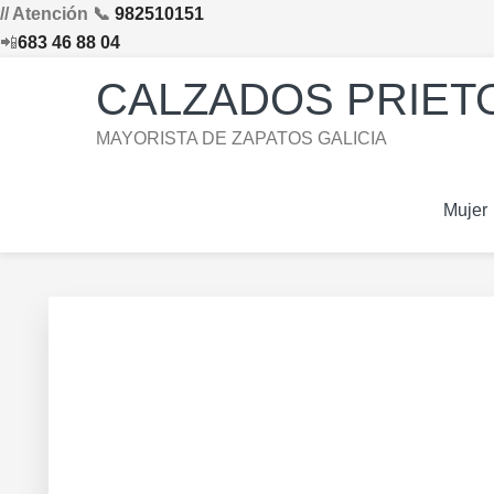
// Atención 📞
982510151
📲
683 46 88 04
Saltar
Saltar
Saltar
Skip
CALZADOS PRIETO
a
al
al
to
la
contenido
pie
footer
MAYORISTA DE ZAPATOS GALICIA
navegación
principal
de
navigation
principal
página
Mujer