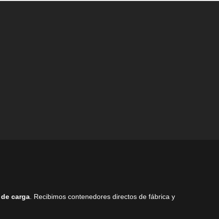
elegir
elegir
en
en
la
la
página
página
de
de
producto
producto
 de carga
. Recibimos contenedores directos de fábrica y