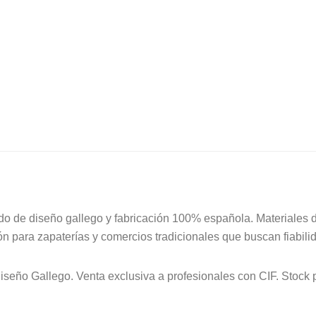
plano
La
Barca®
35/41
Marino
3115
cantidad
do de diseño gallego y fabricación 100% española. Materiales 
ón para zapaterías y comercios tradicionales que buscan fiabili
 Diseño Gallego. Venta exclusiva a profesionales con CIF. Stoc