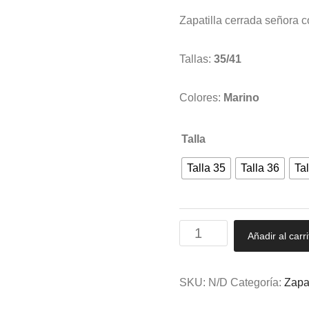
Zapatilla cerrada señora 
Tallas:
35/41
Colores:
Marino
Talla
Talla 35
Talla 36
Tal
Zapatilla
Añadir al carri
cerrada
señora
con
SKU:
N/D
Categoría:
Zapa
piso