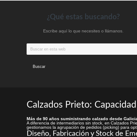
elegir
en
Footer
¿Qué estas buscando?
la
Escribe aquí lo que necesites o llámanos.
página
de
Buscar
producto
en
esta
web
Calzados Prieto: Capacidad
Más de 90 años suministrando calzado desde Galicia
A diferencia de intermediarios sin stock, en Calzados P
gestionamos la agrupación de pedidos (picking) para opti
Diseño, Fabricación y Stock de Em