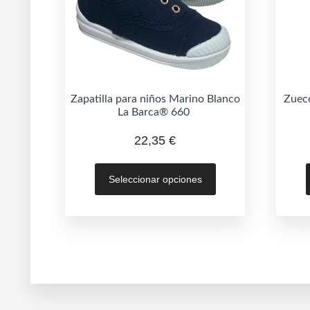
Zapatilla para niños Marino Blanco
Zueco
La Barca® 660
22,35
€
Este
Seleccionar opciones
producto
tiene
múltiples
variantes.
Las
opciones
se
pueden