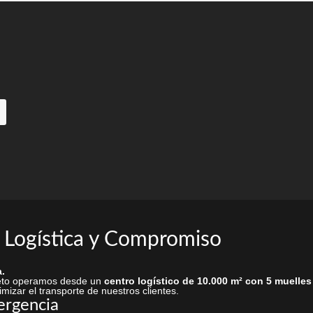
elegir
en
la
página
de
producto
 Logística y Compromiso
.
rieto operamos desde un
centro logístico de 10.000 m² con 5 muelles
mizar el transporte de nuestros clientes.
ergencia