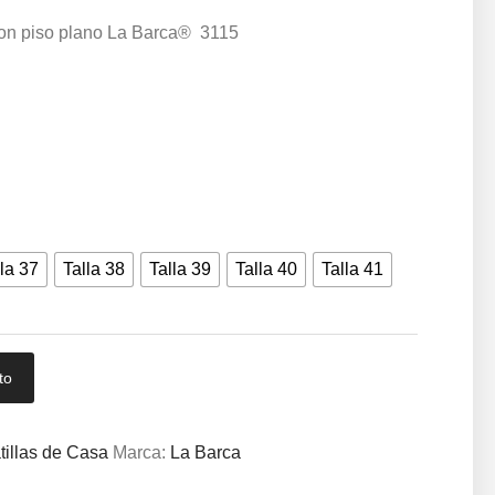
con piso plano La Barca® 3115
la 37
Talla 38
Talla 39
Talla 40
Talla 41
to
tillas de Casa
Marca:
La Barca