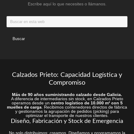
Escribe aquí lo que necesites o llámanos.
página
página
de
de
Buscar
producto
produc
en
esta
web
Calzados Prieto: Capacidad Logística y
Compromiso
Más de 90 años suministrando calzado desde Galicia.
A diferencia de intermediarios sin stock, en Calzados Prieto
operamos desde un
centro logístico de 10.000 m² con 5
muelles de carga
. Recibimos contenedores directos de fábrica
y gestionamos la agrupación de pedidos (picking) para
optimizar el transporte de nuestros clientes.
Diseño, Fabricación y Stock de Emergencia
No solo distribuimos; creamos. Diseñamos y programamos la