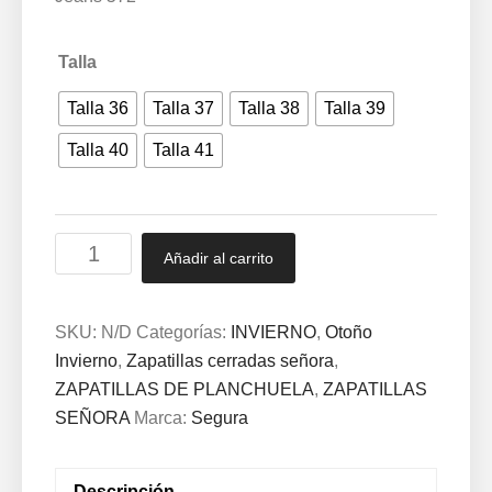
Talla
Talla 36
Talla 37
Talla 38
Talla 39
Talla 40
Talla 41
Zapatilla
Añadir al carrito
cerrada
señora
de
SKU:
N/D
Categorías:
INVIERNO
,
Otoño
pana
Invierno
,
Zapatillas cerradas señora
,
forrada
ZAPATILLAS DE PLANCHUELA
,
ZAPATILLAS
lana,
SEÑORA
Marca:
Segura
abotinada
y
Descripción