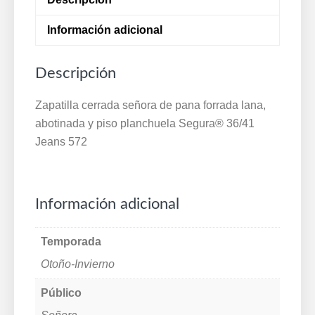
piso
planchuela
Información adicional
Segura®
36/41
Descripción
Jeans
572
Zapatilla cerrada señora de pana forrada lana,
cantidad
abotinada y piso planchuela Segura® 36/41
Jeans 572
Información adicional
Temporada
Otoño-Invierno
Público