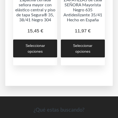
señora mayor con
SEÑORA Mayorista
producto
produc
elástico central y piso
Negro 635
de tapa Segura® 35,
Antideslizante 35/41
38/41 Negro 304
Hecho en España
15,45
€
11,97
€
Este
Este
Seleccionar
Seleccionar
producto
produc
opciones
opciones
tiene
tiene
múltiples
múltipl
variantes.
variant
Las
Las
opciones
opcion
se
se
pueden
puede
elegir
elegir
en
en
Footer
¿Qué estas buscando?
la
la