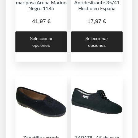
mariposa Arena Marino
Antideslizante 35/41
Negro 1185
Hecho en España
41,97
€
17,97
€
Este
Este
Seleccionar
Seleccionar
producto
produc
opciones
opciones
tiene
tiene
múltiples
múltipl
variantes.
variant
Las
Las
opciones
opcion
se
se
pueden
puede
elegir
elegir
en
en
la
la
página
página
de
de
Zapatilla cerrada
ZAPATILLAS de casa