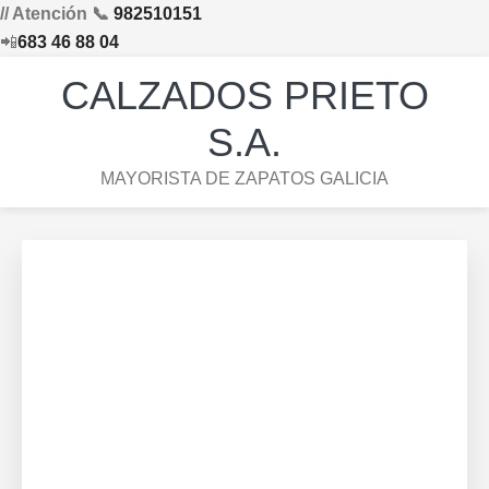
// Atención 📞
982510151
📲
683 46 88 04
Saltar
Saltar
Saltar
Skip
CALZADOS PRIETO
a
al
al
to
la
contenido
pie
footer
S.A.
navegación
principal
de
navigation
MAYORISTA DE ZAPATOS GALICIA
principal
página