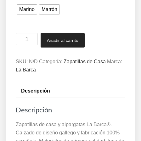
Marino
Marrón
Zapatilla
Añadir al carrito
descalza
-
forro
SKU:
N/D
Categoría:
Zapatillas de Casa
Marca:
lana
La Barca
y
piso
Descripción
ligero
35/48
Descripción
Marino
y
Zapatillas de casa y alpargatas La Barca®.
Marrón
Calzado de diseño gallego y fabricación 100%
(F/lana)
española. Materiales de primera calidad: lona de