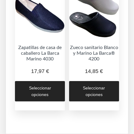
pueden
puede
elegir
elegir
en
en
la
la
página
página
de
de
Zapatillas de casa de
Zueco sanitario Blanco
producto
caballero La Barca
y Marino La Barca®
produc
Marino 4030
4200
17,97
€
14,85
€
Este
Este
Seleccionar
Seleccionar
producto
produc
opciones
opciones
tiene
tiene
múltiples
múltipl
variantes.
variant
Las
Las
opciones
opcion