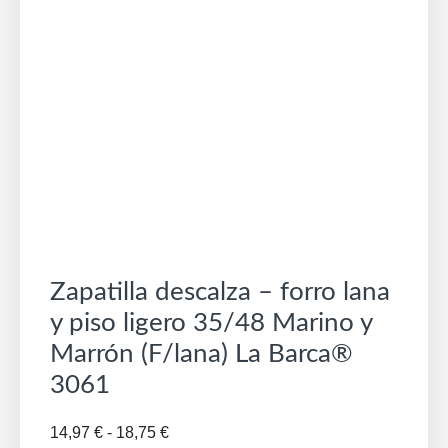
Zapatilla descalza – forro lana
y piso ligero 35/48 Marino y
Marrón (F/lana) La Barca®
3061
Rango
14,97
€
-
18,75
€