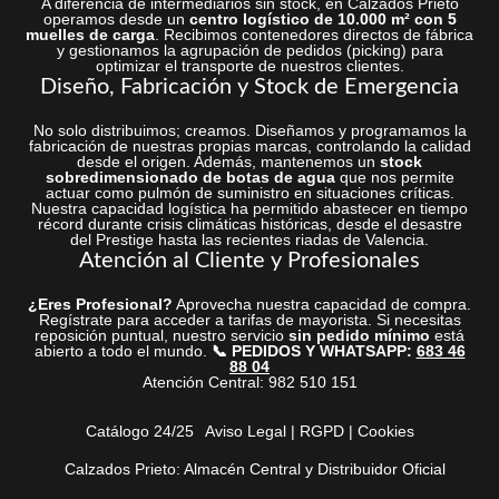
A diferencia de intermediarios sin stock, en Calzados Prieto
operamos desde un
centro logístico de 10.000 m² con 5
muelles de carga
. Recibimos contenedores directos de fábrica
y gestionamos la agrupación de pedidos (picking) para
optimizar el transporte de nuestros clientes.
Diseño, Fabricación y Stock de Emergencia
No solo distribuimos; creamos. Diseñamos y programamos la
fabricación de nuestras propias marcas, controlando la calidad
desde el origen. Además, mantenemos un
stock
sobredimensionado de botas de agua
que nos permite
actuar como pulmón de suministro en situaciones críticas.
Nuestra capacidad logística ha permitido abastecer en tiempo
récord durante crisis climáticas históricas, desde el desastre
del Prestige hasta las recientes riadas de Valencia.
Atención al Cliente y Profesionales
¿Eres Profesional?
Aprovecha nuestra capacidad de compra.
Regístrate para acceder a tarifas de mayorista. Si necesitas
reposición puntual, nuestro servicio
sin pedido mínimo
está
abierto a todo el mundo.
📞 PEDIDOS Y WHATSAPP:
683 46
88 04
Atención Central: 982 510 151
Catálogo 24/25
Aviso Legal | RGPD | Cookies
Calzados Prieto: Almacén Central y Distribuidor Oficial