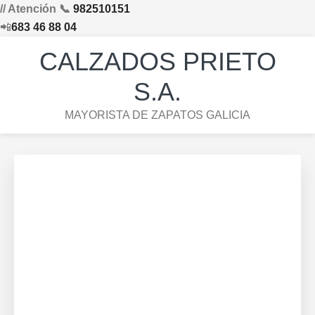
// Atención 📞
982510151
📲
683 46 88 04
Saltar
Saltar
Saltar
Skip
CALZADOS PRIETO
a
al
al
to
la
contenido
pie
footer
S.A.
navegación
principal
de
navigation
MAYORISTA DE ZAPATOS GALICIA
principal
página