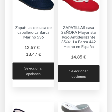
Zapatillas de casa de
ZAPATILLAS casa
caballero La Barca
SEÑORA Mayorista
Marino 536
Rojo Antideslizante
35/41 La Barca 442
Hecho en España
12,57
€
-
Rango
13,47
€
14,85
€
de
Este
Este
precios:
Seleccionar
producto
Seleccionar
produc
opciones
desde
tiene
opciones
tiene
12,57 €
múltiples
múltipl
hasta
variantes.
variant
13,47 €
Las
Las
opciones
opcion
se
se