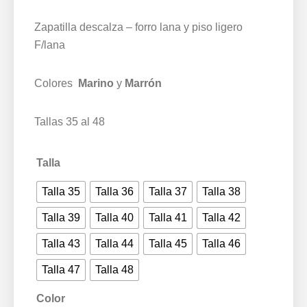
de
precios:
Zapatilla descalza – forro lana y piso ligero
desde
F/lana
14,97 €
hasta
Colores
Marino
y
Marrón
18,75 €
Tallas 35 al 48
Talla
Talla 35
Talla 36
Talla 37
Talla 38
Talla 39
Talla 40
Talla 41
Talla 42
Talla 43
Talla 44
Talla 45
Talla 46
Talla 47
Talla 48
Color