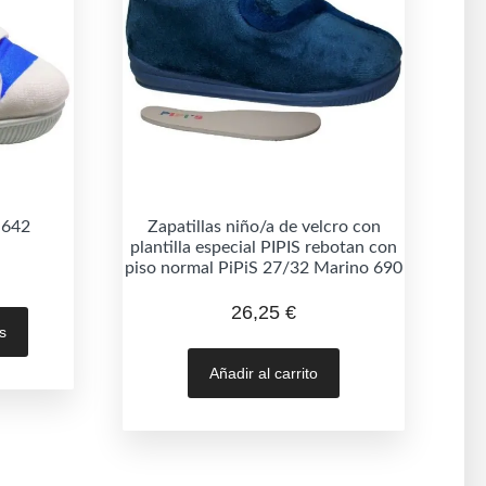
 642
Zapatillas niño/a de velcro con
plantilla especial PIPIS rebotan con
piso normal PiPiS 27/32 Marino 690
Este
26,25
€
s
producto
tiene
Añadir al carrito
múltiples
variantes.
Las
opciones