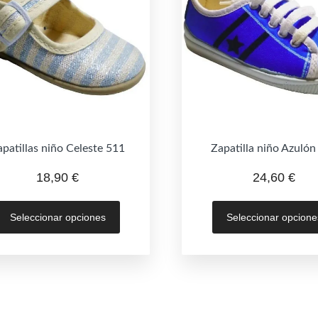
apatillas niño Celeste 511
Zapatilla niño Azulón
18,90
€
24,60
€
Este
Seleccionar opciones
Seleccionar opcione
producto
tiene
múltiples
variantes.
Las
opciones