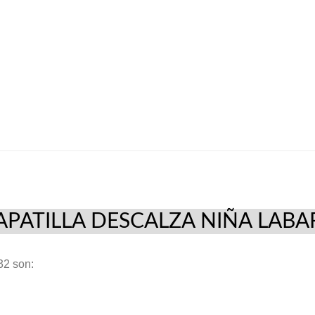
26/35
Fucsia
modelo
4832
cantidad
APATILLA DESCALZA NIÑA LAB
2 son: