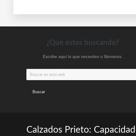
opciones
se
pueden
elegir
en
Footer
¿Qué estas buscando?
la
página
Escribe aquí lo que necesites o llámanos.
de
producto
Buscar
en
esta
web
Calzados Prieto: Capacidad