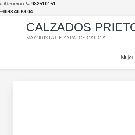
// Atención 📞
982510151
📲
683 46 88 04
Saltar
Saltar
Saltar
Skip
CALZADOS PRIETO
a
al
al
to
la
contenido
pie
footer
MAYORISTA DE ZAPATOS GALICIA
navegación
principal
de
navigation
principal
página
Mujer