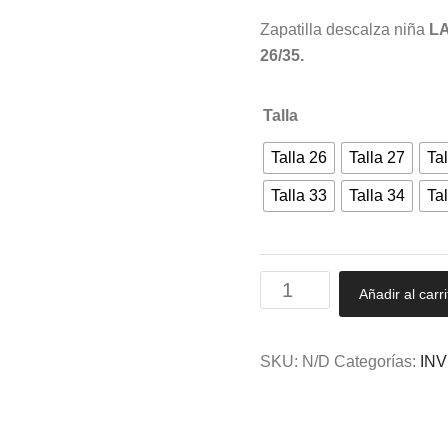
Zapatilla descalza niña
L
26/35.
Talla
Talla 26
Talla 27
Tal
Talla 33
Talla 34
Tal
Zapatilla
Añadir al carri
descalza
niña
con
SKU:
N/D
Categorías:
IN
piso
de
goma