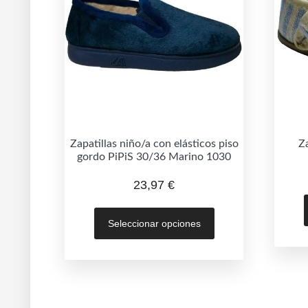
Zapatillas niño/a con elásticos piso
Z
gordo PiPiS 30/36 Marino 1030
23,97
€
Este
Seleccionar opciones
producto
tiene
múltiples
variantes.
Las