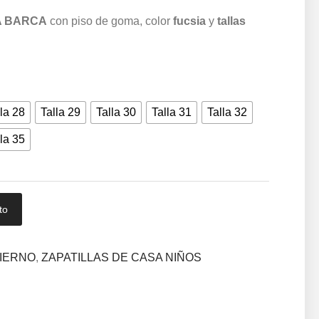
A BARCA
con piso de goma, color
fucsia
y
tallas
la 28
Talla 29
Talla 30
Talla 31
Talla 32
la 35
to
VIERNO
,
ZAPATILLAS DE CASA NIÑOS