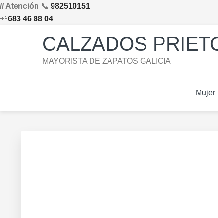
// Atención 📞
982510151
📲
683 46 88 04
Saltar
Saltar
Saltar
Skip
CALZADOS PRIETO
a
al
al
to
la
contenido
pie
footer
MAYORISTA DE ZAPATOS GALICIA
navegación
principal
de
navigation
principal
página
Mujer