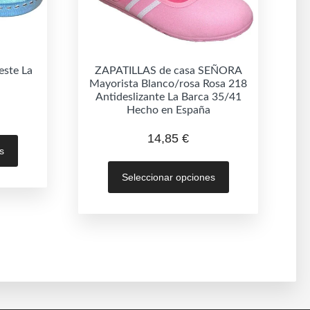
este La
ZAPATILLAS de casa SEÑORA
Mayorista Blanco/rosa Rosa 218
Antideslizante La Barca 35/41
Hecho en España
Este
14,85
€
s
producto
Este
tiene
Seleccionar opciones
producto
múltiples
tiene
variantes.
múltiples
Las
variantes.
opciones
Las
se
opciones
pueden
se
elegir
pueden