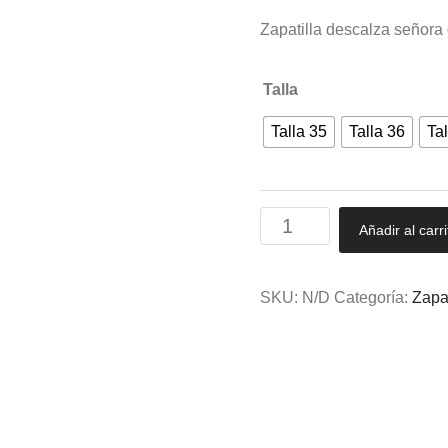
Zapatilla descalza señora
Talla
Talla 35
Talla 36
Tal
Zapatilla
Añadir al carri
descalza
señora
de
SKU:
N/D
Categoría:
Zapa
tiras
cruzadas
La
Barca
Natural