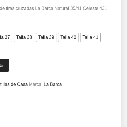
 de tiras cruzadas La Barca Natural 35/41 Celeste 431
la 37
Talla 38
Talla 39
Talla 40
Talla 41
to
tillas de Casa
Marca:
La Barca