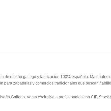
35/41
Celeste
431
cantidad
do de diseño gallego y fabricación 100% española. Materiales 
ón para zapaterías y comercios tradicionales que buscan fiabili
 Diseño Gallego. Venta exclusiva a profesionales con CIF. Stoc