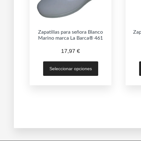
Zapatillas para señora Blanco
Zap
Marino marca La Barca® 461
17,97
€
Este
Seleccionar opciones
producto
tiene
múltiples
variantes.
Las
opciones
se
pueden
elegir