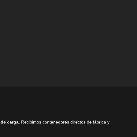
en
elegir
la
en
página
la
de
página
producto
de
producto
 de carga
. Recibimos contenedores directos de fábrica y