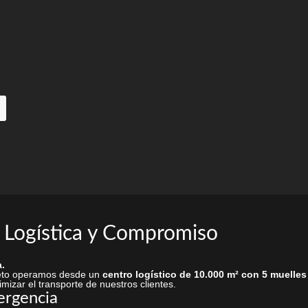
en
la
página
de
producto
 Logística y Compromiso
.
rieto operamos desde un
centro logístico de 10.000 m² con 5 muelles
mizar el transporte de nuestros clientes.
ergencia