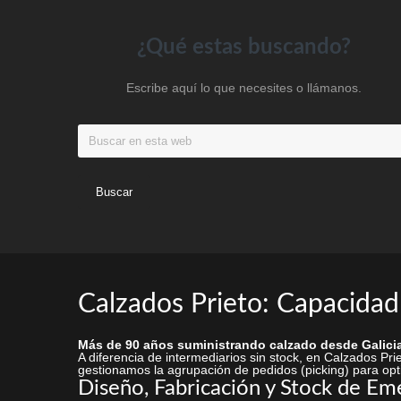
en
la
Footer
¿Qué estas buscando?
página
de
Escribe aquí lo que necesites o llámanos.
producto
Buscar
en
esta
web
Calzados Prieto: Capacidad
Más de 90 años suministrando calzado desde Galicia
A diferencia de intermediarios sin stock, en Calzados P
gestionamos la agrupación de pedidos (picking) para opti
Diseño, Fabricación y Stock de Em