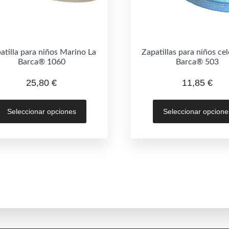
atilla para niños Marino La
Zapatillas para niños cel
Barca® 1060
Barca® 503
25,80
€
11,85
€
Este
Seleccionar opciones
Seleccionar opcione
producto
tiene
múltiples
variantes.
Las
opciones
se
pueden
elegir