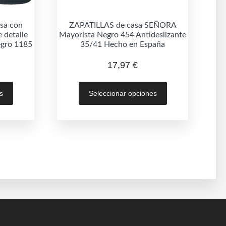
asa con
ZAPATILLAS de casa SEÑORA
 detalle
Mayorista Negro 454 Antideslizante
egro 1185
35/41 Hecho en España
17,97
€
Este
Este
s
Seleccionar opciones
producto
producto
tiene
tiene
múltiples
múltiples
variantes.
variantes.
Las
Las
opciones
opciones
se
se
pueden
pueden
elegir
elegir
en
en