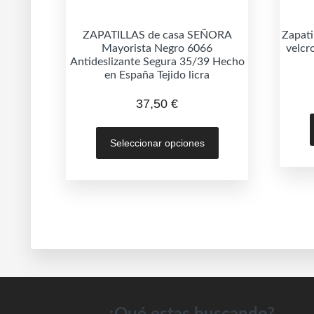
ZAPATILLAS de casa SEÑORA
Zapati
Mayorista Negro 6066
velcr
Antideslizante Segura 35/39 Hecho
en España Tejido licra
37,50
€
Este
Seleccionar opciones
producto
tiene
múltiples
variantes.
Las
opciones
se
pueden
elegir
en