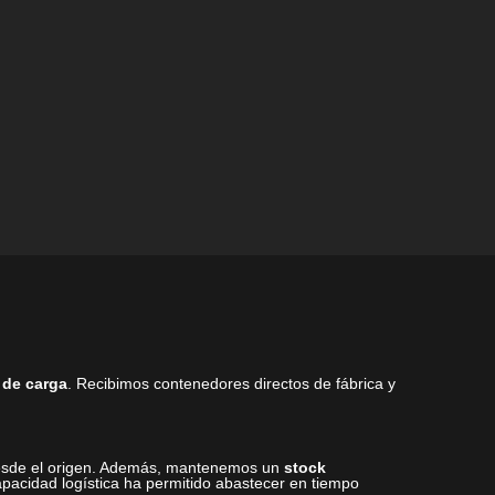
la
la
página
página
de
de
producto
producto
 de carga
. Recibimos contenedores directos de fábrica y
 desde el origen. Además, mantenemos un
stock
pacidad logística ha permitido abastecer en tiempo