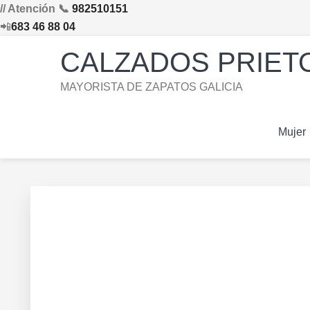
// Atención 📞
982510151
📲
683 46 88 04
Saltar
Saltar
Saltar
Skip
CALZADOS PRIETO
a
al
al
to
la
contenido
pie
footer
MAYORISTA DE ZAPATOS GALICIA
navegación
principal
de
navigation
principal
página
Mujer