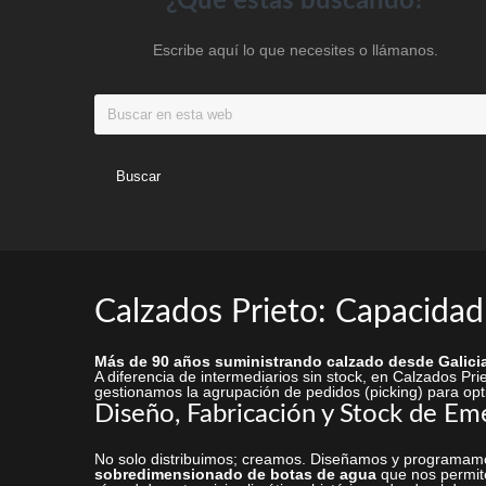
Footer
¿Qué estas buscando?
la
Escribe aquí lo que necesites o llámanos.
página
de
Buscar
producto
en
esta
web
Calzados Prieto: Capacidad
Más de 90 años suministrando calzado desde Galicia
A diferencia de intermediarios sin stock, en Calzados P
gestionamos la agrupación de pedidos (picking) para opti
Diseño, Fabricación y Stock de Em
No solo distribuimos; creamos. Diseñamos y programamo
sobredimensionado de botas de agua
que nos permite