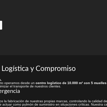
la
página
de
producto
 Logística y Compromiso
.
rieto operamos desde un
centro logístico de 10.000 m² con 5 muelles
mizar el transporte de nuestros clientes.
ergencia
s la fabricación de nuestras propias marcas, controlando la calidad
 actuar como pulmón de suministro en situaciones críticas. Nuestra ca