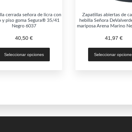
lla cerrada señora de licra con
Zapatillas abiertas de c
o y piso goma Segura® 35/41
hebilla Señora DeValverde
Negro 6037
mariposa Arena Marino N
40,50
€
41,97
€
Este
Seleccionar opciones
Seleccionar opcione
producto
tiene
múltiples
variantes.
Las
opciones
se
pueden
elegir
en