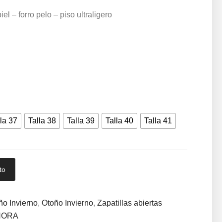
el – forro pelo – piso ultraligero
la 37
Talla 38
Talla 39
Talla 40
Talla 41
to
ño Invierno
,
Otoño Invierno
,
Zapatillas abiertas
ÑORA