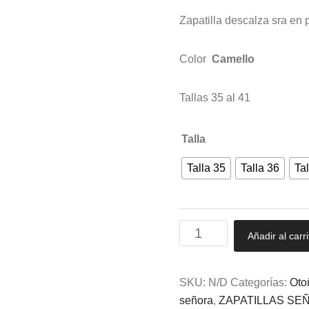
Zapatilla descalza sra en pi
Color
Camello
Tallas 35 al 41
Talla
Talla 35
Talla 36
Tal
Zapatilla
Añadir al carri
descalza
sra
en
SKU:
N/D
Categorías:
Oto
piel
señora
,
ZAPATILLAS SE