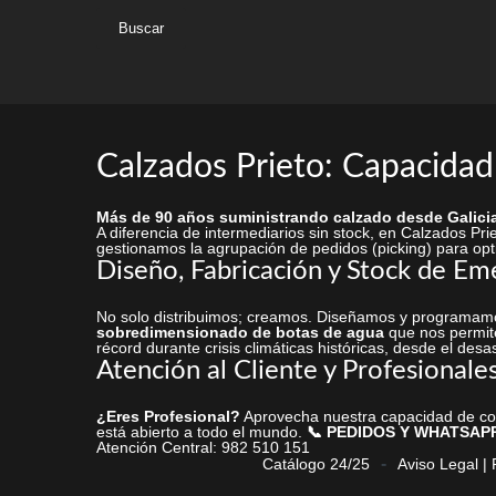
esta
web
Calzados Prieto: Capacidad
Más de 90 años suministrando calzado desde Galicia
A diferencia de intermediarios sin stock, en Calzados P
gestionamos la agrupación de pedidos (picking) para opti
Diseño, Fabricación y Stock de Em
No solo distribuimos; creamos. Diseñamos y programamo
sobredimensionado de botas de agua
que nos permite
récord durante crisis climáticas históricas, desde el desa
Atención al Cliente y Profesionale
¿Eres Profesional?
Aprovecha nuestra capacidad de comp
está abierto a todo el mundo.
📞 PEDIDOS Y WHATSAP
Atención Central: 982 510 151
Catálogo 24/25
Aviso Legal |