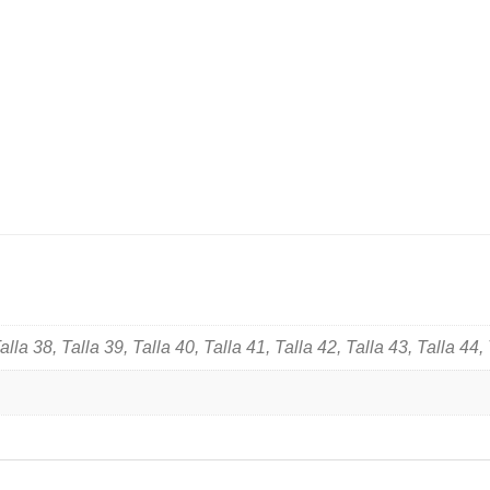
forro
normal
35/46
Azul
600
cantidad
alla 38, Talla 39, Talla 40, Talla 41, Talla 42, Talla 43, Talla 44,