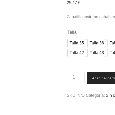
25,47
€
Zapatilla invierno caballe
Talla
Talla 35
Talla 36
Tal
Talla 42
Talla 43
Tal
Zapatilla
Añadir al carri
CRUAN
invierno
caballero
SKU:
N/D
Categoría:
Sin c
cuadros
confortable