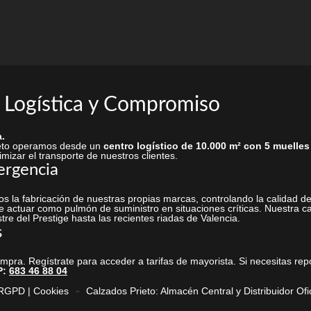
 Logística y Compromiso
.
rieto operamos desde un
centro logístico de 10.000 m² con 5 muelles
mizar el transporte de nuestros clientes.
ergencia
s la fabricación de nuestras propias marcas, controlando la calidad
 actuar como pulmón de suministro en situaciones críticas. Nuestra ca
stre del Prestige hasta las recientes riadas de Valencia.
s
ra. Regístrate para acceder a tarifas de mayorista. Si necesitas repo
P:
683 46 88 04
 RGPD | Cookies
Calzados Prieto: Almacén Central y Distribuidor Ofic