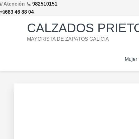
// Atención 📞
982510151
📲
683 46 88 04
Saltar
Saltar
Saltar
Skip
CALZADOS PRIETO
a
al
al
to
la
contenido
pie
footer
MAYORISTA DE ZAPATOS GALICIA
navegación
principal
de
navigation
principal
página
Mujer