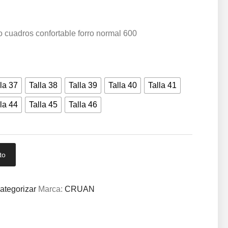
ro cuadros confortable forro normal 600
la 37
Talla 38
Talla 39
Talla 40
Talla 41
la 44
Talla 45
Talla 46
to
ategorizar
Marca:
CRUAN