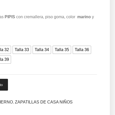
das
PIPIS
con cremallera, piso goma, color
marino
y
la 32
Talla 33
Talla 34
Talla 35
Talla 36
la 39
to
VIERNO
,
ZAPATILLAS DE CASA NIÑOS