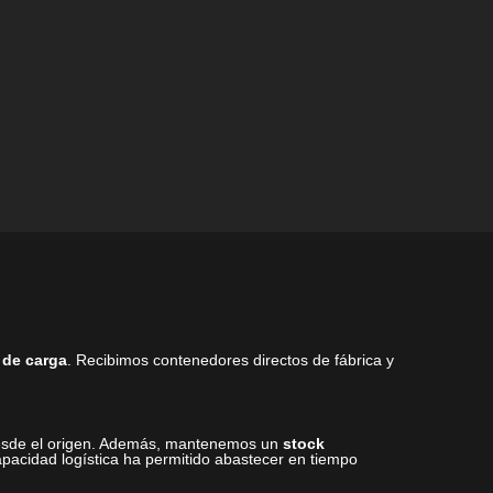
página
de
de
producto
producto
 de carga
. Recibimos contenedores directos de fábrica y
 desde el origen. Además, mantenemos un
stock
pacidad logística ha permitido abastecer en tiempo