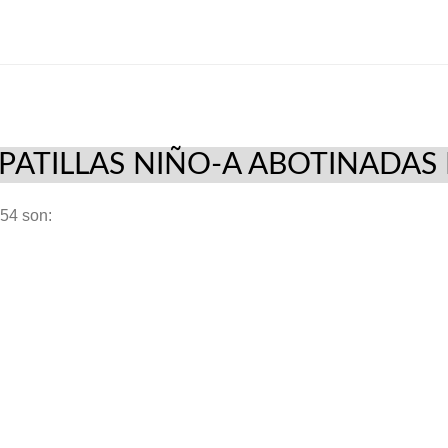
con
cremallera
piso
goma
"Egipto"
30/39
Marino
PATILLAS NIÑO-A ABOTINADAS P
Pipis®
1054
54 son:
cantidad