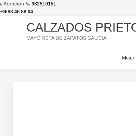
// Atención 📞
982510151
📲
683 46 88 04
Saltar
Saltar
Saltar
Skip
CALZADOS PRIETO
a
al
al
to
la
contenido
pie
footer
MAYORISTA DE ZAPATOS GALICIA
navegación
principal
de
navigation
principal
página
Mujer