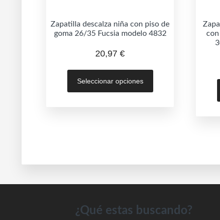
Zapatilla descalza niña con piso de
Zapa
goma 26/35 Fucsia modelo 4832
con
3
20,97
€
Este
Seleccionar opciones
producto
tiene
múltiples
variantes.
Las
opciones
se
pueden
elegir
en
Footer
¿Qué estas buscando?
la