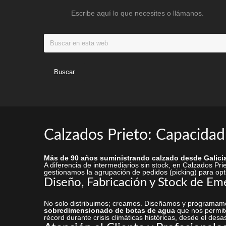
página
Escribe aquí lo que necesites o llámanos.
de
producto
Buscar
en
esta
web
Calzados Prieto: Capacidad
Más de 90 años suministrando calzado desde Galicia
A diferencia de intermediarios sin stock, en Calzados P
gestionamos la agrupación de pedidos (picking) para opti
Diseño, Fabricación y Stock de Em
No solo distribuimos; creamos. Diseñamos y programamo
sobredimensionado de botas de agua
que nos permite
récord durante crisis climáticas históricas, desde el desa