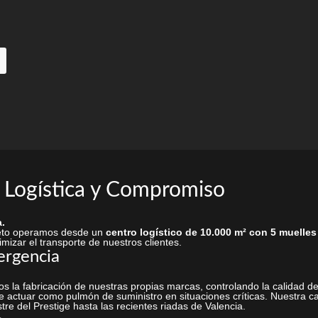
la
página
de
producto
 Logística y Compromiso
.
rieto operamos desde un
centro logístico de 10.000 m² con 5 muelles
mizar el transporte de nuestros clientes.
ergencia
s la fabricación de nuestras propias marcas, controlando la calidad
 actuar como pulmón de suministro en situaciones críticas. Nuestra ca
stre del Prestige hasta las recientes riadas de Valencia.