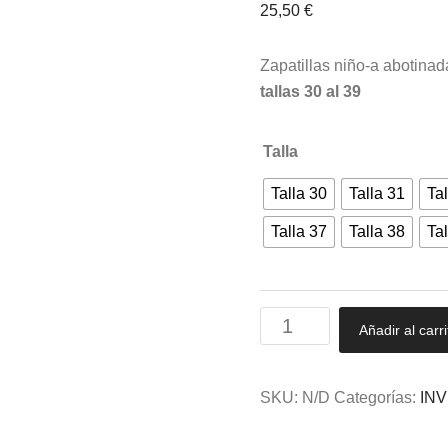
25,50
€
Zapatillas niño-a abotina
tallas 30 al 39
Talla
Talla 30
Talla 31
Tal
Talla 37
Talla 38
Tal
Zapatilla
Añadir al carri
niño/a
y
cadete
SKU:
N/D
Categorías:
IN
abotinada