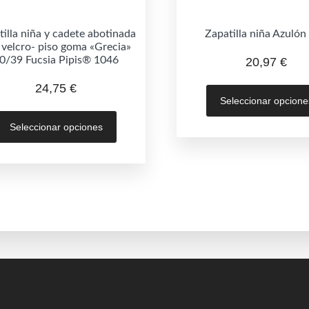
tilla niña y cadete abotinada
Zapatilla niña Azulón
 velcro- piso goma «Grecia»
0/39 Fucsia Pipis® 1046
20,97
€
24,75
€
Seleccionar opcione
Este
Seleccionar opciones
producto
tiene
múltiples
variantes.
Las
opciones
se
pueden
elegir
en