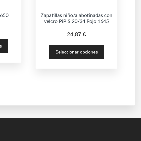
 650
Zapatillas niño/a abotinadas con
velcro PiPiS 20/34 Rojo 1645
24,87
€
Este
Este
s
producto
Seleccionar opciones
producto
tiene
tiene
múltiples
múltiples
variantes.
variantes.
Las
Las
opciones
opciones
se
se
pueden
pueden
elegir
elegir
en
en
la
la
página