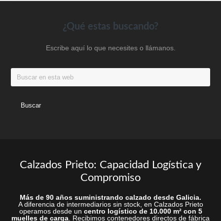
elegir
elegir
en
en
Footer
¿Qué estas buscando?
la
la
Escribe aquí lo que necesites o llámanos.
página
página
de
de
Buscar
producto
produc
en
esta
web
Calzados Prieto: Capacidad Logística y
Compromiso
Más de 90 años suministrando calzado desde Galicia.
A diferencia de intermediarios sin stock, en Calzados Prieto
operamos desde un
centro logístico de 10.000 m² con 5
muelles de carga
. Recibimos contenedores directos de fábrica