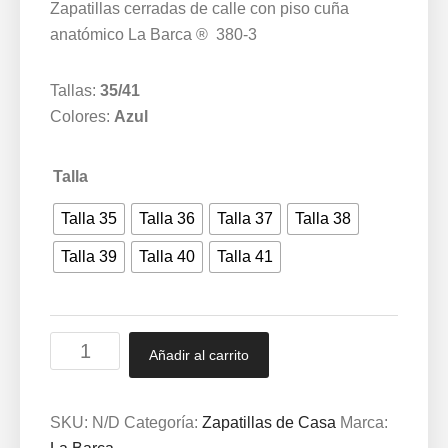
Zapatillas cerradas de calle con piso cuña
anatómico La Barca ® 380-3
Tallas:
35/41
Colores:
Azul
Talla
Talla 35
Talla 36
Talla 37
Talla 38
Talla 39
Talla 40
Talla 41
Zapatillas
Añadir al carrito
cerradas
de
calle
SKU:
N/D
Categoría:
Zapatillas de Casa
Marca:
con