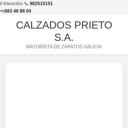
// Atención 📞
982510151
📲
683 46 88 04
Saltar
Saltar
Saltar
Skip
CALZADOS PRIETO
a
al
al
to
la
contenido
pie
footer
S.A.
navegación
principal
de
navigation
MAYORISTA DE ZAPATOS GALICIA
principal
página