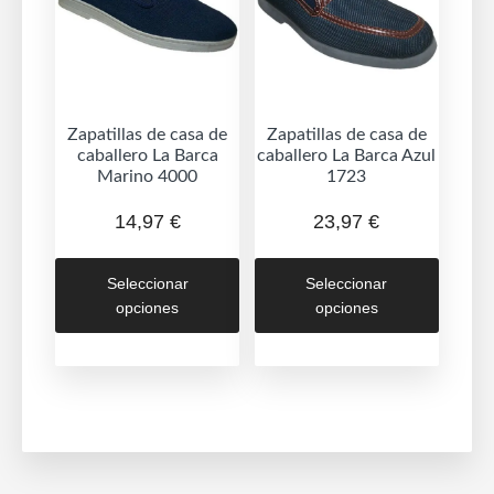
elegir
elegir
en
en
la
la
página
página
de
de
Zapatillas de casa de
Zapatillas de casa de
caballero La Barca
caballero La Barca Azul
producto
produc
Marino 4000
1723
14,97
€
23,97
€
Este
Este
Seleccionar
Seleccionar
producto
produc
opciones
opciones
tiene
tiene
múltiples
múltipl
variantes.
variant
Las
Las
opciones
opcion
se
se
pueden
puede