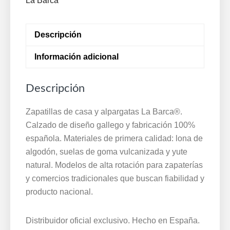
La Barca
piso
cuña
Descripción
anatómico
La
Información adicional
Barca
®
Descripción
35
a
Zapatillas de casa y alpargatas La Barca®.
41
Calzado de diseño gallego y fabricación 100%
Azul
española. Materiales de primera calidad: lona de
380-
algodón, suelas de goma vulcanizada y yute
3
natural. Modelos de alta rotación para zapaterías
cantidad
y comercios tradicionales que buscan fiabilidad y
producto nacional.
Distribuidor oficial exclusivo. Hecho en España.