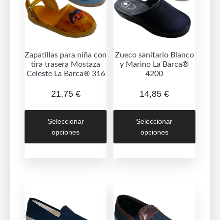
Zapatillas para niña con
Zueco sanitario Blanco
tira trasera Mostaza
y Marino La Barca®
Celeste La Barca® 316
4200
21,75
€
14,85
€
Este
Este
Seleccionar
Seleccionar
producto
produc
opciones
opciones
tiene
tiene
múltiples
múltipl
variantes.
variant
Las
Las
opciones
opcion
se
se
pueden
puede