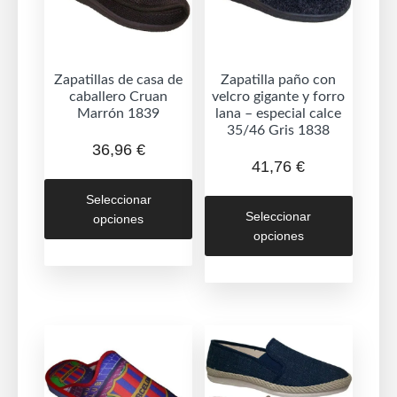
Zapatillas de casa de
Zapatilla paño con
caballero Cruan
velcro gigante y forro
Marrón 1839
lana – especial calce
35/46 Gris 1838
36,96
€
41,76
€
Este
Este
Seleccionar
producto
Seleccionar
opciones
produc
tiene
opciones
tiene
múltiples
múltipl
variantes.
variant
Las
Las
opciones
opcion
se
se
pueden
puede
elegir