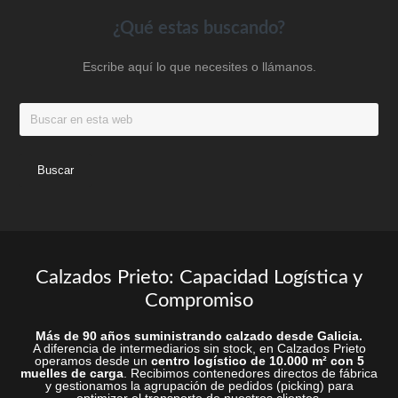
en
en
Footer
¿Qué estas buscando?
la
la
Escribe aquí lo que necesites o llámanos.
página
página
de
de
Buscar
producto
produc
en
esta
web
Calzados Prieto: Capacidad Logística y
Compromiso
Más de 90 años suministrando calzado desde Galicia.
A diferencia de intermediarios sin stock, en Calzados Prieto
operamos desde un
centro logístico de 10.000 m² con 5
muelles de carga
. Recibimos contenedores directos de fábrica
y gestionamos la agrupación de pedidos (picking) para
optimizar el transporte de nuestros clientes.