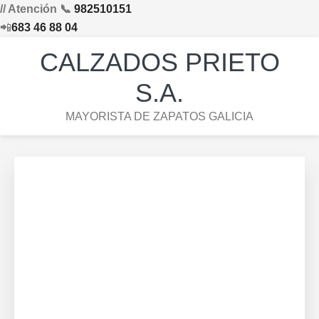
// Atención 📞
982510151
📲
683 46 88 04
Saltar
Saltar
Saltar
Skip
CALZADOS PRIETO
a
al
al
to
la
contenido
pie
footer
S.A.
navegación
principal
de
navigation
MAYORISTA DE ZAPATOS GALICIA
principal
página