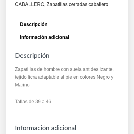
Segura
CABALLERO
,
Zapatillas cerradas caballero
Negro
Marino
Descripción
83-
220
Información adicional
cantidad
Descripción
Zapatillas de hombre con suela antideslizante,
tejido licra adaptable al pie en colores Negro y
Marino
Tallas de 39 a 46
Información adicional