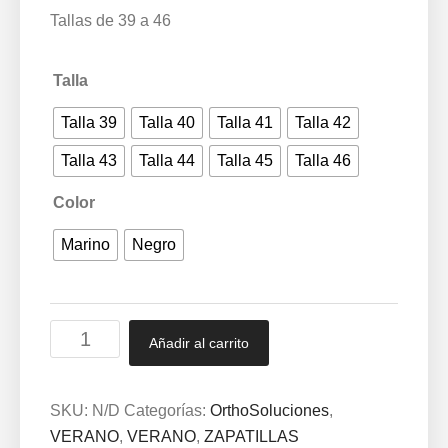
Tallas de 39 a 46
Talla
Talla 39
Talla 40
Talla 41
Talla 42
Talla 43
Talla 44
Talla 45
Talla 46
Color
Marino
Negro
Zapatillas
Añadir al carrito
de
casa
de
SKU:
N/D
Categorías:
OrthoSoluciones
,
caballero
VERANO
,
VERANO
,
ZAPATILLAS