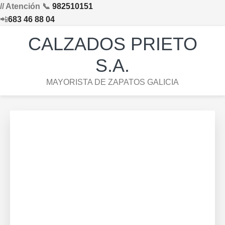
// Atención 📞
982510151
📲
683 46 88 04
Saltar
Saltar
Saltar
Skip
CALZADOS PRIETO
a
al
al
to
la
contenido
pie
footer
S.A.
navegación
principal
de
navigation
MAYORISTA DE ZAPATOS GALICIA
principal
página