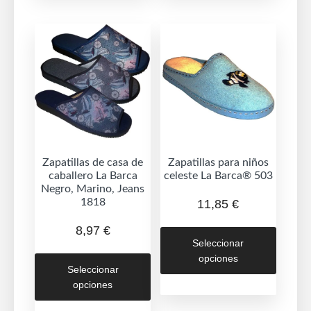
Las
Las
opciones
opcion
se
se
pueden
puede
elegir
elegir
en
en
la
la
página
página
de
de
Zapatillas de casa de
Zapatillas para niños
caballero La Barca
celeste La Barca® 503
producto
produc
Negro, Marino, Jeans
1818
11,85
€
Este
8,97
€
Seleccionar
produc
Este
opciones
tiene
Seleccionar
producto
múltipl
opciones
tiene
variant
múltiples