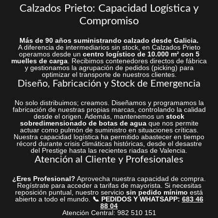
Calzados Prieto: Capacidad Logística y
Compromiso
Más de 90 años suministrando calzado desde Galicia.
A diferencia de intermediarios sin stock, en Calzados Prieto
operamos desde un
centro logístico de 10.000 m² con 5
muelles de carga
. Recibimos contenedores directos de fábrica
y gestionamos la agrupación de pedidos (picking) para
optimizar el transporte de nuestros clientes.
Diseño, Fabricación y Stock de Emergencia
No solo distribuimos; creamos. Diseñamos y programamos la
fabricación de nuestras propias marcas, controlando la calidad
desde el origen. Además, mantenemos un
stock
sobredimensionado de botas de agua
que nos permite
actuar como pulmón de suministro en situaciones críticas.
Nuestra capacidad logística ha permitido abastecer en tiempo
récord durante crisis climáticas históricas, desde el desastre
del Prestige hasta las recientes riadas de Valencia.
Atención al Cliente y Profesionales
¿Eres Profesional?
Aprovecha nuestra capacidad de compra.
Regístrate para acceder a tarifas de mayorista. Si necesitas
reposición puntual, nuestro servicio
sin pedido mínimo
está
abierto a todo el mundo.
📞 PEDIDOS Y WHATSAPP:
683 46
88 04
Atención Central: 982 510 151