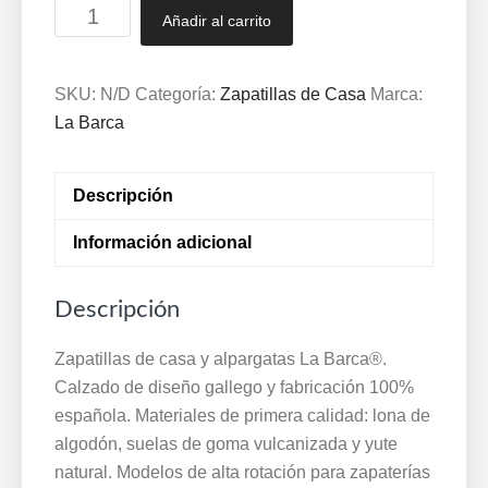
Zapatillas
Añadir al carrito
de
casa
descalza
SKU:
N/D
Categoría:
Zapatillas de Casa
Marca:
mujer
La Barca
La
Barca®
Descripción
35
a
Información adicional
41
Marino
Descripción
Fucsia
Aguamar
Zapatillas de casa y alpargatas La Barca®.
1681
Calzado de diseño gallego y fabricación 100%
cantidad
española. Materiales de primera calidad: lona de
algodón, suelas de goma vulcanizada y yute
natural. Modelos de alta rotación para zapaterías