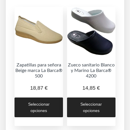
Zapatillas para señora
Zueco sanitario Blanco
Beige marca La Barca®
y Marino La Barca®
500
4200
18,87
€
14,85
€
Este
Este
Seleccionar
Seleccionar
producto
produc
opciones
opciones
tiene
tiene
múltiples
múltipl
variantes.
variant