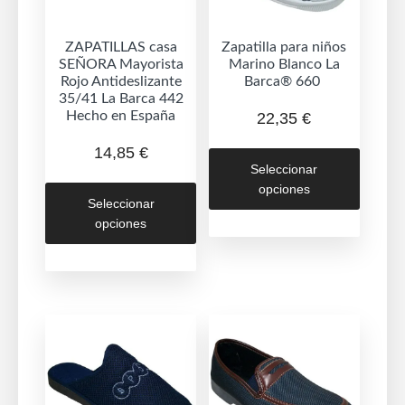
ZAPATILLAS casa
Zapatilla para niños
SEÑORA Mayorista
Marino Blanco La
Rojo Antideslizante
Barca® 660
35/41 La Barca 442
Hecho en España
22,35
€
Este
14,85
€
Seleccionar
produc
Este
opciones
tiene
Seleccionar
producto
múltipl
opciones
tiene
variant
múltiples
Las
variantes.
opcion
Las
se
opciones
puede
se
elegir
pueden
en
elegir