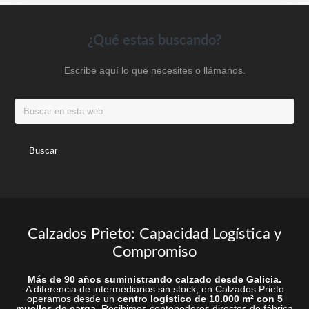
pueden
en
elegir
la
en
Footer
¿Qué estas buscando?
página
la
Escribe aquí lo que necesites o llámanos.
de
página
produc
de
Buscar
producto
en
esta
web
Calzados Prieto: Capacidad Logística y
Compromiso
Más de 90 años suministrando calzado desde Galicia.
A diferencia de intermediarios sin stock, en Calzados Prieto
operamos desde un
centro logístico de 10.000 m² con 5
muelles de carga
. Recibimos contenedores directos de fábrica