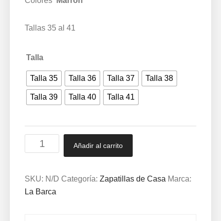
Colores
Marrón
Tallas 35 al 41
Talla
Talla 35
Talla 36
Talla 37
Talla 38
Talla 39
Talla 40
Talla 41
ZAPATILLAS
Añadir al carrito
de
casa
SEÑORA
SKU:
N/D
Categoría:
Zapatillas de Casa
Marca:
Mayorista
La Barca
Marrón
804