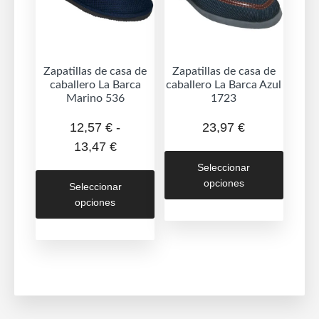
la
en
página
la
de
página
produc
de
Zapatillas de casa de
Zapatillas de casa de
caballero La Barca
caballero La Barca Azul
producto
Marino 536
1723
12,57
€
-
23,97
€
Rango
13,47
€
Este
de
Seleccionar
produc
Este
precios:
opciones
Seleccionar
tiene
producto
opciones
desde
múltipl
tiene
12,57 €
variant
múltiples
hasta
Las
variantes.
13,47 €
opcion
Las
se
opciones
puede
se
elegir