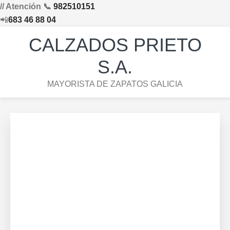
// Atención 📞
982510151
📲
683 46 88 04
Saltar
Saltar
Saltar
Skip
CALZADOS PRIETO
a
al
al
to
la
contenido
pie
footer
S.A.
navegación
principal
de
navigation
MAYORISTA DE ZAPATOS GALICIA
principal
página