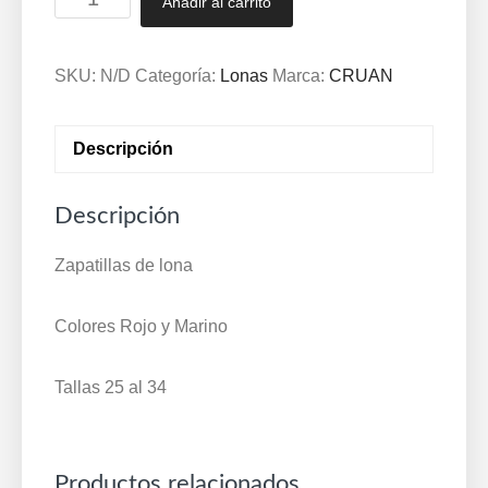
Añadir al carrito
de
lona
Mayorista
SKU:
N/D
Categoría:
Lonas
Marca:
CRUAN
CRUAN
Marino
Descripción
y
Rojo
Descripción
386
cantidad
Zapatillas de lona
Colores Rojo y Marino
Tallas 25 al 34
Productos relacionados