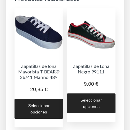
Zapatillas de lona
Zapatillas de Lona
Mayorista T-BEAR®
Negro 99111
36/41 Marino 489
9,00
€
20,85
€
Este
Este
Seleccionar
produc
Seleccionar
opciones
producto
tiene
opciones
tiene
múltipl
múltiples
variant
variantes.