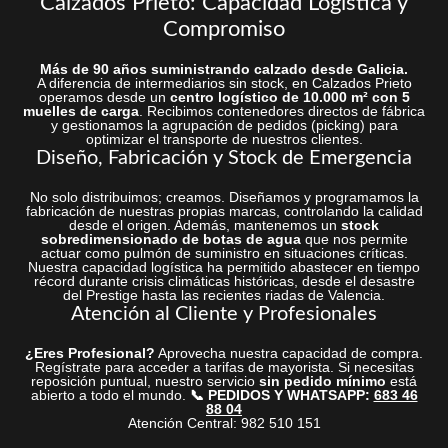
Calzados Prieto: Capacidad Logística y
Compromiso
Más de 90 años suministrando calzado desde Galicia.
A diferencia de intermediarios sin stock, en Calzados Prieto
operamos desde un
centro logístico de 10.000 m² con 5
muelles de carga
. Recibimos contenedores directos de fábrica
y gestionamos la agrupación de pedidos (picking) para
optimizar el transporte de nuestros clientes.
Diseño, Fabricación y Stock de Emergencia
No solo distribuimos; creamos. Diseñamos y programamos la
fabricación de nuestras propias marcas, controlando la calidad
desde el origen. Además, mantenemos un
stock
sobredimensionado de botas de agua
que nos permite
actuar como pulmón de suministro en situaciones críticas.
Nuestra capacidad logística ha permitido abastecer en tiempo
récord durante crisis climáticas históricas, desde el desastre
del Prestige hasta las recientes riadas de Valencia.
Atención al Cliente y Profesionales
¿Eres Profesional?
Aprovecha nuestra capacidad de compra.
Regístrate para acceder a tarifas de mayorista. Si necesitas
reposición puntual, nuestro servicio
sin pedido mínimo
está
abierto a todo el mundo.
📞 PEDIDOS Y WHATSAPP:
683 46
88 04
Atención Central: 982 510 151