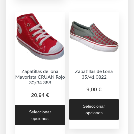
Las
Las
opcion
opciones
se
se
puede
pueden
elegir
elegir
en
en
la
la
página
página
de
de
Zapatillas de lona
Zapatillas de Lona
produc
Mayorista CRUAN Rojo
35/41 0822
producto
30/34 388
9,00
€
20,94
€
Este
Este
Seleccionar
produc
Seleccionar
opciones
producto
tiene
opciones
tiene
múltipl
múltiples
variant