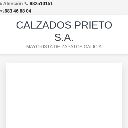
// Atención 📞
982510151
📲
683 46 88 04
Saltar
Saltar
Saltar
Skip
CALZADOS PRIETO
a
al
al
to
la
contenido
pie
footer
S.A.
navegación
principal
de
navigation
MAYORISTA DE ZAPATOS GALICIA
principal
página