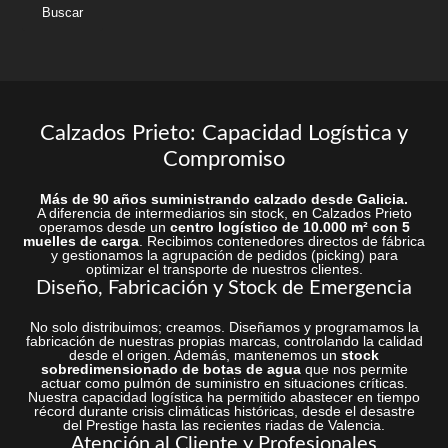
web
Calzados Prieto: Capacidad Logística y
Compromiso
Más de 90 años suministrando calzado desde Galicia.
A diferencia de intermediarios sin stock, en Calzados Prieto
operamos desde un
centro logístico de 10.000 m² con 5
muelles de carga
. Recibimos contenedores directos de fábrica
y gestionamos la agrupación de pedidos (picking) para
optimizar el transporte de nuestros clientes.
Diseño, Fabricación y Stock de Emergencia
No solo distribuimos; creamos. Diseñamos y programamos la
fabricación de nuestras propias marcas, controlando la calidad
desde el origen. Además, mantenemos un
stock
sobredimensionado de botas de agua
que nos permite
actuar como pulmón de suministro en situaciones críticas.
Nuestra capacidad logística ha permitido abastecer en tiempo
récord durante crisis climáticas históricas, desde el desastre
del Prestige hasta las recientes riadas de Valencia.
Atención al Cliente y Profesionales