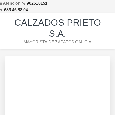
// Atención 📞
982510151
📲
683 46 88 04
Saltar
Saltar
Saltar
Skip
CALZADOS PRIETO
a
al
al
to
la
contenido
pie
footer
S.A.
navegación
principal
de
navigation
MAYORISTA DE ZAPATOS GALICIA
principal
página