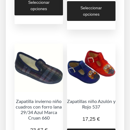
Este
Seleccionar
producto
Seleccionar
opciones
produc
tiene
opciones
tiene
múltiples
múltipl
variantes.
variant
Las
Las
opciones
opcion
se
se
pueden
puede
elegir
elegir
en
en
la
la
página
página
de
de
Zapatilla invierno niño
Zapatillas niño Azulón y
producto
cuadros con forro lana
Rojo 537
produc
29/34 Azul Marca
Cruan 660
17,25
€
Este
23,67
€