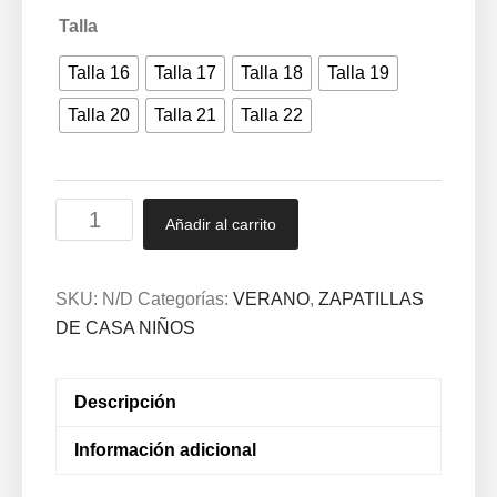
Talla
Talla 16
Talla 17
Talla 18
Talla 19
Talla 20
Talla 21
Talla 22
Zapatillas
Añadir al carrito
niño
Jeans
536
SKU:
N/D
Categorías:
VERANO
,
ZAPATILLAS
cantidad
DE CASA NIÑOS
Descripción
Información adicional