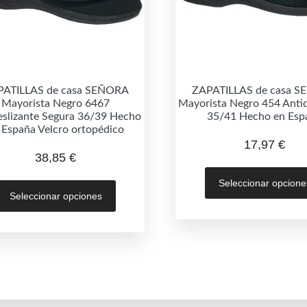
PATILLAS de casa SEÑORA
ZAPATILLAS de casa 
Mayorista Negro 6467
Mayorista Negro 454 Antid
eslizante Segura 36/39 Hecho
35/41 Hecho en Esp
 España Velcro ortopédico
17,97
€
38,85
€
Este
Seleccionar opcione
Seleccionar opciones
producto
tiene
múltiples
variantes.
Las
opciones
se