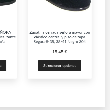
SEÑORA
Zapatilla cerrada señora mayor con
eslizante
elástico central y piso de tapa
aña
Segura® 35, 38/41 Negro 304
15,45
€
Este
Este
s
Seleccionar opciones
producto
producto
tiene
tiene
múltiples
múltiples
variantes.
variantes.
Las
Las
opciones
opciones
se
se