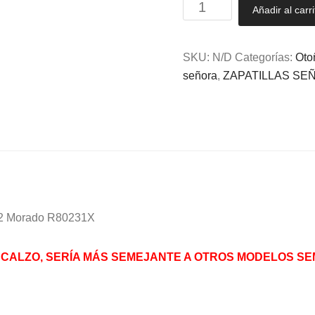
Zapatillas
Añadir al carri
Semidescalzas
mujer
Plumaflex
SKU:
N/D
Categorías:
Oto
35
señora
,
ZAPATILLAS SE
a
42
Morado
R80231X
cantidad
 42 Morado R80231X
CALZO, SERÍA MÁS SEMEJANTE A OTROS MODELOS S