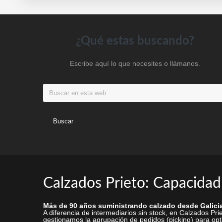
pueden
elegir
en
Footer
¿Qué estas buscando?
la
página
Escribe aquí lo que necesites o llámanos.
de
producto
Buscar
en
esta
web
Calzados Prieto: Capacidad
Más de 90 años suministrando calzado desde Galicia
A diferencia de intermediarios sin stock, en Calzados P
gestionamos la agrupación de pedidos (picking) para opti