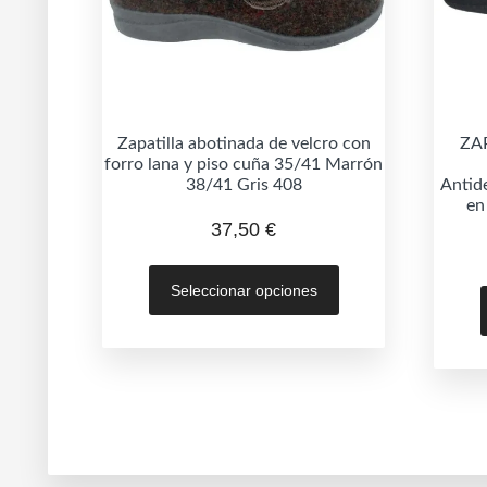
Zapatilla abotinada de velcro con
ZA
forro lana y piso cuña 35/41 Marrón
38/41 Gris 408
Antid
en
37,50
€
Este
Seleccionar opciones
producto
tiene
múltiples
variantes.
Las
opciones
se