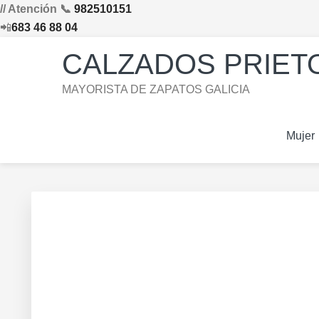
// Atención 📞
982510151
📲
683 46 88 04
Saltar
Saltar
Saltar
Skip
CALZADOS PRIETO
a
al
al
to
la
contenido
pie
footer
MAYORISTA DE ZAPATOS GALICIA
navegación
principal
de
navigation
principal
página
Mujer