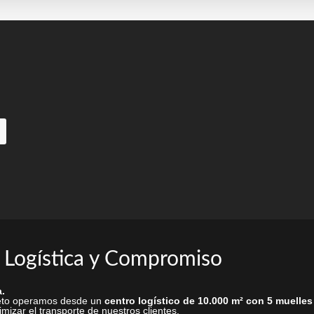
pueden
elegir
en
la
página
de
producto
 Logística y Compromiso
.
rieto operamos desde un
centro logístico de 10.000 m² con 5 muelles
mizar el transporte de nuestros clientes.