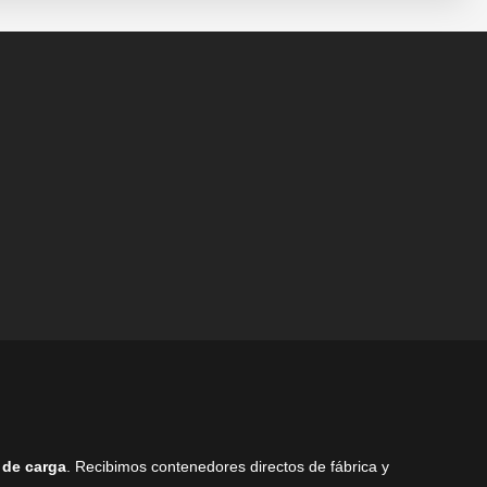
pueden
pueden
elegir
elegir
en
en
la
la
página
página
de
de
producto
producto
 de carga
. Recibimos contenedores directos de fábrica y