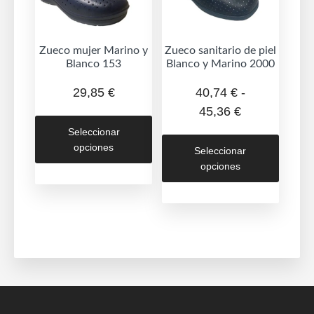
la
página
página
de
de
Zueco mujer Marino y
Zueco sanitario de piel
producto
Blanco 153
Blanco y Marino 2000
produc
29,85
€
40,74
€
-
Rango
45,36
€
Este
de
Seleccionar
producto
Este
opciones
precios:
Seleccionar
tiene
produc
opciones
desde
múltiples
tiene
40,74 €
variantes.
múltipl
hasta
Las
variant
45,36 €
opciones
Las
se
opcion
pueden
se
elegir
puede
en
elegir