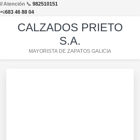
// Atención 📞
982510151
📲
683 46 88 04
Saltar
Saltar
Saltar
Skip
CALZADOS PRIETO
a
al
al
to
la
contenido
pie
footer
S.A.
navegación
principal
de
navigation
MAYORISTA DE ZAPATOS GALICIA
principal
página