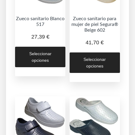
Zueco sanitario Blanco
Zueco sanitario para
517
mujer de piel Segura®
Beige 602
27,39
€
41,70
€
Este
Este
Seleccionar
producto
Seleccionar
opciones
produc
tiene
opciones
tiene
múltiples
múltipl
variantes.
variant
Las
Las
opciones
opcion
se
se
pueden
puede
elegir
elegir
en
en
la