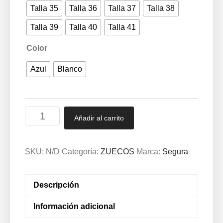
Talla 35
Talla 36
Talla 37
Talla 38
Talla 39
Talla 40
Talla 41
Color
Azul
Blanco
Zueco
Añadir al carrito
sanitario
para
mujer
SKU:
N/D
Categoría:
ZUECOS
Marca:
Segura
de
piel
Descripción
Segura®
Azul
Información adicional
y