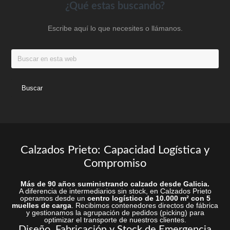
la
en
Footer
¿Qué estas buscando?
página
la
Escribe aquí lo que necesites o llámanos.
de
página
producto
de
Buscar
produc
en
esta
web
Calzados Prieto: Capacidad Logística y
Compromiso
Más de 90 años suministrando calzado desde Galicia.
A diferencia de intermediarios sin stock, en Calzados Prieto
operamos desde un
centro logístico de 10.000 m² con 5
muelles de carga
. Recibimos contenedores directos de fábrica
y gestionamos la agrupación de pedidos (picking) para
optimizar el transporte de nuestros clientes.
Diseño, Fabricación y Stock de Emergencia