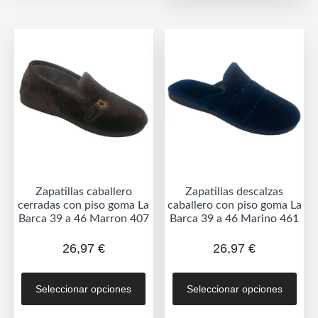
variantes.
vari
Las
Las
opciones
opc
se
se
pueden
pue
elegir
eleg
en
en
la
la
página
pág
de
de
producto
Zapatillas caballero
Zapatillas descalzas
prod
cerradas con piso goma La
caballero con piso goma La
Barca 39 a 46 Marron 407
Barca 39 a 46 Marino 461
26,97
€
26,97
€
Este
Est
Seleccionar opciones
Seleccionar opciones
producto
prod
tiene
tien