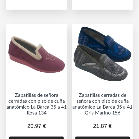
tiene
tien
múltiples
múlt
variantes.
vari
Las
Las
opciones
opc
se
se
pueden
pue
elegir
eleg
en
en
la
la
página
pág
de
de
Zapatillas de señora
Zapatillas cerradas de
producto
prod
cerradas con piso de cuña
señora con piso de cuña
anatómico La Barca 35 a 41
anatómico La Barca 35 a 41
Rosa 134
Gris Marino 156
20,97
€
21,87
€
Este
Est