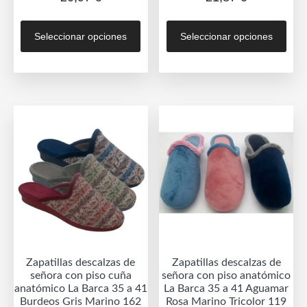
Este
Est
Seleccionar opciones
Seleccionar opciones
producto
prod
tiene
tien
múltiples
múlt
variantes.
vari
Las
Las
opciones
opc
se
se
pueden
pue
elegir
eleg
en
en
la
la
página
pág
de
de
Zapatillas descalzas de
Zapatillas descalzas de
producto
prod
señora con piso cuña
señora con piso anatómico
anatómico La Barca 35 a 41
La Barca 35 a 41 Aguamar
Burdeos Gris Marino 162
Rosa Marino Tricolor 119