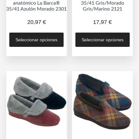
anatómico La Barca®
35/41 Gris/Morado
35/41 Azulón Morado 2301
Gris/Marino 2121
20,97
€
17,97
€
Este
Est
Seleccionar opciones
Seleccionar opciones
producto
prod
tiene
tien
múltiples
múlt
variantes.
vari
Las
Las
opciones
opc
se
se
pueden
pue
elegir
eleg
en
en
la
la
página
pág
de
de