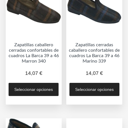
Zapatillas caballero
Zapatillas cerradas
cerradas confortables de
caballero confortables de
cuadros La Barca 39 a 46
cuadros La Barca 39 a 46
Marron 340
Marino 339
14,07
€
14,07
€
Este
Est
Seleccionar opciones
Seleccionar opciones
producto
prod
tiene
tien
múltiples
múlt
variantes.
vari
Las
Las
opciones
opc