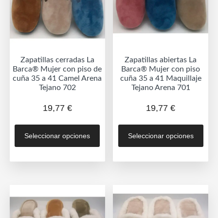
elegir
eleg
en
en
la
la
página
pág
de
de
Zapatillas cerradas La
Zapatillas abiertas La
producto
prod
Barca® Mujer con piso de
Barca® Mujer con piso
cuña 35 a 41 Camel Arena
cuña 35 a 41 Maquillaje
Tejano 702
Tejano Arena 701
19,77
€
19,77
€
Este
Est
Seleccionar opciones
Seleccionar opciones
producto
prod
tiene
tien
múltiples
múlt
variantes.
vari
Las
Las
opciones
opc
se
se