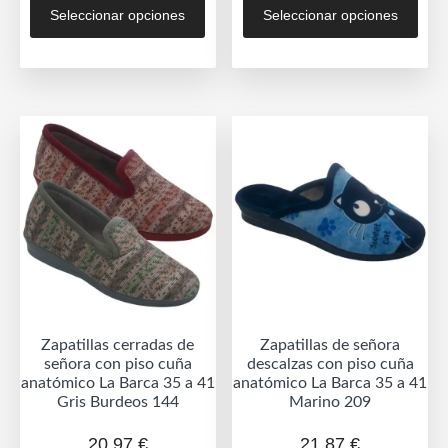
Seleccionar opciones
Seleccionar opciones
producto
prod
tiene
tien
múltiples
múlt
variantes.
vari
Las
Las
opciones
opc
se
se
pueden
pue
elegir
eleg
en
en
la
la
página
pág
de
de
Zapatillas cerradas de
Zapatillas de señora
producto
prod
señora con piso cuña
descalzas con piso cuña
anatómico La Barca 35 a 41
anatómico La Barca 35 a 41
Gris Burdeos 144
Marino 209
20,97
€
21,87
€