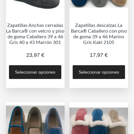
la
la
página
pág
de
de
Zapatillas Anchas cerradas
Zapatillas descalzas La
producto
prod
La Barca® con velcro y piso
Barca® Caballero con piso
de goma Caballero 39 a 46
de goma 39 a 46 Marino
Gris 40 a 43 Marrón 301
Gris Kaki 2105
23,97
€
17,97
€
Este
Est
Seleccionar opciones
Seleccionar opciones
producto
prod
tiene
tien
múltiples
múlt
variantes.
vari
Las
Las
opciones
opc
se
se
pueden
pue