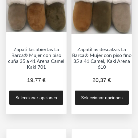
pueden
pue
elegir
eleg
en
en
la
la
página
pág
de
de
Zapatillas abiertas La
Zapatillas descalzas La
producto
prod
Barca® Mujer con piso
Barca® Mujer con piso fino
cuña 35 a 41 Arena Camel
35 a 41 Camel, Kaki Arena
Kaki 701
610
19,77
€
20,37
€
Este
Est
Seleccionar opciones
Seleccionar opciones
producto
prod
tiene
tien
múltiples
múlt
variantes.
vari
Las
Las