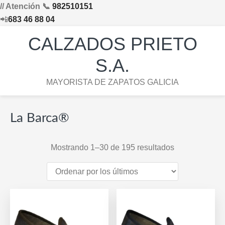
// Atención 📞
982510151
📲
683 46 88 04
Saltar
Saltar
Saltar
Skip
CALZADOS PRIETO
a
al
al
to
la
contenido
pie
footer
S.A.
navegación
principal
de
navigation
MAYORISTA DE ZAPATOS GALICIA
principal
página
La Barca®
Ordenado
Mostrando 1–30 de 195 resultados
por
los
últimos