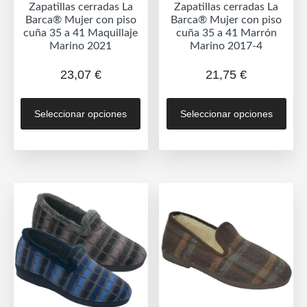
Zapatillas cerradas La
Zapatillas cerradas La
producto
prod
Barca® Mujer con piso
Barca® Mujer con piso
cuña 35 a 41 Maquillaje
cuña 35 a 41 Marrón
Marino 2021
Marino 2017-4
23,07
€
21,75
€
Este
Est
Seleccionar opciones
Seleccionar opciones
producto
prod
tiene
tien
múltiples
múlt
variantes.
vari
Las
Las
opciones
opc
se
se
pueden
pue
elegir
eleg
en
en
la
la