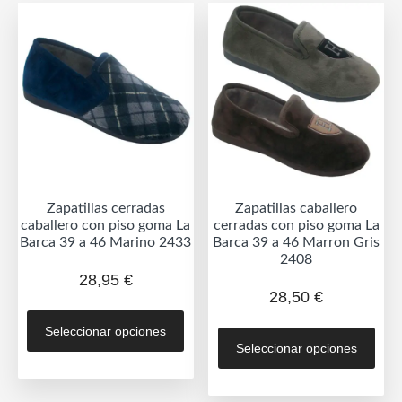
Las
opc
opciones
se
se
pue
pueden
eleg
elegir
en
en
la
la
pág
página
de
de
prod
Zapatillas cerradas
Zapatillas caballero
producto
caballero con piso goma La
cerradas con piso goma La
Barca 39 a 46 Marino 2433
Barca 39 a 46 Marron Gris
2408
28,95
€
28,50
€
Este
Est
Seleccionar opciones
producto
Seleccionar opciones
prod
tiene
tien
múltiples
múlt