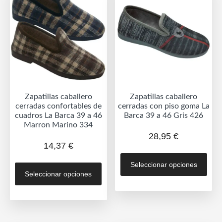
se
se
pueden
pue
elegir
eleg
en
en
la
la
página
pág
de
de
Zapatillas caballero
Zapatillas caballero
producto
prod
cerradas confortables de
cerradas con piso goma La
cuadros La Barca 39 a 46
Barca 39 a 46 Gris 426
Marron Marino 334
28,95
€
14,37
€
Est
Este
Seleccionar opciones
prod
Seleccionar opciones
producto
tien
tiene
múlt
múltiples
vari
variantes.
Las