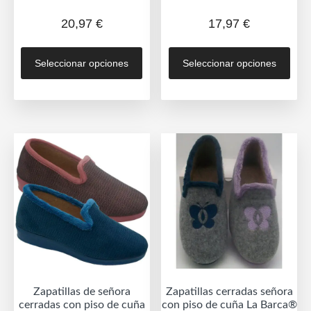
20,97
€
17,97
€
Este
Est
Seleccionar opciones
Seleccionar opciones
producto
prod
tiene
tien
múltiples
múlt
variantes.
vari
Las
Las
opciones
opc
se
se
pueden
pue
elegir
eleg
en
en
la
la
página
pág
de
de
Zapatillas de señora
Zapatillas cerradas señora
producto
prod
cerradas con piso de cuña
con piso de cuña La Barca®