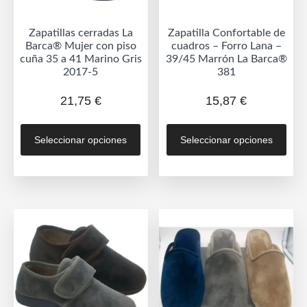
página
pág
de
de
Zapatillas cerradas La
Zapatilla Confortable de
producto
prod
Barca® Mujer con piso
cuadros – Forro Lana –
cuña 35 a 41 Marino Gris
39/45 Marrón La Barca®
2017-5
381
21,75
€
15,87
€
Este
Est
Seleccionar opciones
Seleccionar opciones
producto
prod
tiene
tien
múltiples
múlt
variantes.
vari
Las
Las
opciones
opc
se
se
pueden
pue
elegir
eleg
en
en