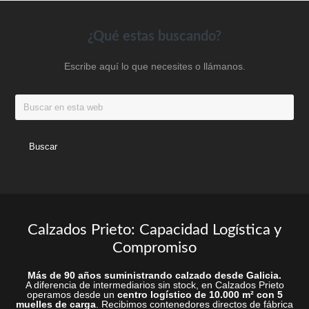
Footer
¿Qué estas buscando?
Escribe aquí lo que necesites o llámanos.
Buscar
en
esta
web
Calzados Prieto: Capacidad Logística y
Compromiso
Más de 90 años suministrando calzado desde Galicia.
A diferencia de intermediarios sin stock, en Calzados Prieto
operamos desde un
centro logístico de 10.000 m² con 5
muelles de carga
. Recibimos contenedores directos de fábrica