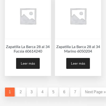
opciones
opc
se
se
pueden
pue
elegir
eleg
en
en
la
la
página
pág
de
de
Zapatilla La Barca 28 al 34
Zapatilla La Barca 28 al 34
producto
prod
Fucsia 60614240
Marino 6050204
Leer más
Leer más
1
2
3
4
5
6
7
Next Page »