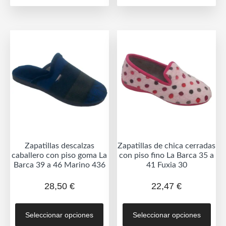
múltiples
múlt
variantes.
vari
Las
Las
opciones
opc
se
se
pueden
pue
elegir
eleg
en
en
la
la
página
pág
de
de
Zapatillas descalzas
Zapatillas de chica cerradas
producto
prod
caballero con piso goma La
con piso fino La Barca 35 a
Barca 39 a 46 Marino 436
41 Fuxia 30
28,50
€
22,47
€
Este
Est
Seleccionar opciones
Seleccionar opciones
producto
prod