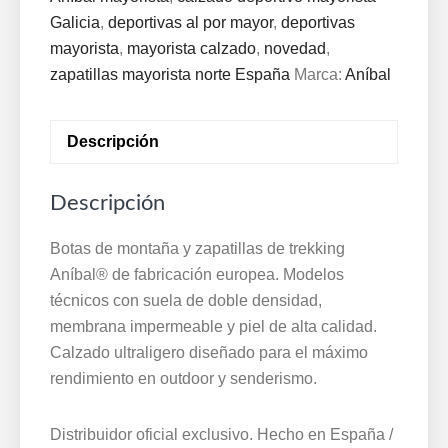
Blanco
Galicia
,
deportivas al por mayor
,
deportivas
·
mayorista
,
mayorista calzado
,
novedad
,
Mayorista
zapatillas mayorista norte España
Marca:
Aníbal
cantidad
Descripción
Descripción
Botas de montaña y zapatillas de trekking
Aníbal® de fabricación europea. Modelos
técnicos con suela de doble densidad,
membrana impermeable y piel de alta calidad.
Calzado ultraligero diseñado para el máximo
rendimiento en outdoor y senderismo.
Distribuidor oficial exclusivo. Hecho en España /