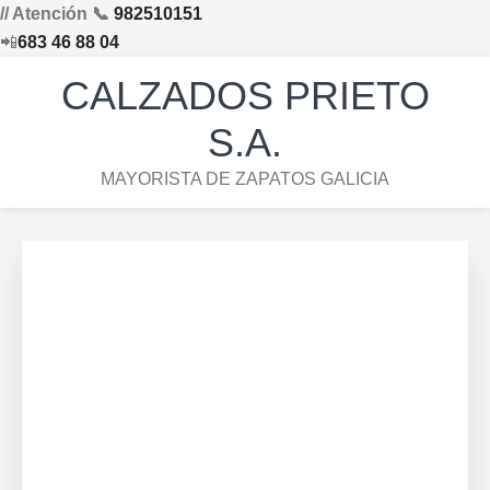
// Atención 📞
982510151
📲
683 46 88 04
Saltar
Saltar
Saltar
Skip
CALZADOS PRIETO
a
al
al
to
la
contenido
pie
footer
S.A.
navegación
principal
de
navigation
MAYORISTA DE ZAPATOS GALICIA
principal
página