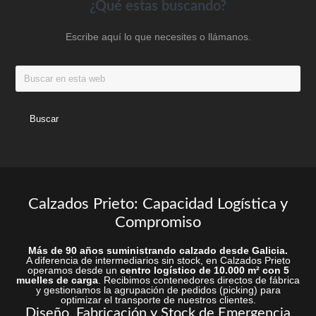
la
en
Footer
¿Qué estas buscando?
página
la
Escribe aquí lo que necesites o llámanos.
de
página
produc
de
Buscar
producto
en
esta
web
Calzados Prieto: Capacidad Logística y
Compromiso
Más de 90 años suministrando calzado desde Galicia.
A diferencia de intermediarios sin stock, en Calzados Prieto
operamos desde un
centro logístico de 10.000 m² con 5
muelles de carga
. Recibimos contenedores directos de fábrica
y gestionamos la agrupación de pedidos (picking) para
optimizar el transporte de nuestros clientes.
Diseño, Fabricación y Stock de Emergencia