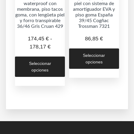
waterproof con
piel con sistema de
produc
membrana, piso tacos
amortiguador EVA y
goma, con lengüeta piel
piso goma España
y forro transpirable
39/45 Cogñac
36/46 Gris Cruan 429
Trossman 7321
174,45
€
-
86,85
€
Rango
178,17
€
Este
de
Seleccionar
produc
Este
precios:
opciones
Seleccionar
tiene
producto
opciones
desde
múltipl
tiene
174,45 €
variant
múltiples
hasta
Las
variantes.
178,17 €
opcion
Las
se
opciones
puede
se
elegir
pueden
en
elegir