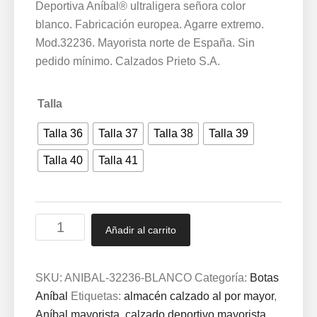
Deportiva Aníbal® ultraligera señora color
blanco. Fabricación europea. Agarre extremo.
Mod.32236. Mayorista norte de España. Sin
pedido mínimo. Calzados Prieto S.A.
Talla
Talla 36
Talla 37
Talla 38
Talla 39
Talla 40
Talla 41
Deportivas
Añadir al carrito
Aníbal®
Fabricación
Europea
SKU:
ANIBAL-32236-BLANCO
Categoría:
Botas
Mod.
Aníbal
Etiquetas:
almacén calzado al por mayor
,
32236
Aníbal mayorista
,
calzado deportivo mayorista