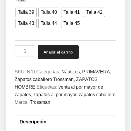
Talla 39
Talla 40
Talla 41
Talla 42
Talla 43
Talla 44
Talla 45
Mocasín
Añadir al carrito
Trossman®
de
auténtica
SKU:
N/D
Categorías:
Náuticos
,
PRIMAVERA
,
piel
Zapatos caballero Trossman
,
ZAPATOS
Marino
HOMBRE
Etiquetas:
venta al por mayor de
39
zapatos
,
zapatos al por mayor
,
zapatos caballero
/
Marca:
Trossman
45
20215
Descripción
cantidad