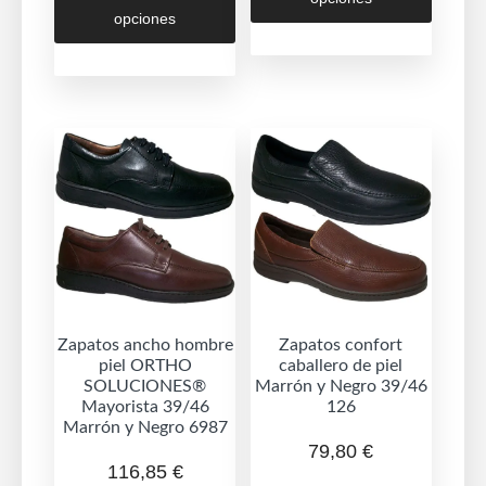
tiene
opciones
tiene
múltipl
múltiples
variant
variantes.
Las
Las
opcion
opciones
se
se
puede
pueden
elegir
elegir
en
en
la
la
página
página
de
de
Zapatos ancho hombre
Zapatos confort
produc
piel ORTHO
caballero de piel
producto
SOLUCIONES®
Marrón y Negro 39/46
Mayorista 39/46
126
Marrón y Negro 6987
79,80
€
116,85
€