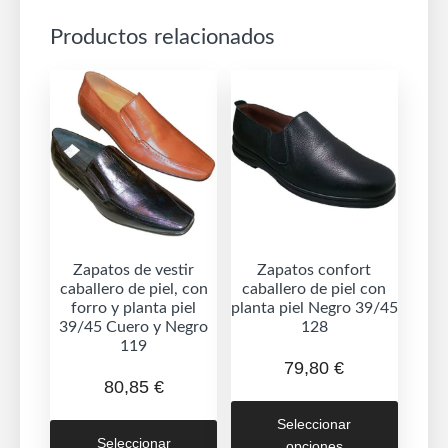
Productos relacionados
Zapatos de vestir
Zapatos confort
caballero de piel, con
caballero de piel con
forro y planta piel
planta piel Negro 39/45
39/45 Cuero y Negro
128
119
79,80
€
80,85
€
Este
Este
Seleccionar
produc
Seleccionar
opciones
producto