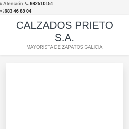
// Atención 📞
982510151
📲
683 46 88 04
Saltar
Saltar
Saltar
Skip
CALZADOS PRIETO
a
al
al
to
la
contenido
pie
footer
S.A.
navegación
principal
de
navigation
MAYORISTA DE ZAPATOS GALICIA
principal
página