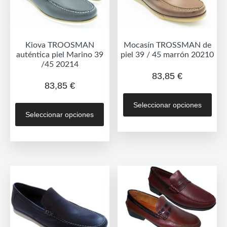
la
la
página
pág
de
de
producto
Kiova TROOSMAN
Mocasín TROSSMAN de
prod
auténtica piel Marino 39
piel 39 / 45 marrón 20210
/45 20214
83,85
€
83,85
€
Est
Este
Seleccionar opciones
prod
Seleccionar opciones
producto
tien
tiene
múlt
múltiples
vari
variantes.
Las
Las
opc
opciones
se
se
pue
pueden
eleg
elegir
en