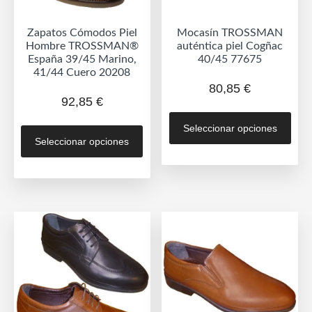
Zapatos Cómodos Piel
Mocasín TROSSMAN
Hombre TROSSMAN®
auténtica piel Cogñac
España 39/45 Marino,
40/45 77675
41/44 Cuero 20208
80,85
€
92,85
€
Est
Este
Seleccionar opciones
prod
Seleccionar opciones
producto
tien
tiene
múlt
múltiples
vari
variantes.
Las
Las
opc
opciones
se
se
pue
pueden
eleg
elegir
en
en