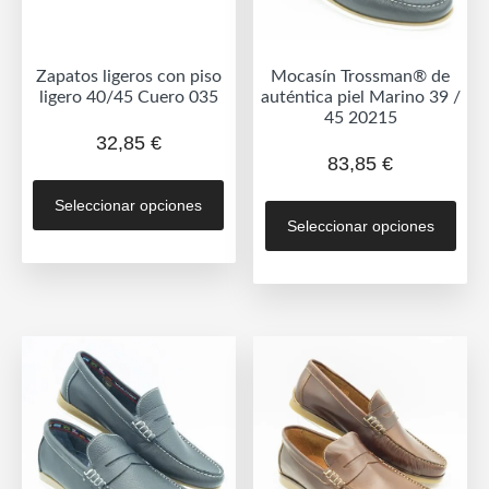
la
la
página
pág
de
de
Zapatos ligeros con piso
Mocasín Trossman® de
producto
prod
ligero 40/45 Cuero 035
auténtica piel Marino 39 /
45 20215
32,85
€
83,85
€
Este
Est
Seleccionar opciones
producto
Seleccionar opciones
prod
tiene
tien
múltiples
múlt
variantes.
vari
Las
Las
opciones
opc
se
se
pueden
pue
elegir
eleg
en
en