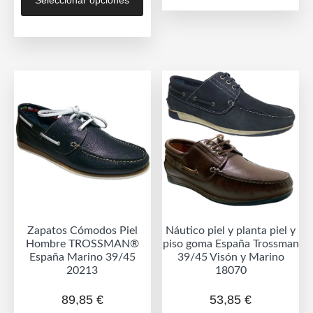
Seleccionar opciones
producto
múlt
tiene
vari
múltiples
Las
variantes.
opc
Las
se
opciones
pue
se
eleg
pueden
en
elegir
la
en
pág
la
de
página
prod
de
Zapatos Cómodos Piel
Náutico piel y planta piel y
producto
Hombre TROSSMAN®
piso goma España Trossman
España Marino 39/45
39/45 Visón y Marino
20213
18070
89,85
€
53,85
€