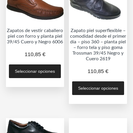
en
en
la
la
página
pág
de
de
Zapatos de vestir caballero
Zapato piel superflexible –
producto
prod
piel con forro y planta piel
comodidad desde el primer
39/45 Cuero y Negro 6006
día – piso 360 – planta piel
– forro tela y piso goma
Trossman 39/45 Negro y
110,85
€
Cuero 2619
Este
110,85
€
Seleccionar opciones
producto
tiene
Est
múltiples
Seleccionar opciones
prod
variantes.
tien
Las
múlt
opciones
vari
se
Las
pueden
opc