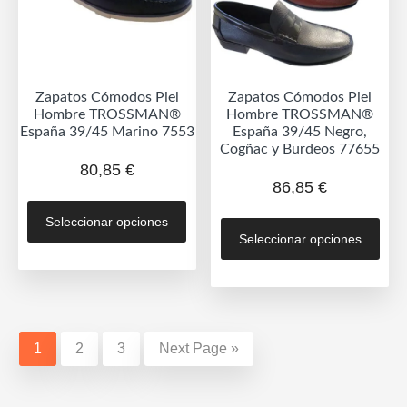
en
la
la
pág
página
de
de
prod
Zapatos Cómodos Piel
Zapatos Cómodos Piel
producto
Hombre TROSSMAN®
Hombre TROSSMAN®
España 39/45 Marino 7553
España 39/45 Negro,
Cogñac y Burdeos 77655
80,85
€
86,85
€
Este
Est
Seleccionar opciones
producto
Seleccionar opciones
prod
tiene
tien
múltiples
múlt
variantes.
vari
Las
Las
opciones
1
2
3
Next Page »
opc
se
se
pueden