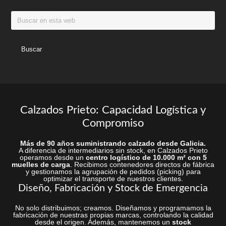
Buscar
en
esta
web
Calzados Prieto: Capacidad Logística y
Compromiso
Más de 90 años suministrando calzado desde Galicia.
A diferencia de intermediarios sin stock, en Calzados Prieto
operamos desde un
centro logístico de 10.000 m² con 5
muelles de carga
. Recibimos contenedores directos de fábrica
y gestionamos la agrupación de pedidos (picking) para
optimizar el transporte de nuestros clientes.
Diseño, Fabricación y Stock de Emergencia
No solo distribuimos; creamos. Diseñamos y programamos la
fabricación de nuestras propias marcas, controlando la calidad
desde el origen. Además, mantenemos un
stock