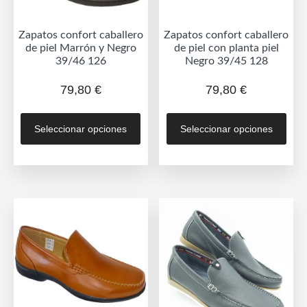
página
de
de
prod
Zapatos confort caballero
Zapatos confort caballero
producto
de piel Marrón y Negro
de piel con planta piel
39/46 126
Negro 39/45 128
79,80
€
79,80
€
Este
Est
Seleccionar opciones
Seleccionar opciones
producto
prod
tiene
tien
múltiples
múlt
variantes.
vari
Las
Las
opciones
opc
se
se
pueden
pue
elegir
eleg
en
en