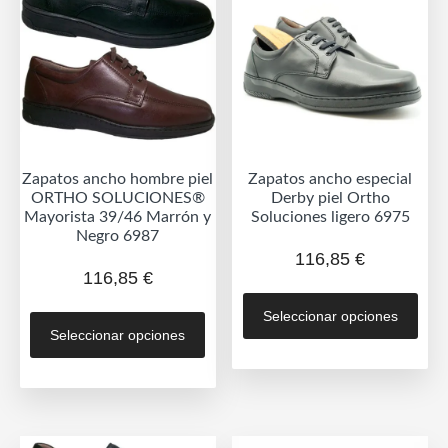
elegir
se
en
pue
la
eleg
página
en
de
la
producto
pág
de
Zapatos ancho hombre piel
Zapatos ancho especial
prod
ORTHO SOLUCIONES®
Derby piel Ortho
Mayorista 39/46 Marrón y
Soluciones ligero 6975
Negro 6987
116,85
€
116,85
€
Est
Este
Seleccionar opciones
prod
Seleccionar opciones
producto
tien
tiene
múlt
múltiples
vari
variantes.
Las
Las