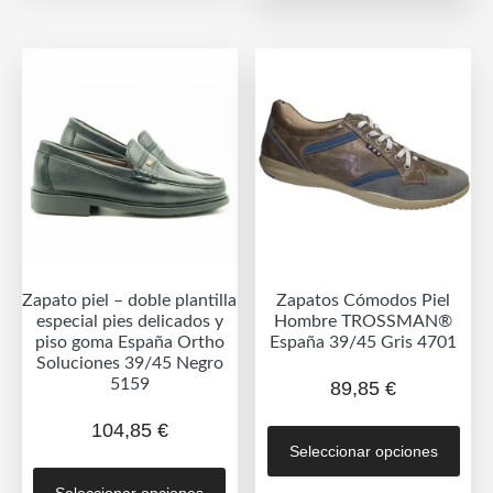
múlt
variantes.
vari
Las
Las
opciones
opc
se
se
pueden
pue
elegir
eleg
en
en
la
la
página
pág
de
de
producto
Zapato piel – doble plantilla
Zapatos Cómodos Piel
prod
especial pies delicados y
Hombre TROSSMAN®
piso goma España Ortho
España 39/45 Gris 4701
Soluciones 39/45 Negro
5159
89,85
€
Est
104,85
€
Seleccionar opciones
prod
Este
tien