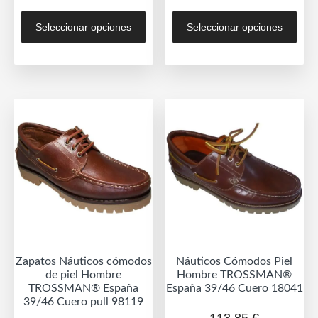
Este
Est
Seleccionar opciones
Seleccionar opciones
producto
prod
tiene
tien
múltiples
múlt
variantes.
vari
Las
Las
opciones
opc
se
se
pueden
pue
elegir
eleg
en
en
la
la
página
pág
de
de
Zapatos Náuticos cómodos
Náuticos Cómodos Piel
producto
prod
de piel Hombre
Hombre TROSSMAN®
TROSSMAN® España
España 39/46 Cuero 18041
39/46 Cuero pull 98119
113,85
€