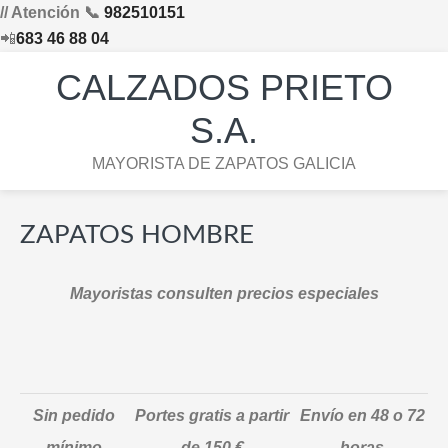
// Atención 📞
982510151
📲
683 46 88 04
Saltar
Saltar
Saltar
Skip
CALZADOS PRIETO
a
al
al
to
la
contenido
pie
footer
S.A.
navegación
principal
de
navigation
MAYORISTA DE ZAPATOS GALICIA
principal
página
ZAPATOS HOMBRE
Mayoristas consulten precios especiales
Sin pedido
Portes gratis a partir
Envío en 48 o 72
mínimo
de 150 €
horas