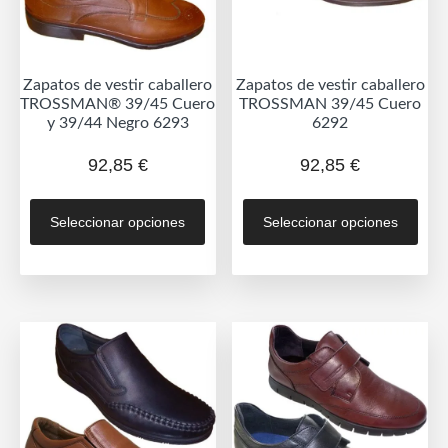
la
la
pág
página
de
de
prod
Zapatos de vestir caballero
Zapatos de vestir caballero
producto
TROSSMAN® 39/45 Cuero
TROSSMAN 39/45 Cuero
y 39/44 Negro 6293
6292
92,85
€
92,85
€
Este
Est
Seleccionar opciones
Seleccionar opciones
producto
prod
tiene
tien
múltiples
múlt
variantes.
vari
Las
Las
opciones
opc
se
se
pueden
pue
elegir
eleg