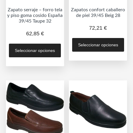
de
de
Zapato serraje – forro tela
Zapatos confort caballero
producto
prod
y piso goma cosido España
de piel 39/45 Beig 28
39/45 Taupe 32
72,21
€
62,85
€
Est
Este
Seleccionar opciones
prod
Seleccionar opciones
producto
tien
tiene
múlt
múltiples
vari
variantes.
Las
Las
opc
opciones
se
se
pue
pueden
eleg
elegir
en
en
la
la
pág