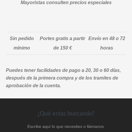
pue
Mayoristas consulten precios especiales
elegir
eleg
en
en
la
la
página
pág
de
Sin pedido
Portes gratis a partir
Envío en 48 o 72
de
producto
prod
mínimo
de 150 €
horas
Puedes tener facilidades de pago a 20, 30 o 60 días,
después de la primera compra y de los tramites de
aprobación de la cuenta.
Footer
¿Qué estas buscando?
Escribe aquí lo que necesites o llámanos.