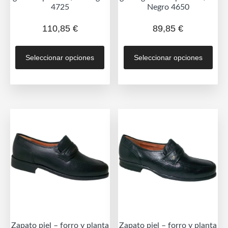
4725
Negro 4650
110,85
€
89,85
€
Este
Est
Seleccionar opciones
Seleccionar opciones
producto
prod
tiene
tien
múltiples
múlt
variantes.
vari
Las
Las
opciones
opc
se
se
pueden
pue
elegir
eleg
en
en
la
la
página
pág
de
de
Zapato piel – forro y planta
Zapato piel – forro y planta