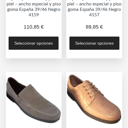
producto
prod
piel – ancho especial y piso
piel – ancho especial y piso
goma España 39/46 Negro
goma España 39/46 Negro
4159
4157
110,85
€
89,85
€
Este
Est
Seleccionar opciones
Seleccionar opciones
producto
prod
tiene
tien
múltiples
múlt
variantes.
vari
Las
Las
opciones
opc
se
se
pueden
pue
elegir
eleg
en
en
la
la
página
pág