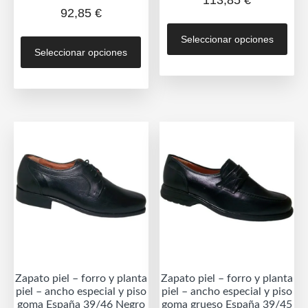
92,85
€
Est
Este
Seleccionar opciones
prod
Seleccionar opciones
producto
tien
tiene
múlt
múltiples
vari
variantes.
Las
Las
opc
opciones
se
se
pue
pueden
eleg
elegir
en
en
la
la
pág
página
de
de
prod
Zapato piel – forro y planta
Zapato piel – forro y planta
producto
piel – ancho especial y piso
piel – ancho especial y piso
goma España 39/46 Negro
goma grueso España 39/45