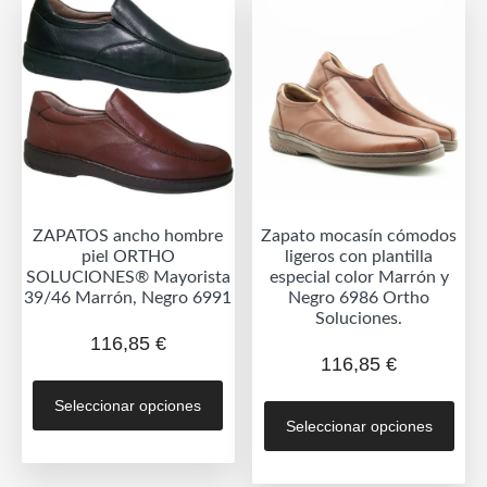
opc
opciones
se
se
pue
pueden
eleg
elegir
en
en
la
la
pág
página
de
de
prod
ZAPATOS ancho hombre
Zapato mocasín cómodos
producto
piel ORTHO
ligeros con plantilla
SOLUCIONES® Mayorista
especial color Marrón y
39/46 Marrón, Negro 6991
Negro 6986 Ortho
Soluciones.
116,85
€
116,85
€
Este
Est
Seleccionar opciones
producto
Seleccionar opciones
prod
tiene
tien
múltiples