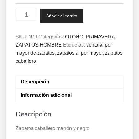
Zapatos
Añadir al carrito
confort
caballero
de
SKU:
N/D
Categorías:
OTOÑO
,
PRIMAVERA
,
piel
ZAPATOS HOMBRE
Etiquetas:
venta al por
Marrón
mayor de zapatos
,
zapatos al por mayor
,
zapatos
y
caballero
Negro
39/46
Descripción
126
cantidad
Información adicional
Descripción
Zapatos caballero marrón y negro