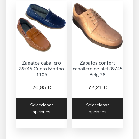
Zapatos caballero
Zapatos confort
39/45 Cuero Marino
caballero de piel 39/45
1105
Beig 28
20,85
€
72,21
€
Este
Este
Seleccionar
Seleccionar
producto
produc
opciones
opciones
tiene
tiene
múltiples
múltipl
variantes.
variant
Las
Las