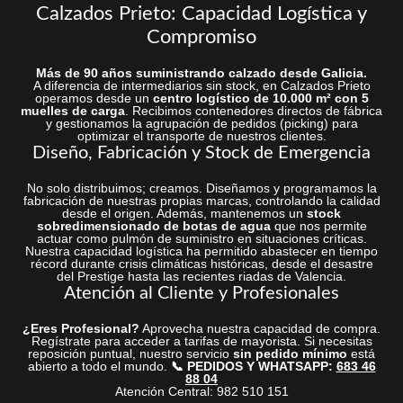
Calzados Prieto: Capacidad Logística y
Compromiso
Más de 90 años suministrando calzado desde Galicia.
A diferencia de intermediarios sin stock, en Calzados Prieto
operamos desde un
centro logístico de 10.000 m² con 5
muelles de carga
. Recibimos contenedores directos de fábrica
y gestionamos la agrupación de pedidos (picking) para
optimizar el transporte de nuestros clientes.
Diseño, Fabricación y Stock de Emergencia
No solo distribuimos; creamos. Diseñamos y programamos la
fabricación de nuestras propias marcas, controlando la calidad
desde el origen. Además, mantenemos un
stock
sobredimensionado de botas de agua
que nos permite
actuar como pulmón de suministro en situaciones críticas.
Nuestra capacidad logística ha permitido abastecer en tiempo
récord durante crisis climáticas históricas, desde el desastre
del Prestige hasta las recientes riadas de Valencia.
Atención al Cliente y Profesionales
¿Eres Profesional?
Aprovecha nuestra capacidad de compra.
Regístrate para acceder a tarifas de mayorista. Si necesitas
reposición puntual, nuestro servicio
sin pedido mínimo
está
abierto a todo el mundo.
📞 PEDIDOS Y WHATSAPP:
683 46
88 04
Atención Central: 982 510 151