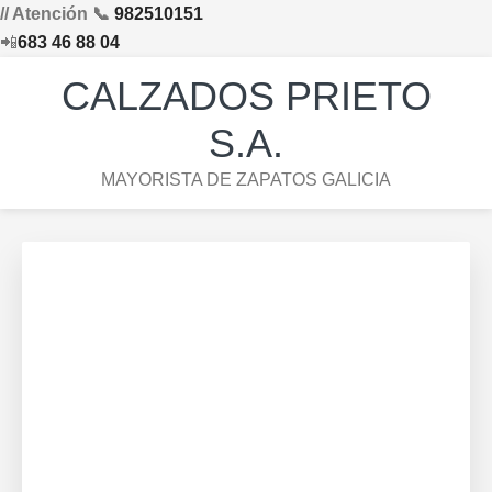
// Atención 📞
982510151
📲
683 46 88 04
Saltar
Saltar
Saltar
Skip
CALZADOS PRIETO
a
al
al
to
la
contenido
pie
footer
S.A.
navegación
principal
de
navigation
MAYORISTA DE ZAPATOS GALICIA
principal
página