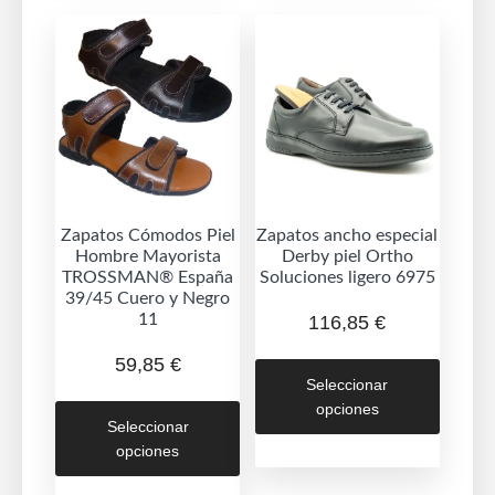
opciones
opcion
se
se
pueden
puede
elegir
elegir
en
en
la
la
página
página
de
de
Zapatos Cómodos Piel
Zapatos ancho especial
Hombre Mayorista
Derby piel Ortho
producto
produc
TROSSMAN® España
Soluciones ligero 6975
39/45 Cuero y Negro
11
116,85
€
Este
59,85
€
Seleccionar
produc
Este
opciones
tiene
Seleccionar
producto
múltipl
opciones
tiene
variant
múltiples