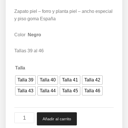
Zapato piel – forro y planta piel – ancho especial
y piso goma España
Color
Negro
Tallas 39 al 46
Talla
Talla 39
Talla 40
Talla 41
Talla 42
Talla 43
Talla 44
Talla 45
Talla 46
Zapato
Añadir al carrito
piel