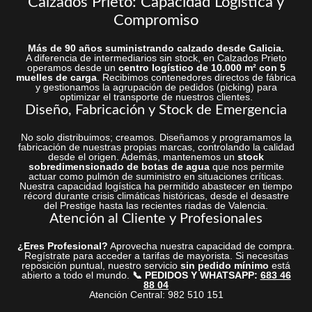
Calzados Prieto: Capacidad Logística y
Compromiso
Más de 90 años suministrando calzado desde Galicia.
A diferencia de intermediarios sin stock, en Calzados Prieto
operamos desde un
centro logístico de 10.000 m² con 5
muelles de carga
. Recibimos contenedores directos de fábrica
y gestionamos la agrupación de pedidos (picking) para
optimizar el transporte de nuestros clientes.
Diseño, Fabricación y Stock de Emergencia
No solo distribuimos; creamos. Diseñamos y programamos la
fabricación de nuestras propias marcas, controlando la calidad
desde el origen. Además, mantenemos un
stock
sobredimensionado de botas de agua
que nos permite
actuar como pulmón de suministro en situaciones críticas.
Nuestra capacidad logística ha permitido abastecer en tiempo
récord durante crisis climáticas históricas, desde el desastre
del Prestige hasta las recientes riadas de Valencia.
Atención al Cliente y Profesionales
¿Eres Profesional?
Aprovecha nuestra capacidad de compra.
Regístrate para acceder a tarifas de mayorista. Si necesitas
reposición puntual, nuestro servicio
sin pedido mínimo
está
abierto a todo el mundo.
📞 PEDIDOS Y WHATSAPP:
683 46
88 04
Atención Central: 982 510 151