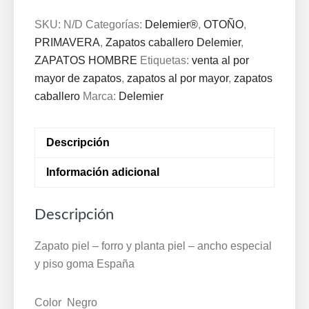
-
forro
SKU:
N/D
Categorías:
Delemier®
,
OTOÑO
,
y
PRIMAVERA
,
Zapatos caballero Delemier
,
planta
ZAPATOS HOMBRE
Etiquetas:
venta al por
piel
mayor de zapatos
,
zapatos al por mayor
,
zapatos
-
caballero
Marca:
Delemier
ancho
especial
Descripción
y
piso
Información adicional
goma
España
Descripción
39/46
Negro
Zapato piel – forro y planta piel – ancho especial
4157
y piso goma España
cantidad
Color Negro