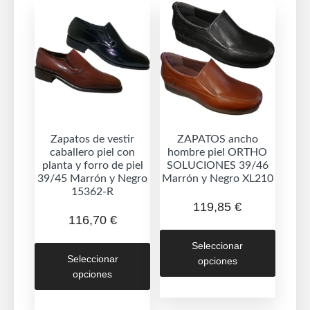
opciones
se
se
puede
pueden
elegir
elegir
en
en
la
la
página
página
de
de
Zapatos de vestir
ZAPATOS ancho
produc
caballero piel con
hombre piel ORTHO
producto
planta y forro de piel
SOLUCIONES 39/46
39/45 Marrón y Negro
Marrón y Negro XL210
15362-R
119,85
€
116,70
€
Este
Este
Seleccionar
produc
Seleccionar
opciones
producto
tiene
opciones
tiene
múltipl
múltiples
variant