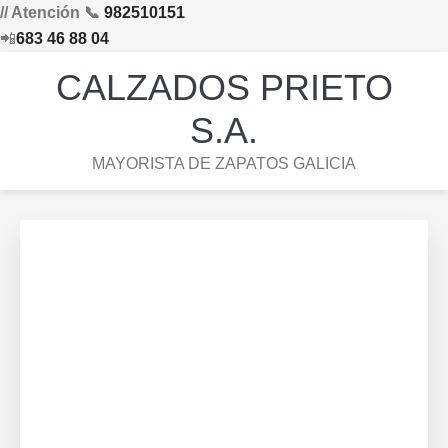
// Atención 📞
982510151
📲
683 46 88 04
Saltar
Saltar
Saltar
Skip
CALZADOS PRIETO
a
al
al
to
la
contenido
pie
footer
S.A.
navegación
principal
de
navigation
MAYORISTA DE ZAPATOS GALICIA
principal
página