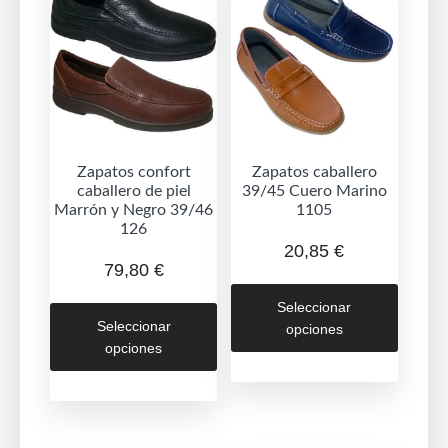
Zapatos confort
Zapatos caballero
caballero de piel
39/45 Cuero Marino
Marrón y Negro 39/46
1105
126
20,85
€
79,80
€
Este
Este
Seleccionar
produc
Seleccionar
opciones
producto
tiene
opciones
tiene
múltipl
múltiples
variant
variantes.
Las
Las
opcion