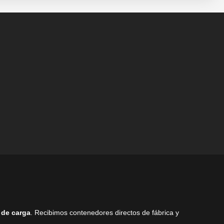
pueden
pueden
elegir
elegir
en
en
la
la
página
página
de
de
producto
producto
 de carga
. Recibimos contenedores directos de fábrica y