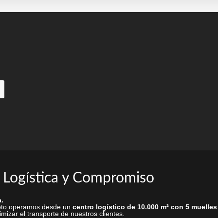
pueden
elegir
en
la
página
de
producto
 Logística y Compromiso
.
rieto operamos desde un
centro logístico de 10.000 m² con 5 muelles
mizar el transporte de nuestros clientes.