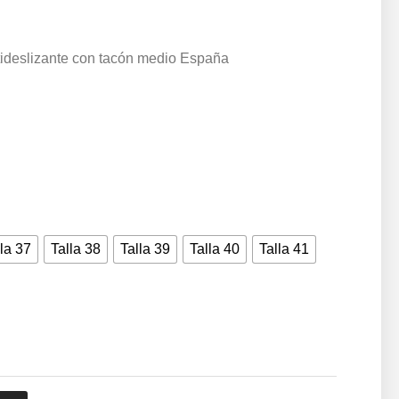
tideslizante con tacón medio España
la 37
Talla 38
Talla 39
Talla 40
Talla 41