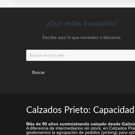
pueden
elegir
en
Footer
¿Qué estas buscando?
la
página
Escribe aquí lo que necesites o llámanos.
de
producto
Buscar
en
esta
web
Calzados Prieto: Capacidad
Más de 90 años suministrando calzado desde Galicia
A diferencia de intermediarios sin stock, en Calzados P
gestionamos la agrupación de pedidos (picking) para opti