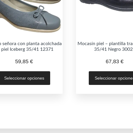
 señora con planta acolchada
Mocasín piel – plantilla tr
 piel Iceberg 35/41 12371
35/41 Negro 3002
59,85
€
67,83
€
Este
Seleccionar opciones
Seleccionar opcione
producto
tiene
múltiples
variantes.
Las
opciones
se