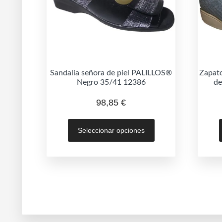
Sandalia señora de piel PALILLOS®
Zapato
Negro 35/41 12386
de
98,85
€
Este
Seleccionar opciones
producto
tiene
múltiples
variantes.
Las
opciones
se