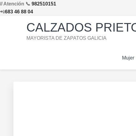
// Atención 📞
982510151
📲
683 46 88 04
Saltar
Saltar
Saltar
Skip
CALZADOS PRIETO
a
al
al
to
la
contenido
pie
footer
MAYORISTA DE ZAPATOS GALICIA
navegación
principal
de
navigation
principal
página
Mujer