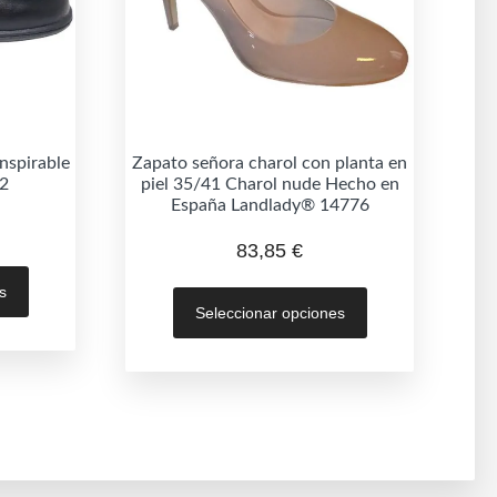
anspirable
Zapato señora charol con planta en
2
piel 35/41 Charol nude Hecho en
España Landlady® 14776
83,85
€
Este
Este
s
producto
Seleccionar opciones
producto
tiene
tiene
múltiples
múltiples
variantes.
variantes.
Las
Las
opciones
opciones
se
se