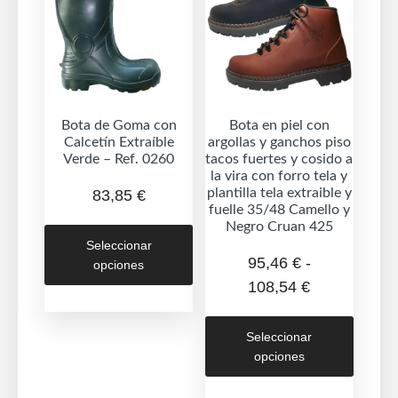
puede
elegir
elegir
en
en
la
la
página
página
de
de
Bota de Goma con
Bota en piel con
producto
Calcetín Extraíble
argollas y ganchos piso
produc
Verde – Ref. 0260
tacos fuertes y cosido a
la vira con forro tela y
plantilla tela extraible y
83,85
€
fuelle 35/48 Camello y
Este
Negro Cruan 425
Seleccionar
producto
95,46
€
-
opciones
tiene
Rango
108,54
€
múltiples
de
Este
variantes.
precios:
Seleccionar
produc
Las
opciones
desde
tiene
opciones
95,46 €
múltipl
se