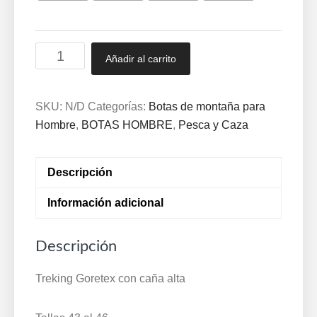
Bota
Añadir al carrito
CAZA
Mayorista
VIKING
SKU:
N/D
Categorías:
Botas de montaña para
Kaki
Hombre
,
BOTAS HOMBRE
,
Pesca y Caza
"Especial
caza"
Descripción
43/46
3-
Información adicional
74450
cantidad
Descripción
Treking Goretex con caña alta