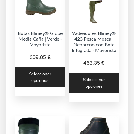
la
página
de
producto
Botas Blimey® Globe
Vadeadores Blimey®
Media Caña | Verde ·
423 Pesca Mosca |
Mayorista
Neopreno con Bota
Integrada · Mayorista
209,85
€
463,35
€
Este
Este
Seleccionar
producto
Seleccionar
opciones
produc
tiene
opciones
tiene
múltiples
múltipl
variantes.
variant
Las
Las
opciones
opcion
se
se
pueden