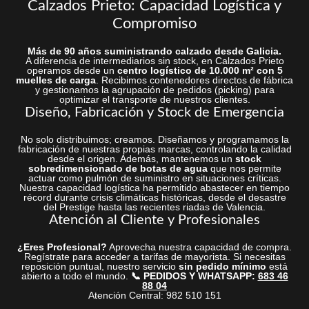
Calzados Prieto: Capacidad Logística y
Compromiso
Más de 90 años suministrando calzado desde Galicia.
A diferencia de intermediarios sin stock, en Calzados Prieto
operamos desde un
centro logístico de 10.000 m² con 5
muelles de carga
. Recibimos contenedores directos de fábrica
y gestionamos la agrupación de pedidos (picking) para
optimizar el transporte de nuestros clientes.
Diseño, Fabricación y Stock de Emergencia
No solo distribuimos; creamos. Diseñamos y programamos la
fabricación de nuestras propias marcas, controlando la calidad
desde el origen. Además, mantenemos un
stock
sobredimensionado de botas de agua
que nos permite
actuar como pulmón de suministro en situaciones críticas.
Nuestra capacidad logística ha permitido abastecer en tiempo
récord durante crisis climáticas históricas, desde el desastre
del Prestige hasta las recientes riadas de Valencia.
Atención al Cliente y Profesionales
¿Eres Profesional?
Aprovecha nuestra capacidad de compra.
Regístrate para acceder a tarifas de mayorista. Si necesitas
reposición puntual, nuestro servicio
sin pedido mínimo
está
abierto a todo el mundo.
📞 PEDIDOS Y WHATSAPP:
683 46
88 04
Atención Central: 982 510 151