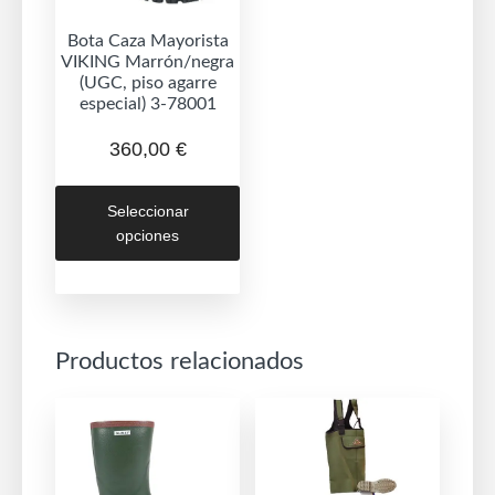
Bota Caza Mayorista
VIKING Marrón/negra
(UGC, piso agarre
especial) 3-78001
360,00
€
Este
Seleccionar
producto
opciones
tiene
múltiples
variantes.
Las
Productos relacionados
opciones
se
pueden
elegir
en