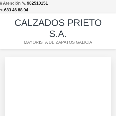
// Atención 📞
982510151
📲
683 46 88 04
Saltar
Saltar
Saltar
Skip
CALZADOS PRIETO
a
al
al
to
la
contenido
pie
footer
S.A.
navegación
principal
de
navigation
MAYORISTA DE ZAPATOS GALICIA
principal
página