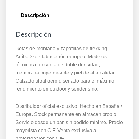
Mod.
31848
Descripción
Kaki
·
Descripción
Mayorista
cantidad
Botas de montaña y zapatillas de trekking
Aníbal® de fabricación europea. Modelos
técnicos con suela de doble densidad,
membrana impermeable y piel de alta calidad.
Calzado ultraligero diseñado para el máximo
rendimiento en outdoor y senderismo.
Distribuidor oficial exclusivo. Hecho en España /
Europa. Stock permanente en almacén propio.
Servicio desde un par, sin pedido mínimo. Precio
mayorista con CIF. Venta exclusiva a
profesionales con CIF.