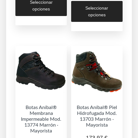
Este
Seleccionar
producto
Seleccionar
opciones
produc
tiene
opciones
tiene
múltiples
múltipl
variantes.
variant
Las
Las
opciones
opcion
se
se
pueden
puede
elegir
elegir
en
en
la
la
página
página
de
de
Botas Aníbal®
Botas Aníbal® Piel
producto
Membrana
Hidrofugada Mod.
produc
Impermeable Mod.
13703 Marrón ·
13774 Marrón ·
Mayorista
Mayorista
173,97
€