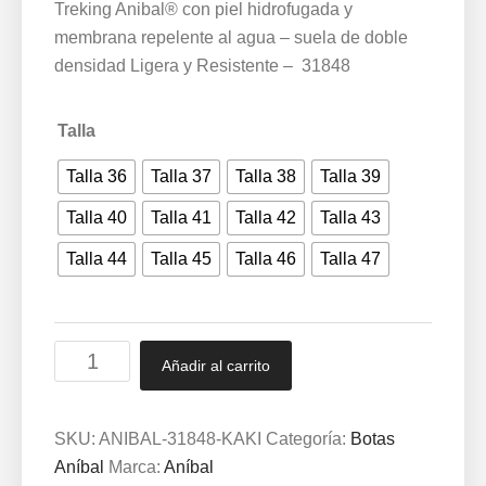
Treking Anibal® con piel hidrofugada y
membrana repelente al agua – suela de doble
densidad Ligera y Resistente – 31848
Talla
Talla 36
Talla 37
Talla 38
Talla 39
Talla 40
Talla 41
Talla 42
Talla 43
Talla 44
Talla 45
Talla 46
Talla 47
Botas
Añadir al carrito
Aníbal®
Trekking
Membrana
SKU:
ANIBAL-31848-KAKI
Categoría:
Botas
Repelente
Aníbal
Marca:
Aníbal