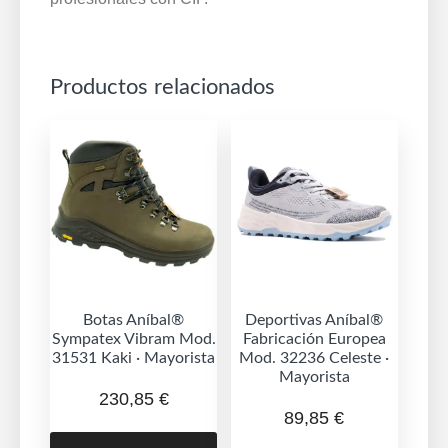
Productos relacionados
Botas Aníbal®
Deportivas Aníbal®
Sympatex Vibram Mod.
Fabricación Europea
31531 Kaki · Mayorista
Mod. 32236 Celeste ·
Mayorista
230,85
€
89,85
€
Este