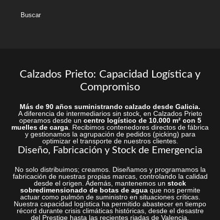
esta
web
Calzados Prieto: Capacidad Logística y
Compromiso
Más de 90 años suministrando calzado desde Galicia.
A diferencia de intermediarios sin stock, en Calzados Prieto
operamos desde un
centro logístico de 10.000 m² con 5
muelles de carga
. Recibimos contenedores directos de fábrica
y gestionamos la agrupación de pedidos (picking) para
optimizar el transporte de nuestros clientes.
Diseño, Fabricación y Stock de Emergencia
No solo distribuimos; creamos. Diseñamos y programamos la
fabricación de nuestras propias marcas, controlando la calidad
desde el origen. Además, mantenemos un
stock
sobredimensionado de botas de agua
que nos permite
actuar como pulmón de suministro en situaciones críticas.
Nuestra capacidad logística ha permitido abastecer en tiempo
récord durante crisis climáticas históricas, desde el desastre
del Prestige hasta las recientes riadas de Valencia.