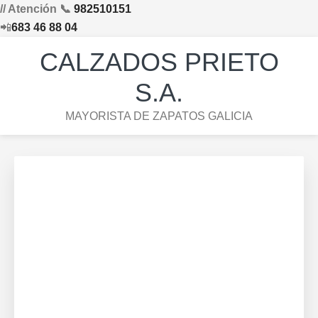
// Atención 📞
982510151
📲
683 46 88 04
Saltar
Saltar
Saltar
Skip
CALZADOS PRIETO
a
al
al
to
la
contenido
pie
footer
S.A.
navegación
principal
de
navigation
MAYORISTA DE ZAPATOS GALICIA
principal
página