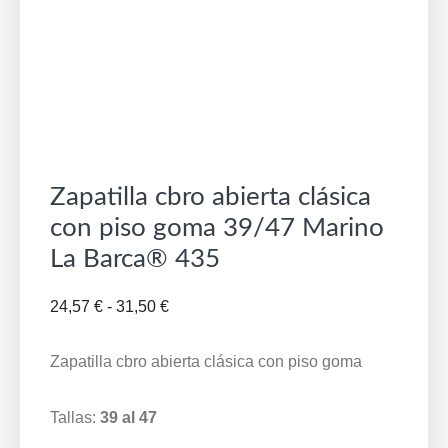
Zapatilla cbro abierta clásica
con piso goma 39/47 Marino
La Barca® 435
Rango
24,57
€
-
31,50
€
de
precios:
Zapatilla cbro abierta clásica con piso goma
desde
24,57 €
Tallas:
39 al 47
hasta