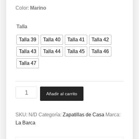
31,50 €
Color:
Marino
Talla
Talla 39
Talla 40
Talla 41
Talla 42
Talla 43
Talla 44
Talla 45
Talla 46
Talla 47
Zapatilla
Añadir al carrito
cbro
abierta
clásica
SKU:
N/D
Categoría:
Zapatillas de Casa
Marca:
con
La Barca
piso
goma