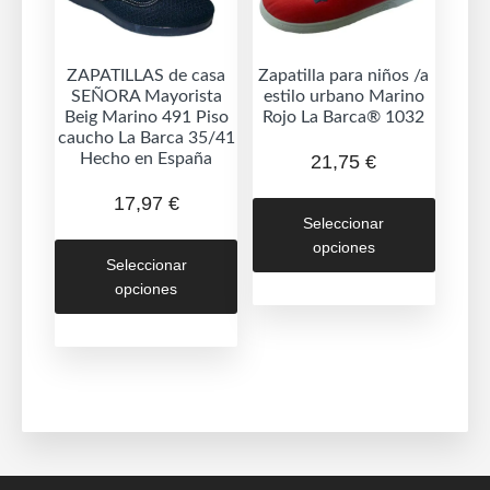
la
la
página
página
de
de
ZAPATILLAS de casa
Zapatilla para niños /a
SEÑORA Mayorista
estilo urbano Marino
producto
produc
Beig Marino 491 Piso
Rojo La Barca® 1032
caucho La Barca 35/41
Hecho en España
21,75
€
Este
17,97
€
Seleccionar
produc
Este
opciones
tiene
Seleccionar
producto
múltipl
opciones
tiene
variant
múltiples
Las
variantes.
opcion
Las
se
opciones
puede
se
elegir
pueden
en