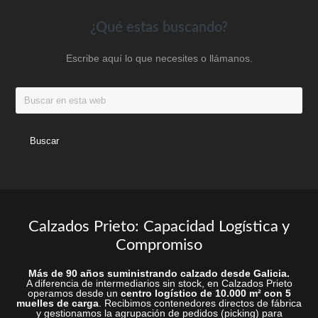
elegir
la
en
Footer
¿Qué estas buscando?
página
la
de
Escribe aquí lo que necesites o llámanos.
página
produc
de
Buscar
producto
en
esta
web
Calzados Prieto: Capacidad Logística y
Compromiso
Más de 90 años suministrando calzado desde Galicia.
A diferencia de intermediarios sin stock, en Calzados Prieto
operamos desde un
centro logístico de 10.000 m² con 5
muelles de carga
. Recibimos contenedores directos de fábrica
y gestionamos la agrupación de pedidos (picking) para