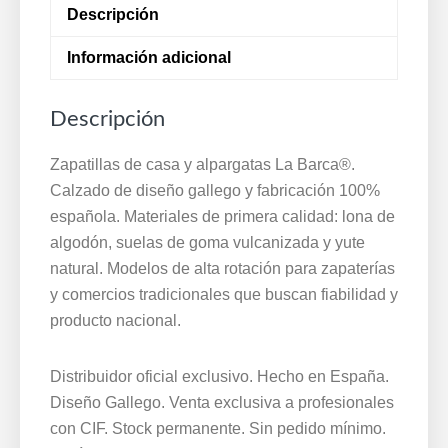
Descripción
39/47
Marino
Información adicional
La
Barca®
Descripción
435
cantidad
Zapatillas de casa y alpargatas La Barca®.
Calzado de diseño gallego y fabricación 100%
española. Materiales de primera calidad: lona de
algodón, suelas de goma vulcanizada y yute
natural. Modelos de alta rotación para zapaterías
y comercios tradicionales que buscan fiabilidad y
producto nacional.
Distribuidor oficial exclusivo. Hecho en España.
Diseño Gallego. Venta exclusiva a profesionales
con CIF. Stock permanente. Sin pedido mínimo.