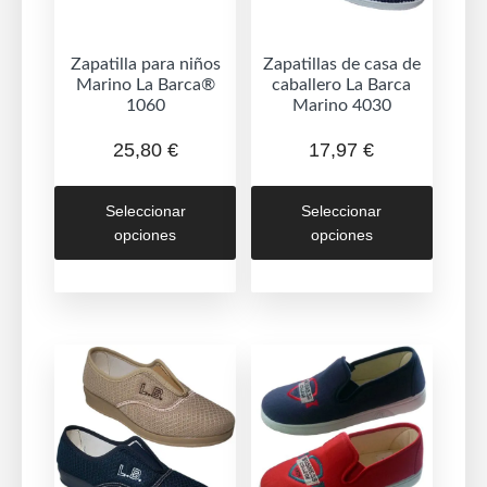
Zapatilla para niños
Zapatillas de casa de
Marino La Barca®
caballero La Barca
1060
Marino 4030
25,80
€
17,97
€
Este
Este
Seleccionar
Seleccionar
producto
produc
opciones
opciones
tiene
tiene
múltiples
múltipl
variantes.
variant
Las
Las
opciones
opcion
se
se
pueden
puede
elegir
elegir
en
en