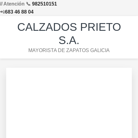
// Atención 📞
982510151
📲
683 46 88 04
Saltar
Saltar
Saltar
Skip
CALZADOS PRIETO
a
al
al
to
la
contenido
pie
footer
S.A.
navegación
principal
de
navigation
MAYORISTA DE ZAPATOS GALICIA
principal
página