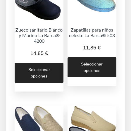
Zueco sanitario Blanco
Zapatillas para niños
y Marino La Barca®
celeste La Barca® 503
4200
11,85
€
14,85
€
Este
Este
Seleccionar
produc
Seleccionar
opciones
producto
tiene
opciones
tiene
múltipl
múltiples
variant
variantes.
Las
Las
opcion
opciones
se
se
puede
pueden
elegir