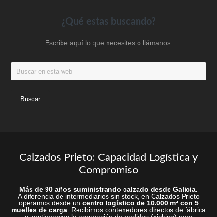
elegir
elegir
en
en
Footer
¿Qué estas buscando?
la
la
Escribe aquí lo que necesites o llámanos.
página
página
de
de
Buscar
producto
produc
en
esta
web
Calzados Prieto: Capacidad Logística y
Compromiso
Más de 90 años suministrando calzado desde Galicia.
A diferencia de intermediarios sin stock, en Calzados Prieto
operamos desde un
centro logístico de 10.000 m² con 5
muelles de carga
. Recibimos contenedores directos de fábrica
y gestionamos la agrupación de pedidos (picking) para