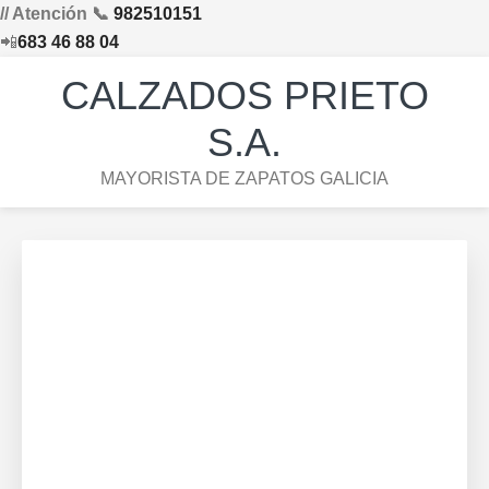
// Atención 📞
982510151
📲
683 46 88 04
Saltar
Saltar
Saltar
Skip
CALZADOS PRIETO
a
al
al
to
la
contenido
pie
footer
S.A.
navegación
principal
de
navigation
MAYORISTA DE ZAPATOS GALICIA
principal
página