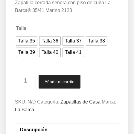
Zapatilla cerrada señora con piso de cuña La
Barca® 35/41 Marino 2123
Talla
Talla 35
Talla 36
Talla 37
Talla 38
Talla 39
Talla 40
Talla 41
Zapatilla
Añadir al carrito
cerrada
señora
con
SKU:
N/D
Categoría:
Zapatillas de Casa
Marca:
piso
La Barca
de
cuña
Descripción
La