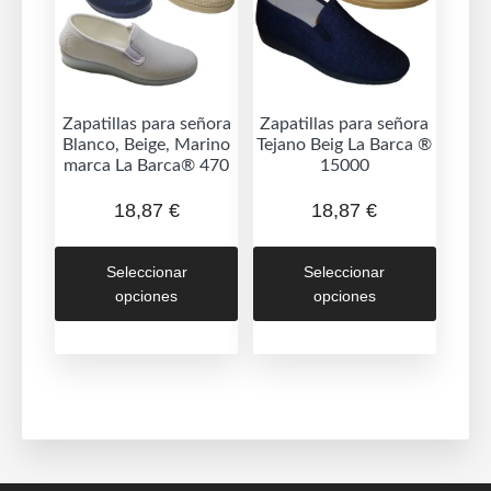
elegir
en
en
la
la
página
página
de
de
Zapatillas para señora
Zapatillas para señora
produc
Blanco, Beige, Marino
Tejano Beig La Barca ®
producto
marca La Barca® 470
15000
18,87
€
18,87
€
Este
Este
Seleccionar
Seleccionar
producto
produc
opciones
opciones
tiene
tiene
múltiples
múltipl
variantes.
variant
Las
Las
opciones
opcion
se
se
pueden
puede