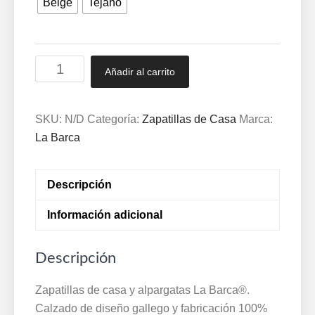
Beige
Tejano
Zapatillas
Añadir al carrito
para
señora
Tejano
SKU:
N/D
Categoría:
Zapatillas de Casa
Marca:
Beig
La Barca
La
Barca
Descripción
®
15000
Información adicional
cantidad
Descripción
Zapatillas de casa y alpargatas La Barca®.
Calzado de diseño gallego y fabricación 100%