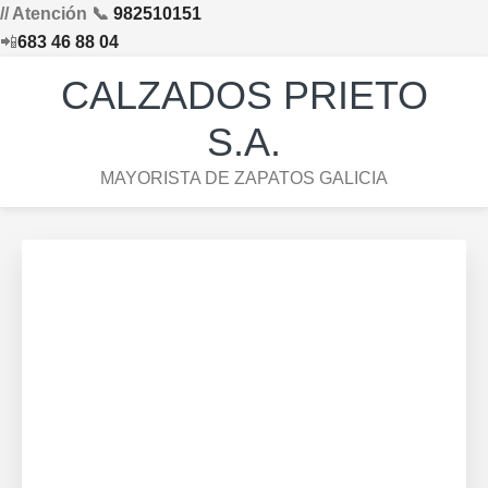
// Atención 📞
982510151
📲
683 46 88 04
Saltar
Saltar
Saltar
Skip
CALZADOS PRIETO
a
al
al
to
la
contenido
pie
footer
S.A.
navegación
principal
de
navigation
MAYORISTA DE ZAPATOS GALICIA
principal
página