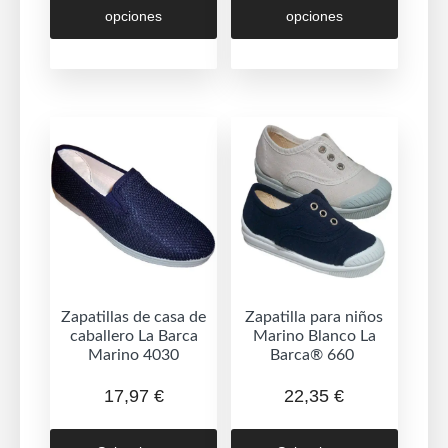
opciones
opciones
tiene
tiene
múltiples
múltipl
variantes.
variant
Las
Las
opciones
opcion
se
se
pueden
puede
elegir
elegir
en
en
la
la
página
página
de
de
Zapatillas de casa de
Zapatilla para niños
caballero La Barca
Marino Blanco La
producto
produc
Marino 4030
Barca® 660
17,97
€
22,35
€
Este
Este