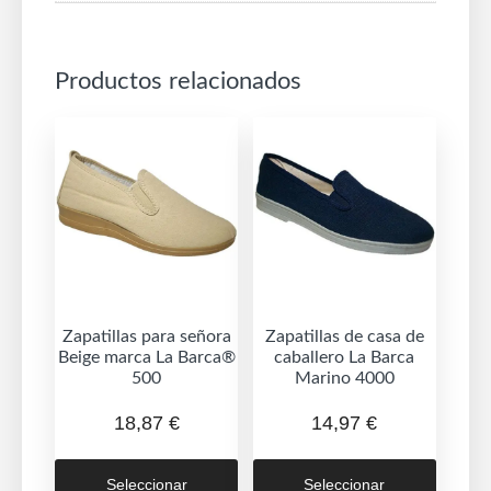
Productos relacionados
Zapatillas para señora
Zapatillas de casa de
Beige marca La Barca®
caballero La Barca
500
Marino 4000
18,87
€
14,97
€
Este
Este
Seleccionar
Seleccionar
producto
produc