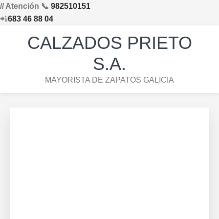
// Atención 📞
982510151
📲
683 46 88 04
Saltar
Saltar
Saltar
Skip
CALZADOS PRIETO
a
al
al
to
la
contenido
pie
footer
S.A.
navegación
principal
de
navigation
MAYORISTA DE ZAPATOS GALICIA
principal
página