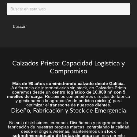
Buscar
produc
en
esta
web
Calzados Prieto: Capacidad Logística y
Compromiso
Más de 90 años suministrando calzado desde Galicia.
A diferencia de intermediarios sin stock, en Calzados Prieto
operamos desde un
centro logístico de 10.000 m² con 5
muelles de carga
. Recibimos contenedores directos de fábrica
y gestionamos la agrupación de pedidos (picking) para
optimizar el transporte de nuestros clientes.
Diseño, Fabricación y Stock de Emergencia
No solo distribuimos; creamos. Diseñamos y programamos la
fabricación de nuestras propias marcas, controlando la calidad
desde el origen. Además, mantenemos un
stock
sobredimensionado de botas de agua
que nos permite