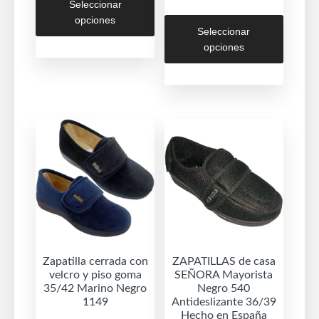
Seleccionar
producto
Este
opciones
tiene
Seleccionar
produc
múltiples
opciones
tiene
variantes.
múltipl
Las
variant
opciones
Las
se
opcion
pueden
se
elegir
puede
en
elegir
la
en
página
la
de
página
producto
de
Zapatilla cerrada con
ZAPATILLAS de casa
velcro y piso goma
SEÑORA Mayorista
produc
35/42 Marino Negro
Negro 540
1149
Antideslizante 36/39
Hecho en España