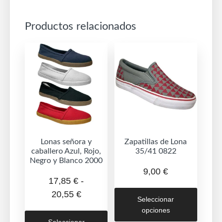
Productos relacionados
Lonas señora y
Zapatillas de Lona
caballero Azul, Rojo,
35/41 0822
Negro y Blanco 2000
9,00
€
17,85
€
-
Este
Rango
20,55
€
Seleccionar
produc
de
opciones
Este
tiene
precios:
Seleccionar