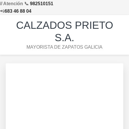
// Atención 📞
982510151
📲
683 46 88 04
Saltar
Saltar
Saltar
Skip
CALZADOS PRIETO
a
al
al
to
la
contenido
pie
footer
S.A.
navegación
principal
de
navigation
MAYORISTA DE ZAPATOS GALICIA
principal
página