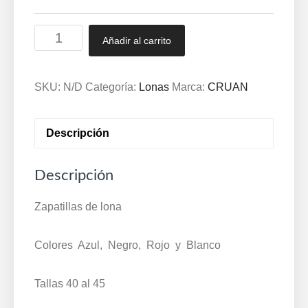
Zapatillas
Añadir al carrito
de
lona
Mayorista
SKU:
N/D
Categoría:
Lonas
Marca:
CRUAN
CRUAN
40/45
Descripción
388
cantidad
Descripción
Zapatillas de lona
Colores Azul, Negro, Rojo y Blanco
Tallas 40 al 45