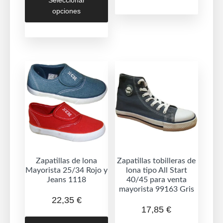
producto
múltipl
opciones
desde
tiene
variant
17,85 €
múltiples
Las
hasta
variantes.
opcion
20,55 €
Las
se
opciones
puede
se
elegir
pueden
en
elegir
la
en
página
la
de
página
produc
de
Zapatillas de lona
Zapatillas tobilleras de
Mayorista 25/34 Rojo y
lona tipo All Start
producto
Jeans 1118
40/45 para venta
mayorista 99163 Gris
22,35
€
17,85
€
Este