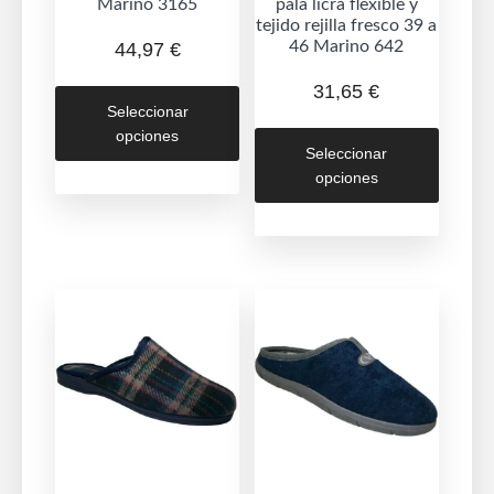
Marino 3165
pala licra flexible y
tejido rejilla fresco 39 a
46 Marino 642
44,97
€
Este
31,65
€
Seleccionar
producto
Este
opciones
tiene
Seleccionar
produc
múltiples
opciones
tiene
variantes.
múltipl
Las
variant
opciones
Las
se
opcion
pueden
se
elegir
puede
en
elegir
la
en
página
la
de
página
producto