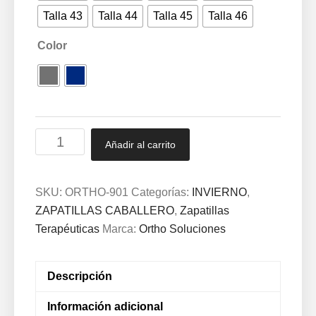
Talla 43
Talla 44
Talla 45
Talla 46
Color
Zapatillas
Añadir al carrito
cerradas
Terapéuticas
caballero
SKU:
ORTHO-901
Categorías:
INVIERNO
,
con
ZAPATILLAS CABALLERO
,
Zapatillas
velcro
Terapéuticas
Marca:
Ortho Soluciones
especial
hormas
Descripción
anchas
y
Información adicional