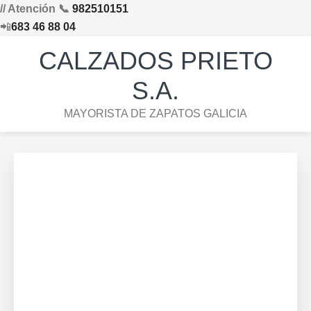
// Atención 📞
982510151
📲
683 46 88 04
Saltar
Saltar
Saltar
Skip
CALZADOS PRIETO
a
al
al
to
la
contenido
pie
footer
S.A.
navegación
principal
de
navigation
MAYORISTA DE ZAPATOS GALICIA
principal
página