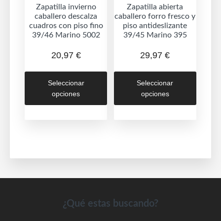
de
Zapatilla invierno
Zapatilla abierta
caballero descalza
caballero forro fresco y
produc
cuadros con piso fino
piso antideslizante
39/46 Marino 5002
39/45 Marino 395
20,97
€
29,97
€
Este
Este
Seleccionar
Seleccionar
producto
produc
opciones
opciones
tiene
tiene
múltiples
múltipl
variantes.
variant
Las
Las
opciones
opcion
se
se
pueden
puede
elegir
elegir
en
en
Footer
¿Qué estas buscando?
la
la