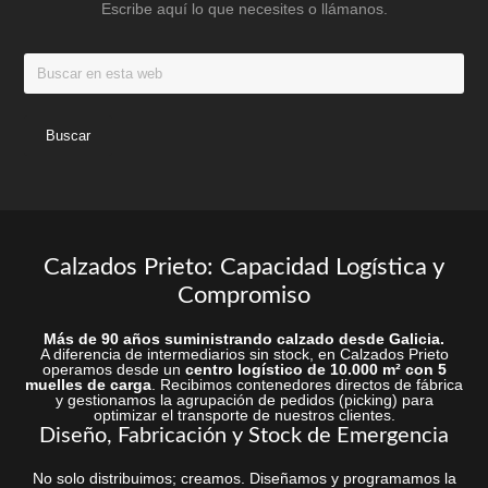
Escribe aquí lo que necesites o llámanos.
página
página
de
de
Buscar
producto
produc
en
esta
web
Calzados Prieto: Capacidad Logística y
Compromiso
Más de 90 años suministrando calzado desde Galicia.
A diferencia de intermediarios sin stock, en Calzados Prieto
operamos desde un
centro logístico de 10.000 m² con 5
muelles de carga
. Recibimos contenedores directos de fábrica
y gestionamos la agrupación de pedidos (picking) para
optimizar el transporte de nuestros clientes.
Diseño, Fabricación y Stock de Emergencia
No solo distribuimos; creamos. Diseñamos y programamos la