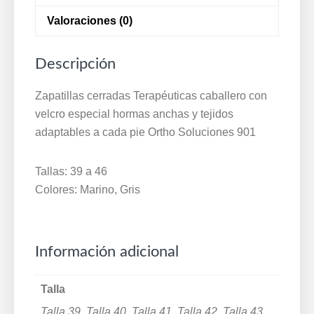
tejidos
Valoraciones (0)
adaptables
a
cada
Descripción
pie
Ortho
Zapatillas cerradas Terapéuticas caballero con
Soluciones
velcro especial hormas anchas y tejidos
39
adaptables a cada pie Ortho Soluciones 901
a
46
Tallas: 39 a 46
Marino
Colores: Marino, Gris
Gris
901
cantidad
Información adicional
Talla
Talla 39, Talla 40, Talla 41, Talla 42, Talla 43,