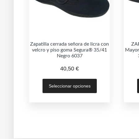
Zapatilla cerrada señora de licra con
ZA
velcro y piso goma Segura® 35/41
Mayori
Negro 6037
40,50
€
Este
Seleccionar opciones
producto
tiene
múltiples
variantes.
Las
opciones
se