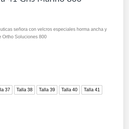
éuticas señora con velcros especiales horma ancha y
ie Ortho Soluciones 800
la 37
Talla 38
Talla 39
Talla 40
Talla 41