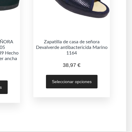
SEÑORA
Zapatilla de casa de señora
205
Devalverde antibactericida Marino
/39 Hecho
1164
per ancha
38,97
€
Este
Este
Seleccionar opciones
producto
s
producto
tiene
tiene
múltiples
múltiples
variantes.
variantes.
Las
Las
opciones
opciones
se