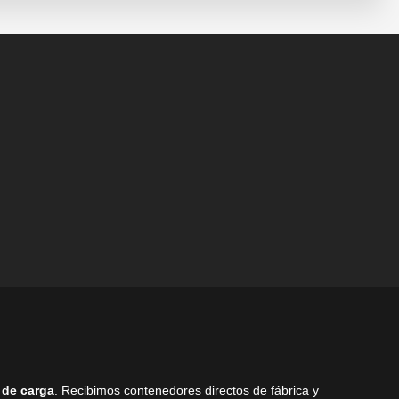
se
pueden
pueden
elegir
elegir
en
en
la
la
página
página
de
de
producto
producto
 de carga
. Recibimos contenedores directos de fábrica y