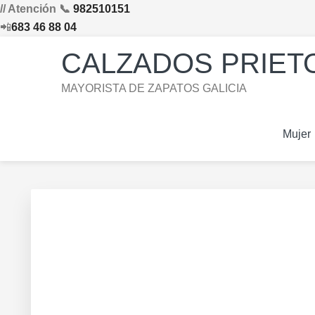
// Atención 📞
982510151
📲
683 46 88 04
Saltar
Saltar
Saltar
Skip
CALZADOS PRIETO
a
al
al
to
la
contenido
pie
footer
MAYORISTA DE ZAPATOS GALICIA
navegación
principal
de
navigation
principal
página
Mujer