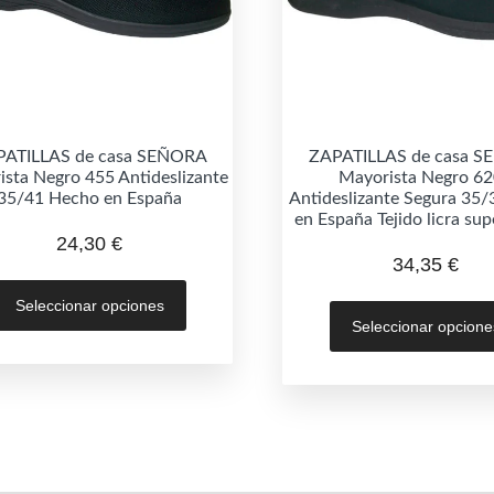
PATILLAS de casa SEÑORA
ZAPATILLAS de casa 
sta Negro 455 Antideslizante
Mayorista Negro 6
35/41 Hecho en España
Antideslizante Segura 35
en España Tejido licra su
24,30
€
34,35
€
Este
Seleccionar opciones
producto
Seleccionar opcione
tiene
múltiples
variantes.
Las
opciones
se