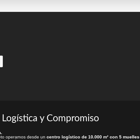
pueden
elegir
en
la
página
de
producto
 Logística y Compromiso
.
rieto operamos desde un
centro logístico de 10.000 m² con 5 muelles