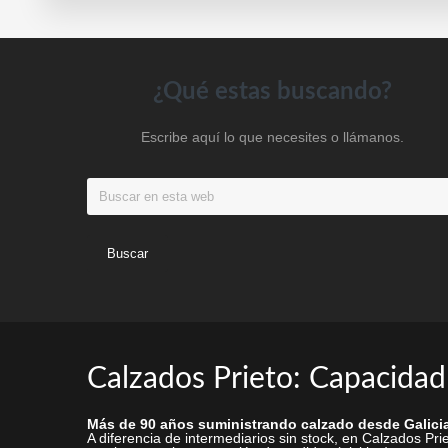
pueden
elegir
en
Footer
¿Qué estas buscando?
la
página
Escribe aquí lo que necesites o llámanos.
de
producto
Buscar
en
esta
web
Calzados Prieto: Capacidad
Más de 90 años suministrando calzado desde Galicia
A diferencia de intermediarios sin stock, en Calzados P