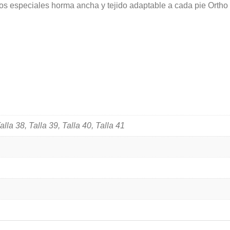
Soluciones
ros especiales horma ancha y tejido adaptable a cada pie Orth
35
a
41
Gris
Marino
800
cantidad
alla 38, Talla 39, Talla 40, Talla 41