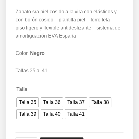
Zapato sra piel cosido a la vira con elásticos y
con borón cosido – plantilla piel – forro tela –
piso ligero y flexible antideslizante – sistema de
amortiguación EVA España
Color
Negro
Tallas 35 al 41
Talla
Talla 35
Talla 36
Talla 37
Talla 38
Talla 39
Talla 40
Talla 41