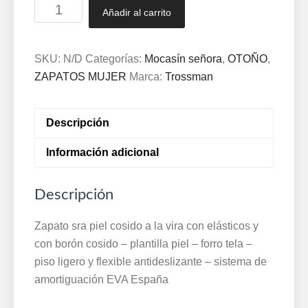
Zapato
Añadir al carrito
sra
piel
cosido
SKU:
N/D
Categorías:
Mocasín señora
,
OTOÑO
,
a
ZAPATOS MUJER
Marca:
Trossman
la
vira
Descripción
con
elásticos
Información adicional
y
con
Descripción
borón
cosido
Zapato sra piel cosido a la vira con elásticos y
-
con borón cosido – plantilla piel – forro tela –
plantilla
piso ligero y flexible antideslizante – sistema de
piel
amortiguación EVA España
-