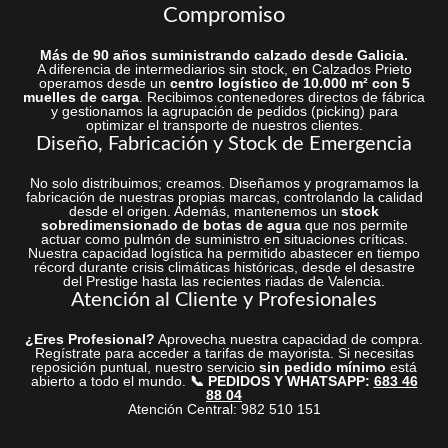
Compromiso
Más de 90 años suministrando calzado desde Galicia.
A diferencia de intermediarios sin stock, en Calzados Prieto
operamos desde un
centro logístico de 10.000 m² con 5
muelles de carga
. Recibimos contenedores directos de fábrica
y gestionamos la agrupación de pedidos (picking) para
optimizar el transporte de nuestros clientes.
Diseño, Fabricación y Stock de Emergencia
No solo distribuimos; creamos. Diseñamos y programamos la
fabricación de nuestras propias marcas, controlando la calidad
desde el origen. Además, mantenemos un
stock
sobredimensionado de botas de agua
que nos permite
actuar como pulmón de suministro en situaciones críticas.
Nuestra capacidad logística ha permitido abastecer en tiempo
récord durante crisis climáticas históricas, desde el desastre
del Prestige hasta las recientes riadas de Valencia.
Atención al Cliente y Profesionales
¿Eres Profesional?
Aprovecha nuestra capacidad de compra.
Regístrate para acceder a tarifas de mayorista. Si necesitas
reposición puntual, nuestro servicio
sin pedido mínimo
está
abierto a todo el mundo.
📞 PEDIDOS Y WHATSAPP:
683 46
88 04
Atención Central: 982 510 151