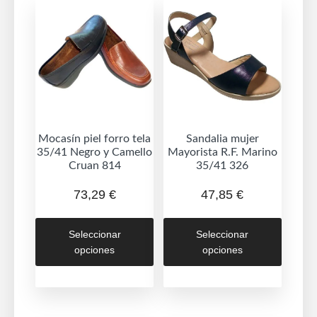
cantidad
Mocasín piel forro tela
Sandalia mujer
35/41 Negro y Camello
Mayorista R.F. Marino
Cruan 814
35/41 326
73,29
€
47,85
€
Este
Este
Seleccionar
Seleccionar
producto
produc
opciones
opciones
tiene
tiene
múltiples
múltipl
variantes.
variant
Las
Las