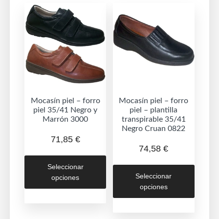
opciones
opcion
se
se
pueden
puede
elegir
elegir
en
en
la
la
página
página
de
de
Mocasín piel – forro
Mocasín piel – forro
piel 35/41 Negro y
piel – plantilla
producto
produc
Marrón 3000
transpirable 35/41
Negro Cruan 0822
71,85
€
74,58
€
Este
Este
Seleccionar
producto
Seleccionar
opciones
produc
tiene
opciones
tiene
múltiples
múltipl
variantes.
variant