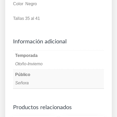
forro
Color Negro
tela
-
Tallas 35 al 41
piso
ligero
y
Información adicional
flexible
antideslizante
-
Temporada
sistema
Otoño-Invierno
de
Público
amortiguación
EVA
Señora
35/41
Negro
España
Productos relacionados
Trossman®
903