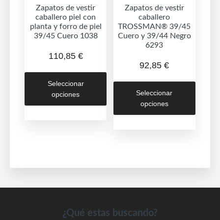
de
Zapatos de vestir
Zapatos de vestir
produc
caballero piel con
caballero
producto
planta y forro de piel
TROSSMAN® 39/45
39/45 Cuero 1038
Cuero y 39/44 Negro
6293
110,85
€
92,85
€
Este
Este
Seleccionar
producto
Seleccionar
opciones
produc
tiene
opciones
tiene
múltiples
múltipl
variantes.
variant
Las
Las
opciones
opcion
se
se
pueden
puede
elegir
elegir
en
en
Footer
¿Qué estas buscando?
la