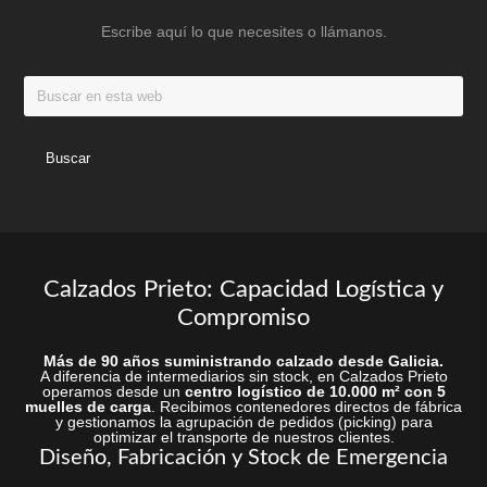
la
página
Escribe aquí lo que necesites o llámanos.
página
de
de
producto
Buscar
produc
en
esta
web
Calzados Prieto: Capacidad Logística y
Compromiso
Más de 90 años suministrando calzado desde Galicia.
A diferencia de intermediarios sin stock, en Calzados Prieto
operamos desde un
centro logístico de 10.000 m² con 5
muelles de carga
. Recibimos contenedores directos de fábrica
y gestionamos la agrupación de pedidos (picking) para
optimizar el transporte de nuestros clientes.
Diseño, Fabricación y Stock de Emergencia