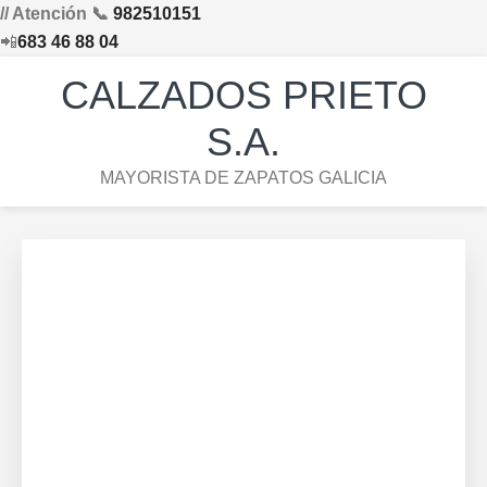
// Atención 📞
982510151
📲
683 46 88 04
Saltar
Saltar
Saltar
Skip
CALZADOS PRIETO
a
al
al
to
la
contenido
pie
footer
S.A.
navegación
principal
de
navigation
MAYORISTA DE ZAPATOS GALICIA
principal
página