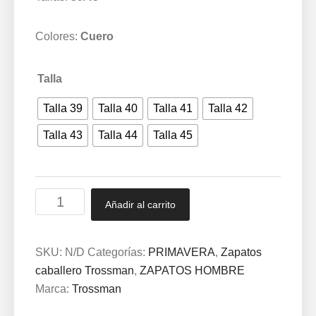
Colores:
Cuero
Talla
Talla 39
Talla 40
Talla 41
Talla 42
Talla 43
Talla 44
Talla 45
Zapatos
Añadir al carrito
Cómodos
Piel
Hombre
SKU:
N/D
Categorías:
PRIMAVERA
,
Zapatos
TROSSMAN®
caballero Trossman
,
ZAPATOS HOMBRE
España
Marca:
Trossman
39/45