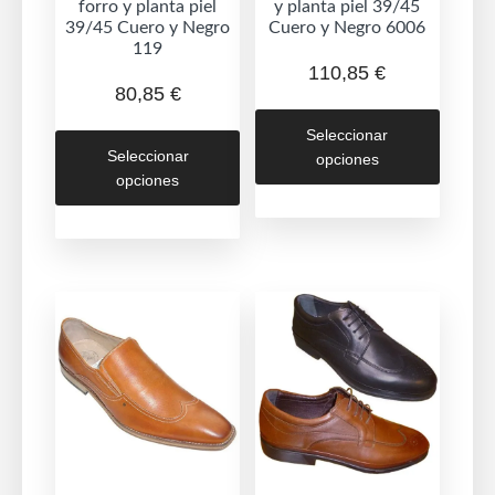
forro y planta piel
y planta piel 39/45
39/45 Cuero y Negro
Cuero y Negro 6006
119
110,85
€
80,85
€
Este
Este
Seleccionar
produc
Seleccionar
opciones
producto
tiene
opciones
tiene
múltipl
múltiples
variant
variantes.
Las
Las
opcion
opciones
se
se
puede
pueden
elegir
elegir
en
en
la
la
página
página
de